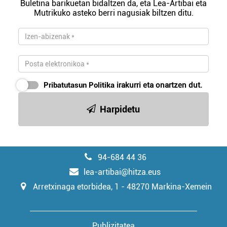
Buletina barikuetan bidaltzen da, eta Lea-Artibai eta
Mutrikuko asteko berri nagusiak biltzen ditu.
Pribatutasun Politika
irakurri eta onartzen dut.
Harpidetu
94-684 44 36
lea-artibai@hitza.eus
Arretxinaga etorbidea, 1 - 48270 Markina-Xemein
Publizitatea