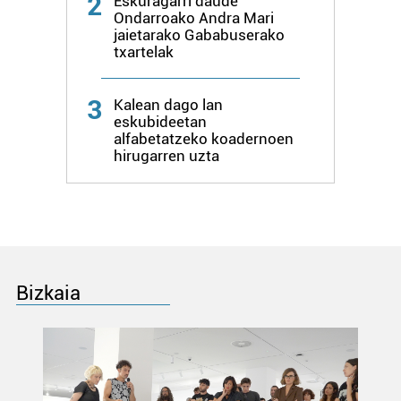
2
Eskuragarri daude
Lortu zure datu pertsonalak prozesatzeko moduari
Ondarroako Andra Mari
buruzko informazio gehiago eta ezarri zure lehentasunak
jaietarako Gababuserako
datuen atalean. Edozein unetan alda edo ken dezakezu
txartelak
zure baimena Cookieen adierazpenean.
3
Kalean dago lan
Webgune honek cookie propioak eta hirugarrenen cookie-
eskubideetan
fitxategiak erabiltzen ditu. Zure esperientzia eta
alfabetatzeko koadernoen
hirugarren uzta
zerbitzuak hobetzeko asmoz, cookie teknologiaz
baliatzen gara. Ohar hau onartuz gero, teknologia hori
erabiltzeko baimen esplizitua ematen diguzu.
Gehiago
irakurri
Bizkaia