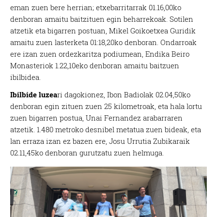
eman zuen bere herrian; etxebarritarrak 01.16,00ko
denboran amaitu baitzituen egin beharrekoak. Sotilen
atzetik eta bigarren postuan, Mikel Goikoetxea Guridik
amaitu zuen lasterketa 01:18,20ko denboran. Ondarroak
ere izan zuen ordezkaritza podiumean, Endika Beiro
Monasteriok 1.22,10eko denboran amaitu baitzuen
ibilbidea.
Ibilbide luzea
ri dagokionez, Ibon Badiolak 02.04,50ko
denboran egin zituen zuen 25 kilometroak, eta hala lortu
zuen bigarren postua, Unai Fernandez arabarraren
atzetik. 1.480 metroko desnibel metatua zuen bideak, eta
lan erraza izan ez bazen ere, Josu Urrutia Zubikaraik
02.11,45ko denboran gurutzatu zuen helmuga.