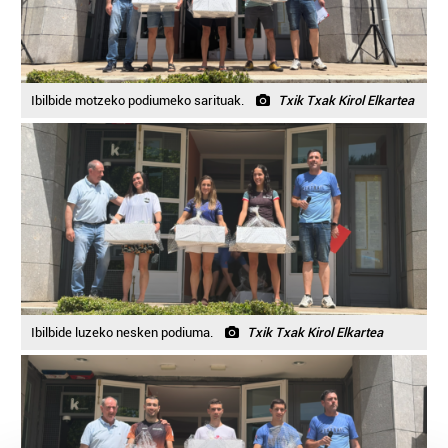
Ibilbide motzeko podiumeko sarituak.
Txik Txak Kirol Elkartea
Ibilbide luzeko nesken podiuma.
Txik Txak Kirol Elkartea