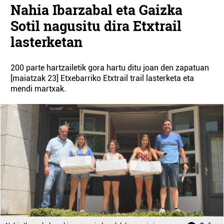
Nahia Ibarzabal eta Gaizka
Sotil nagusitu dira Etxtrail
lasterketan
200 parte hartzailetik gora hartu ditu joan den zapatuan
[maiatzak 23] Etxebarriko Etxtrail trail lasterketa eta
mendi martxak.