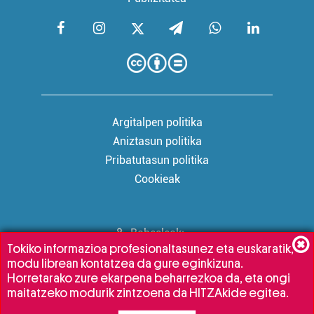
Argitalpen politika
Aniztasun politika
Pribatutasun politika
Cookieak
Babesleak:
Tokiko informazioa profesionaltasunez eta euskaratik,
modu librean kontatzea da gure eginkizuna.
Horretarako zure ekarpena beharrezkoa da, eta ongi
maitatzeko modurik zintzoena da HITZAkide egitea.