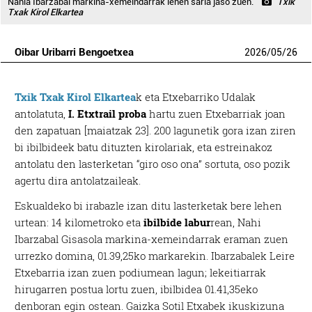
Nahia Ibarzabal markina-xemeindarrak lehen saria jaso zuen.
Txik
Txak Kirol Elkartea
Oibar Uribarri Bengoetxea
2026
/
05
/
26
Txik Txak Kirol Elkartea
k eta Etxebarriko Udalak
antolatuta,
I. Etxtrail proba
hartu zuen Etxebarriak joan
den zapatuan [maiatzak 23]. 200 lagunetik gora izan ziren
bi ibilbideek batu dituzten kirolariak, eta estreinakoz
antolatu den lasterketan “giro oso ona” sortuta, oso pozik
agertu dira antolatzaileak.
Eskualdeko bi irabazle izan ditu lasterketak bere lehen
urtean: 14 kilometroko eta
ibilbide labur
rean, Nahi
Ibarzabal Gisasola markina-xemeindarrak eraman zuen
urrezko domina, 01.39,25ko markarekin. Ibarzabalek Leire
Etxebarria izan zuen podiumean lagun; lekeitiarrak
hirugarren postua lortu zuen, ibilbidea 01.41,35eko
denboran egin ostean. Gaizka Sotil Etxabek ikuskizuna