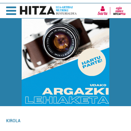
Sartu
KIROLA