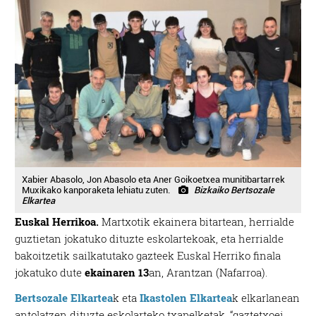
Xabier Abasolo, Jon Abasolo eta Aner Goikoetxea munitibartarrek
Muxikako kanporaketa lehiatu zuten.
Bizkaiko Bertsozale
Elkartea
Euskal Herrikoa.
Martxotik ekainera bitartean, herrialde
guztietan jokatuko dituzte eskolartekoak, eta herrialde
bakoitzetik sailkatutako gazteek Euskal Herriko finala
jokatuko dute
ekainaren 13
an, Arantzan (Nafarroa).
Bertsozale Elkartea
k eta
Ikastolen Elkartea
k elkarlanean
antolatzen dituzte eskolarteko txapelketak, “gaztetxoei