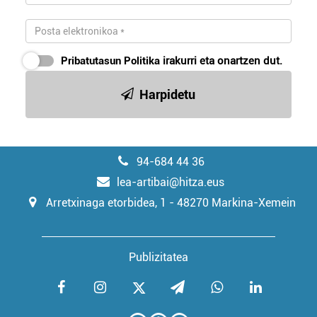
Pribatutasun Politika
irakurri eta onartzen dut.
Harpidetu
94-684 44 36
lea-artibai@hitza.eus
Arretxinaga etorbidea, 1 - 48270 Markina-Xemein
Publizitatea