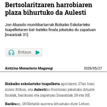
Bertsolaritzaren harrobiaren
plaza bihurtuko da Aulesti
Jon Abasolo munitibartarrak Bizkaiko Eskolarteko
txapelketaren bat-bateko finala jokatuko du zapatuan
[maiatzak 31].
Aintzina Monasterio Maguregi
2026
/
05
/
27
Bizkaiko eskolarteko txapelketa
apirilaren 27an hasi
zuten Bilbon, eta
Aulesti
ko frontoian jokatuko dituzte
finalak, barikuan eta zapatuan [maiatzak 29 eta 30].
Bariku
an, 18:00etatik aurrera lehiatuko dute Lehen