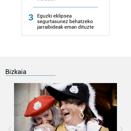
Bazkide batzuek ez dizute baimenik eskatzen, eta beren
3
Eguzki eklipsea
interes komertzial legitimoetan babesten dira. Ikusi gure
segurtasunez behatzeko
jarraibideak eman dituzte
bazkideen zerrenda, beren ustez zein helburutarako
duten interes legitimoa eta horren aurka nola egin
dezakezun ikusteko.
Lortu zure datu pertsonalak prozesatzeko moduari
buruzko informazio gehiago eta ezarri zure lehentasunak
datuen atalean. Edozein unetan alda edo ken dezakezu
Bizkaia
zure baimena Cookieen adierazpenean.
Webgune honek cookie propioak eta hirugarrenen cookie-
fitxategiak erabiltzen ditu. Zure esperientzia eta
zerbitzuak hobetzeko asmoz, cookie teknologiaz
baliatzen gara. Ohar hau onartuz gero, teknologia hori
erabiltzeko baimen esplizitua ematen diguzu.
Gehiago
irakurri