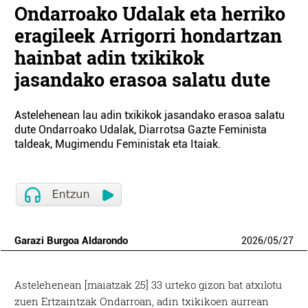
Ondarroako Udalak eta herriko
eragileek Arrigorri hondartzan
hainbat adin txikikok
jasandako erasoa salatu dute
Astelehenean lau adin txikikok jasandako erasoa salatu
dute Ondarroako Udalak, Diarrotsa Gazte Feminista
taldeak, Mugimendu Feministak eta Itaiak.
Garazi Burgoa Aldarondo
2026
/
05
/
27
Astelehenean [maiatzak 25] 33 urteko gizon bat atxilotu
zuen Ertzaintzak Ondarroan, adin txikikoen aurrean