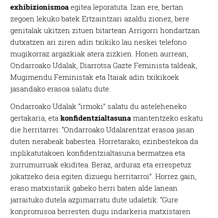
exhibizionismoa
egitea leporatuta. Izan ere, bertan
zegoen lekuko batek Ertzaintzari azaldu zionez, bere
genitalak ukitzen zituen bitartean Arrigorri hondartzan
dutxatzen ari ziren adin txikiko lau neskei telefono
mugikorraz argazkiak atera zizkien. Honen aurrean,
Ondarroako Udalak, Diarrotsa Gazte Feminista taldeak,
Mugimendu Feministak eta Itaiak adin txikikoek
jasandako erasoa salatu dute.
Ondarroako Udalak “irmoki” salatu du asteleheneko
gertakaria, eta
konfidentzialtasuna
mantentzeko eskatu
die herritarrei: “Ondarroako Udalarentzat erasoa jasan
duten nerabeak babestea. Horretarako, ezinbestekoa da
inplikatutakoen konfidentzialtasuna bermatzea eta
zurrumurruak ekiditea. Beraz, arduraz eta errespetuz
jokatzeko deia egiten dizuegu herritarroi”. Horrez gain,
eraso matxistarik gabeko herri baten alde lanean
jarraituko dutela azpimarratu dute udaletik: “Gure
konpromisoa berresten dugu indarkeria matxistaren