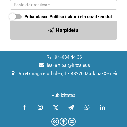
Pribatutasun Politika
irakurri eta onartzen dut.
Harpidetu
94-684 44 36
lea-artibai@hitza.eus
Arretxinaga etorbidea, 1 - 48270 Markina-Xemein
Publizitatea