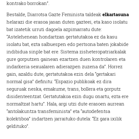
kontrako borrokan”.
Bestalde, Diarrotsa Gazte Feminista taldeak
elkartasuna
helarazi die erasoa jasan duten gazteei, eta kaso isolatu
bat izatetik urruti dagoela azpimarratu dute:
“Astelehenean hondartzan gertatutakoa ez da kasu
isolatu bat, ezta salbuespen edo pertsona baten jokabide
indibidua sinple bat ere. Sistema zisheteropatriarkalak
gure gorputzen gainean ezartzen duen kontrolaren eta
indarkeria sexualaren adierazpen zuzena da”. Horrez
gain, azaldu dute, gertatutakoa ezin dela “gertakari
normal gisa” definitu: “Espazio publikoak ez dira
seguruak neska, emakume, trans, bollera eta gorputz
disidenteentzat. Gertatutakoa ezin dugu onartu, ezta ere
normaltzat hartu”. Hala, argi utzi dute erasoen aurrean
“antolakuntza transfeminista” eta “autodefentsa
kolektiboa” indartzen jarraituko dutela: “Ez gara ixilik
geldituko”.