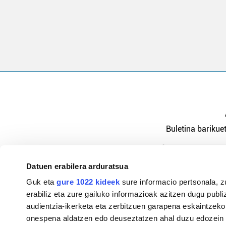
Buletina barikuet
Datuen erabilera arduratsua
Pribatutasu
Guk eta
gure 1022 kideek
sure informacio pertsonala, z
erabiliz eta zure gailuko informazioak azitzen dugu publiz
audientzia-ikerketa eta zerbitzuen garapena eskaintzeko
onespena aldatzen edo deuseztatzen ahal duzu edozein m