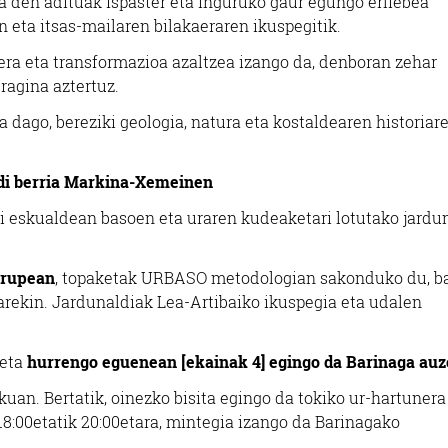
a den adituak Ispaster eta inguruko gaur egungo erliebea
n eta itsas-mailaren bilakaeraren ikuspegitik.
era eta transformazioa azaltzea izango da, denboran zehar
ragina aztertuz.
a dago, bereziki geologia, natura eta kostaldearen historiar
ldi berria Markina-Xemeinen
ai eskualdean basoen eta uraren kudeaketari lotutako jardu
urupean
, topaketak URBASO metodologian sakonduko du, b
arekin. Jardunaldiak Lea-Artibaiko ikuspegia eta udalen
 eta
hurrengo eguenean [ekainak 4] egingo da Barinaga au
uan. Bertatik, oinezko bisita egingo da tokiko ur-hartunera
18:00etatik 20:00etara, mintegia izango da Barinagako