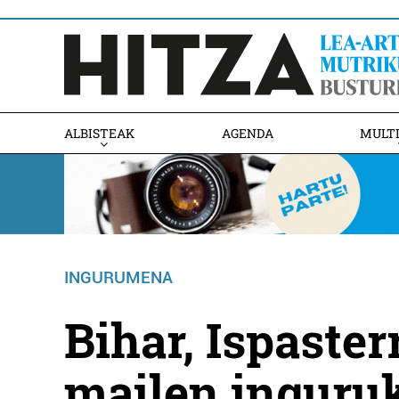
ALBISTEAK
AGENDA
MULT
INGURUMENA
Bihar, Ispaster
mailen inguruk