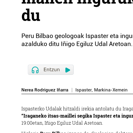
du
Peru Bilbao geologoak Ispaster eta ingu
azalduko ditu Iñigo Egiluz Udal Aretoan.
Nerea Rodriguez Iñarra
Ispaster
,
Markina-Xemein
Ispaster
ko Udalak hitzaldi irekia antolatu du Ira
“Iraganeko itsas-maillei segika Ispaster eta ing
19:00etan, Iñigo Egiluz Udal Aretoan.