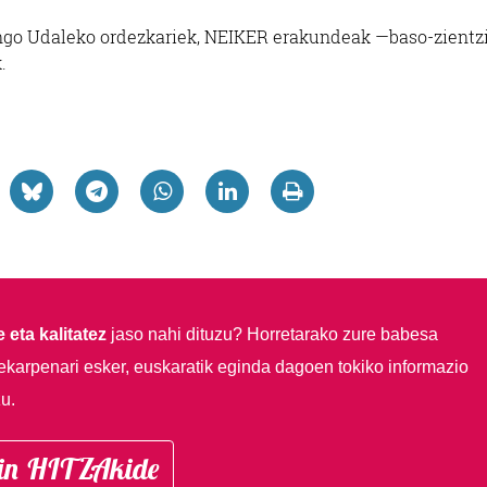
ngo Udaleko ordezkariek, NEIKER erakundeak —baso-zientz
.
 eta kalitatez
jaso nahi dituzu?
Horretarako zure babesa
ekarpenari esker, euskaratik eginda dagoen tokiko informazio
u.
in HITZAkide