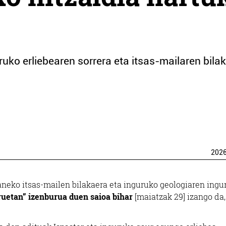
ruko erliebearen sorrera eta itsas-mailaren bila
202
ganeko itsas-mailen bilakaera eta inguruko geologiaren ingu
uruetan” izenburua duen saioa bihar
[maiatzak 29] izango da,