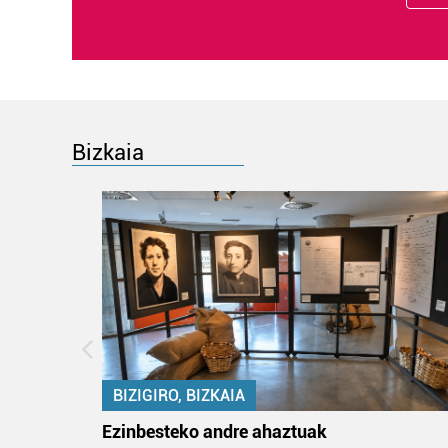
Bizkaia
BIZIGIRO, BIZKAIA
ko itun
Ezinbesteko andre ahaztuak