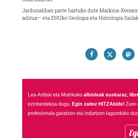
Jardunaldian parte hartuko dute Markina-Xemei
aditua— eta EHUko Geologia eta Hidrologia Sailak
Lea-Artibai eta Mutrikuko
albisteak euskaraz, libre
ezinbestekoa dugu.
Egin zaitez HITZAkide!
Zure 
profesionala garatzen eta indartzen lagunduko duz
Eg