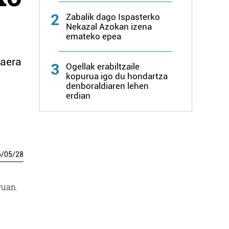
2
Zabalik dago Ispasterko
Nekazal Azokan izena
emateko epea
kaera
3
Ogellak erabiltzaile
kopurua igo du hondartza
denboraldiaren lehen
erdian
6
/
05
/
28
ruan.