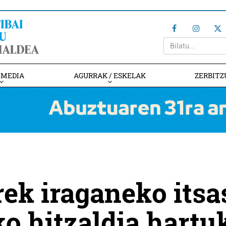
IMEDIA
AGURRAK / ESKELAK
ZERBITZ
rek iraganeko itsa
o hitzaldia hartu