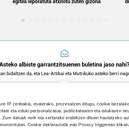
egitea leporatuta atxilotu zuten gizona
d
Asteko albiste garrantzitsuenen buletina jaso nahi
an bidaltzen da, eta Lea-Artibai eta Mutrikuko asteko berri nagu
n Politika
irakurri eta onartzen dut.
ure IP zenbakia, esaterako, prozesatzen ditugu, cookie bezalako
H
itate eta eduki pertsonalizatua, publizitatearen eta edukiaren ne
. Zure datuak nork eta zertarako erabiltzen dituen hautatzeko a
omentutan, Cookie deklaraziotik edo Privacy triggerean klikat