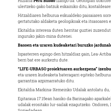
Hizlaria
Peru Bilbao
izango da. Geologian doktore
ulertzeko gako batzuk eskainiko ditu, kostaldeare
Hitzaldiaren helburua eskualdeko paisaiaren sorr
gertatutako aldaketa geologikoak eta itsasoaren e
Ekitaldia interesa duten herritar guztiei zuzendut
inguruko jakin-mina dutenei.
Basoen eta uraren kudeaketari buruzko jarduna
Ispasterren egingo den hitzaldiaz gain, Lea-Artib
berri bat ere aurkeztu dute.
“LIFE-URBASO proiektuaren aurkezpena” izenb
eta uraren kudeaketa bateragarri egiteko helburu
garrantzia azpimarratuko ditu.
Ekitaldia Markina-Xemeinko Udalak antolatu du,
Egitaraua 17:15ean hasiko da Barinagako aparkalek
udalak erositako lur-sailak ezagutzeko. Ondoren, 
Soziedadean.