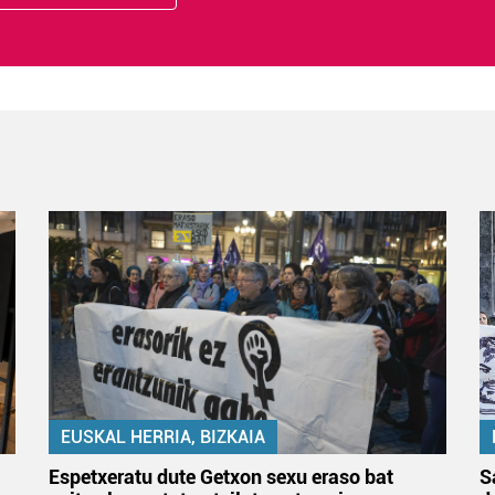
EUSKAL HERRIA, BIZKAIA
Espetxeratu dute Getxon sexu eraso bat
S