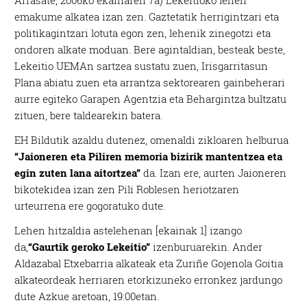
emakume alkatea izan zen. Gaztetatik herrigintzari eta
politikagintzari lotuta egon zen, lehenik zinegotzi eta
ondoren alkate moduan. Bere agintaldian, besteak beste,
Lekeitio UEMAn sartzea sustatu zuen, Irisgarritasun
Plana abiatu zuen eta arrantza sektorearen gainbeherari
aurre egiteko Garapen Agentzia eta Behargintza bultzatu
zituen, bere taldearekin batera.
EH Bildutik azaldu dutenez, omenaldi zikloaren helburua
“Jaioneren eta Piliren memoria bizirik mantentzea eta
egin zuten lana aitortzea”
da. Izan ere, aurten Jaioneren
bikotekidea izan zen Pili Roblesen heriotzaren
urteurrena ere gogoratuko dute.
Lehen hitzaldia astelehenan [ekainak 1] izango
da,
“Gaurtik geroko Lekeitio”
izenburuarekin. Ander
Aldazabal Etxebarria alkateak eta Zuriñe Gojenola Goitia
alkateordeak herriaren etorkizuneko erronkez jardungo
dute Azkue aretoan, 19:00etan.