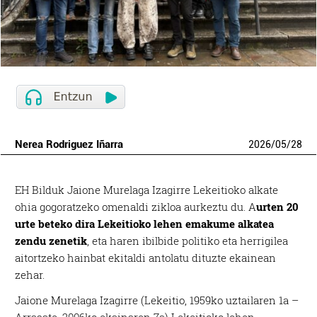
Nerea Rodriguez Iñarra
2026
/
05
/
28
EH Bilduk Jaione Murelaga Izagirre Lekeitioko alkate
ohia gogoratzeko omenaldi zikloa aurkeztu du. A
urten 20
urte beteko dira Lekeitioko lehen emakume alkatea
zendu zenetik
, eta haren ibilbide politiko eta herrigilea
aitortzeko hainbat ekitaldi antolatu dituzte ekainean
zehar.
Jaione Murelaga Izagirre (Lekeitio, 1959ko uztailaren 1a –
Arrasate, 2006ko ekainaren 7a) Lekeitioko lehen