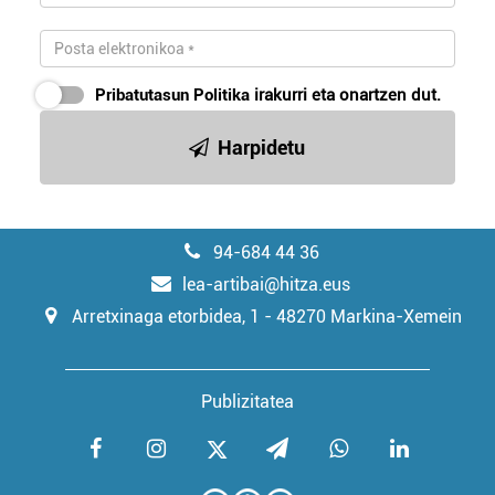
Pribatutasun Politika
irakurri eta onartzen dut.
Harpidetu
94-684 44 36
lea-artibai@hitza.eus
Arretxinaga etorbidea, 1 - 48270 Markina-Xemein
Publizitatea