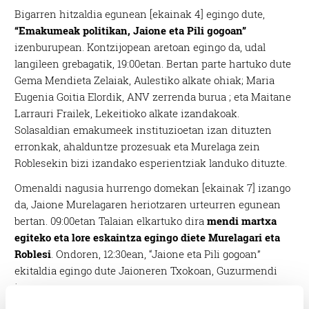
Bigarren hitzaldia egunean [ekainak 4] egingo dute,
“Emakumeak politikan, Jaione eta Pili gogoan”
izenburupean. Kontzijopean aretoan egingo da, udal
langileen grebagatik, 19:00etan. Bertan parte hartuko dute
Gema Mendieta Zelaiak, Aulestiko alkate ohiak; Maria
Eugenia Goitia Elordik, ANV zerrenda burua ; eta Maitane
Larrauri Frailek, Lekeitioko alkate izandakoak.
Solasaldian emakumeek instituzioetan izan dituzten
erronkak, ahalduntze prozesuak eta Murelaga zein
Roblesekin bizi izandako esperientziak landuko dituzte.
Omenaldi nagusia hurrengo domekan [ekainak 7] izango
da, Jaione Murelagaren heriotzaren urteurren egunean
bertan. 09:00etan Talaian elkartuko dira
mendi martxa
egiteko eta lore eskaintza egingo diete Murelagari eta
Roblesi
. Ondoren, 12:30ean, “Jaione eta Pili gogoan”
ekitaldia egingo dute Jaioneren Txokoan, Guzurmendi
inguruan.