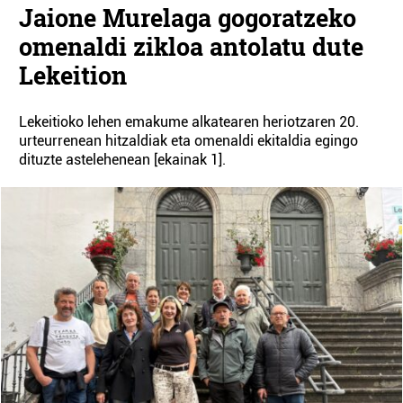
Jaione Murelaga gogoratzeko
omenaldi zikloa antolatu dute
Lekeition
Lekeitioko lehen emakume alkatearen heriotzaren 20.
urteurrenean hitzaldiak eta omenaldi ekitaldia egingo
dituzte astelehenean [ekainak 1].