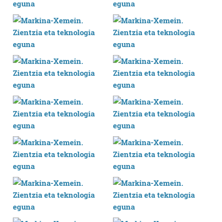
duten interes legitimoa eta horren aurka nola egin
dezakezun ikusteko.
Lortu zure datu pertsonalak prozesatzeko moduari
buruzko informazio gehiago eta ezarri zure lehentasunak
datuen atalean. Edozein unetan alda edo ken dezakezu
zure baimena Cookieen adierazpenean.
Webgune honek cookie propioak eta hirugarrenen cookie-
fitxategiak erabiltzen ditu. Zure esperientzia eta
zerbitzuak hobetzeko asmoz, cookie teknologiaz
baliatzen gara. Ohar hau onartuz gero, teknologia hori
erabiltzeko baimen esplizitua ematen diguzu.
Gehiago
irakurri