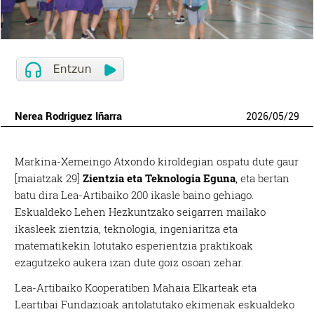
Nerea Rodriguez Iñarra
2026
/
05
/
29
Markina-Xemeingo Atxondo kiroldegian ospatu dute gaur
[maiatzak 29]
Zientzia eta Teknologia Eguna
, eta bertan
batu dira Lea-Artibaiko 200 ikasle baino gehiago.
Eskualdeko Lehen Hezkuntzako seigarren mailako
ikasleek zientzia, teknologia, ingeniaritza eta
matematikekin lotutako esperientzia praktikoak
ezagutzeko aukera izan dute goiz osoan zehar.
Lea-Artibaiko Kooperatiben Mahaia Elkarteak eta
Leartibai Fundazioak antolatutako ekimenak eskualdeko