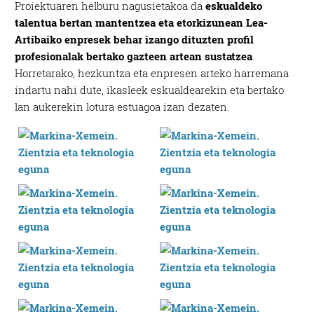
Proiektuaren helburu nagusietakoa da
eskualdeko
talentua bertan mantentzea eta etorkizunean Lea-
Artibaiko enpresek behar izango dituzten profil
profesionalak bertako gazteen artean sustatzea
.
Horretarako, hezkuntza eta enpresen arteko harremana
indartu nahi dute, ikasleek eskualdearekin eta bertako
lan aukerekin lotura estuagoa izan dezaten.