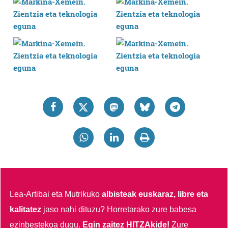
Lea-Artibai eta Mutrikuko
albisteak euskaraz, libre eta
kalitatez
jaso nahi dituzu?
Horretarako zure babesa
ezinbestekoa dugu.
Egin zaitez HITZAkide!
Zure