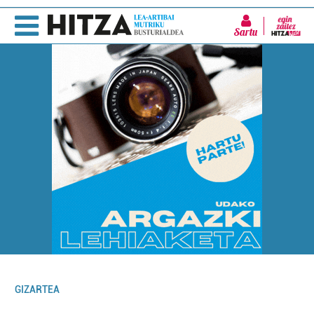
Sartu
GIZARTEA