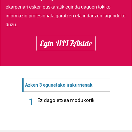
ekarpenari esker, euskaratik eginda dagoen tokiko
informazio profesionala garatzen eta indartzen lagunduko
duzu.
Egin HITZAkide
Azken 3 egunetako irakurrienak
1
Ez dago etxea modukorik