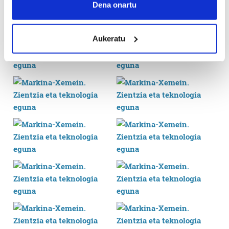
Collect information about your geographical
Dena onartu
location which can be accurate to within several
meters
Aukeratu
Identify your device by actively scanning it for
specific characteristics (fingerprinting)
Find out more about how your personal data is processed
and set your preferences in the
details section
.
Guk eta gure bazkideek zure datu pertsonalak
prozesatzen ditugu, zure IP zenbakia, besteak beste,
teknologia erabiliz, cookieak adibidez, iragarki eta eduki
pertsonalizatuak eskaintzeko, iragarkiak eta edukia
neurtzeko, jendeari buruzko informazioa biltzeko eta
produktuak garatzeko. Zure datuak nork eta zertarako
erabiltzen dituen hauta dezakezu.
Bazkide batzuek ez dizute baimenik eskatzen, eta beren
interes komertzial legitimoetan babesten dira. Ikusi gure
bazkideen zerrenda, beren ustez zein helburutarako