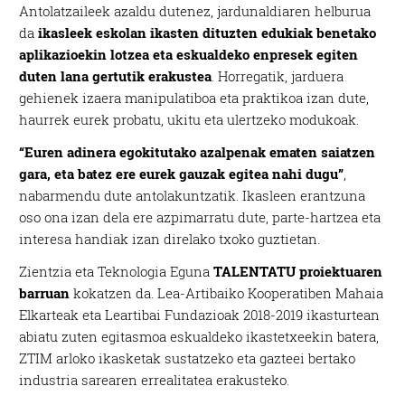
Antolatzaileek azaldu dutenez, jardunaldiaren helburua
da
ikasleek eskolan ikasten dituzten edukiak benetako
aplikazioekin lotzea eta eskualdeko enpresek egiten
duten lana gertutik erakustea
. Horregatik, jarduera
gehienek izaera manipulatiboa eta praktikoa izan dute,
haurrek eurek probatu, ukitu eta ulertzeko modukoak.
“Euren adinera egokitutako azalpenak ematen saiatzen
gara, eta batez ere eurek gauzak egitea nahi dugu”
,
nabarmendu dute antolakuntzatik. Ikasleen erantzuna
oso ona izan dela ere azpimarratu dute, parte-hartzea eta
interesa handiak izan direlako txoko guztietan.
Zientzia eta Teknologia Eguna
TALENTATU proiektuaren
barruan
kokatzen da. Lea-Artibaiko Kooperatiben Mahaia
Elkarteak eta Leartibai Fundazioak 2018-2019 ikasturtean
abiatu zuten egitasmoa eskualdeko ikastetxeekin batera,
ZTIM arloko ikasketak sustatzeko eta gazteei bertako
industria sarearen errealitatea erakusteko.