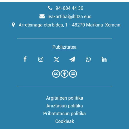
94-684 44 36
lea-artibai@hitza.eus
Arretxinaga etorbidea, 1 - 48270 Markina-Xemein
Publizitatea
Argitalpen politika
Aniztasun politika
Pribatutasun politika
Cookieak