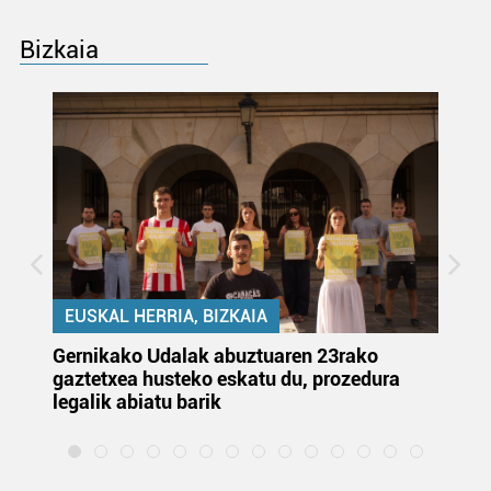
Bizkaia
EUSKAL HERRIA, BIZKAIA
Gernikako Udalak abuztuaren 23rako
Ju
gaztetxea husteko eskatu du, prozedura
or
legalik abiatu barik
et