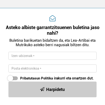
Asteko albiste garrantzitsuenen buletina jaso
nahi?
Buletina barikuetan bidaltzen da, eta Lea-Artibai eta
Mutrikuko asteko berri nagusiak biltzen ditu.
Pribatutasun Politika
irakurri eta onartzen dut.
Harpidetu