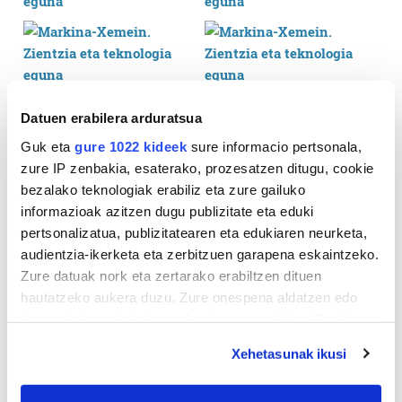
Datuen erabilera arduratsua
Guk eta
gure 1022 kideek
sure informacio pertsonala,
zure IP zenbakia, esaterako, prozesatzen ditugu, cookie
bezalako teknologiak erabiliz eta zure gailuko
informazioak azitzen dugu publizitate eta eduki
pertsonalizatua, publizitatearen eta edukiaren neurketa,
audientzia-ikerketa eta zerbitzuen garapena eskaintzeko.
Zure datuak nork eta zertarako erabiltzen dituen
hautatzeko aukera duzu. Zure onespena aldatzen edo
deuseztatzen ahal duzu edozein momentutan, Cookie
deklaraziotik edo Privacy triggerean klikatuz.
Xehetasunak ikusi
If you allow, we would also like to: