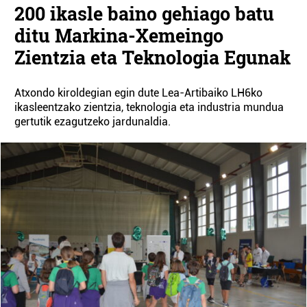
200 ikasle baino gehiago batu
ditu Markina-Xemeingo
Zientzia eta Teknologia Egunak
Atxondo kiroldegian egin dute Lea-Artibaiko LH6ko
ikasleentzako zientzia, teknologia eta industria mundua
gertutik ezagutzeko jardunaldia.