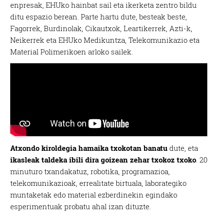
enpresak, EHUko hainbat sail eta ikerketa zentro bildu
ditu espazio berean. Parte hartu dute, besteak beste,
Fagorrek, Burdinolak, Cikautxok, Leartikerrek, Azti-k,
Neikerrek eta EHUko Medikuntza, Telekomunikazio eta
Material Polimerikoen arloko sailek.
Atxondo kiroldegia hamaika txokotan banatu
dute, eta
ikasleak taldeka ibili dira goizean zehar txokoz txoko
. 20
minuturo txandakatuz, robotika, programazioa,
telekomunikazioak, errealitate birtuala, laborategiko
muntaketak edo material ezberdinekin egindako
esperimentuak probatu ahal izan dituzte.