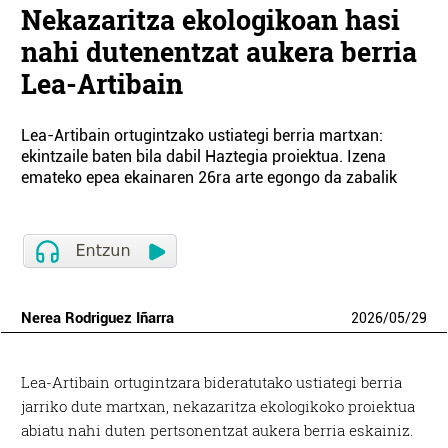
Nekazaritza ekologikoan hasi
nahi dutenentzat aukera berria
Lea-Artibain
Lea-Artibain ortugintzako ustiategi berria martxan:
ekintzaile baten bila dabil Haztegia proiektua. Izena
emateko epea ekainaren 26ra arte egongo da zabalik
Nerea Rodriguez Iñarra
2026
/
05
/
29
Lea-Artibain ortugintzara bideratutako ustiategi berria
jarriko dute martxan, nekazaritza ekologikoko proiektua
abiatu nahi duten pertsonentzat aukera berria eskainiz.