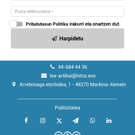
Pribatutasun Politika
irakurri eta onartzen dut.
Harpidetu
94-684 44 36
lea-artibai@hitza.eus
Arretxinaga etorbidea, 1 - 48270 Markina-Xemein
Publizitatea