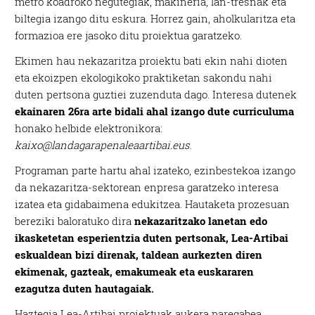
metro koadroko negutegiak, makineria, lan-tresnak eta
biltegia izango ditu eskura. Horrez gain, aholkularitza eta
formazioa ere jasoko ditu proiektua garatzeko.
Ekimen hau nekazaritza proiektu bati ekin nahi dioten
eta ekoizpen ekologikoko praktiketan sakondu nahi
duten pertsona guztiei zuzenduta dago. Interesa dutenek
ekainaren 26ra arte bidali ahal izango dute curriculuma
honako helbide elektronikora:
kaixo@landagarapenaleaartibai.eus
.
Programan parte hartu ahal izateko, ezinbestekoa izango
da nekazaritza-sektorean enpresa garatzeko interesa
izatea eta gidabaimena edukitzea. Hautaketa prozesuan
bereziki baloratuko dira
nekazaritzako lanetan edo
ikasketetan esperientzia duten pertsonak, Lea-Artibai
eskualdean bizi direnak, taldean aurkezten diren
ekimenak, gazteak, emakumeak eta euskararen
ezagutza duten hautagaiak.
Haztegia Lea-Artibai proiektuak aukera paregabea