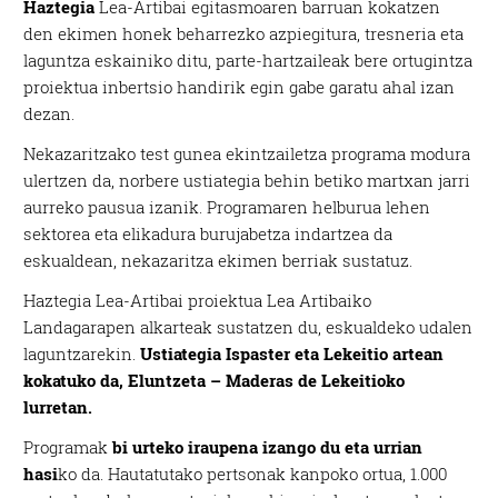
Haztegia
Lea-Artibai egitasmoaren barruan kokatzen
den ekimen honek beharrezko azpiegitura, tresneria eta
laguntza eskainiko ditu, parte-hartzaileak bere ortugintza
proiektua inbertsio handirik egin gabe garatu ahal izan
dezan.
Nekazaritzako test gunea ekintzailetza programa modura
ulertzen da, norbere ustiategia behin betiko martxan jarri
aurreko pausua izanik. Programaren helburua lehen
sektorea eta elikadura burujabetza indartzea da
eskualdean, nekazaritza ekimen berriak sustatuz.
Haztegia Lea-Artibai proiektua Lea Artibaiko
Landagarapen alkarteak sustatzen du, eskualdeko udalen
laguntzarekin.
Ustiategia Ispaster eta Lekeitio artean
kokatuko da, Eluntzeta – Maderas de Lekeitioko
lurretan.
Programak
bi urteko iraupena izango du eta urrian
hasi
ko da. Hautatutako pertsonak kanpoko ortua, 1.000