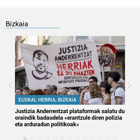
Bizkaia
EUSKAL HERRIA, BIZKAIA
Justizia Anderrentzat plataformak salatu du
Eu
oraindik badaudela «erantzule diren polizia
‘E
eta arduradun politikoak»