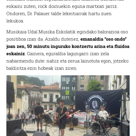
eskaini zuten, rock doinuekin eguna martxan jarriz.
Ondoren, Dr. Palauer talde lekeitiarrak hartu zuen
lekukoa.
Musikaia Udal Musika Eskolatik egindako balorazioa oso
positiboa izan da. Azaldu dutenez,
emanaldia “oso ondo”
joan zen, 50 minutu inguruko kontzertu arina eta fluidoa
eskainiz
. Gainera, eguraldia lagungarri izan zela
nabarmendu dute: nahiz eta zerua lainotuta egon, jotzeko
baldintza ezin hobeak izan ziren.