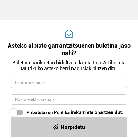
Asteko albiste garrantzitsuenen buletina jaso
nahi?
Buletina barikuetan bidaltzen da, eta Lea-Artibai eta
Mutrikuko asteko berri nagusiak biltzen ditu.
Pribatutasun Politika
irakurri eta onartzen dut.
Harpidetu