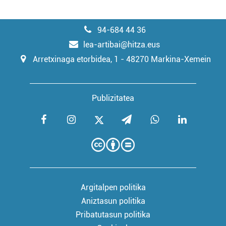
94-684 44 36
lea-artibai@hitza.eus
Arretxinaga etorbidea, 1 - 48270 Markina-Xemein
Publizitatea
Argitalpen politika
Aniztasun politika
Pribatutasun politika