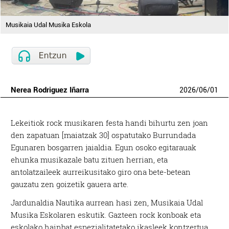
Musikaia Udal Musika Eskola
Nerea Rodriguez Iñarra
2026
/
06
/
01
Lekeitiok rock musikaren festa handi bihurtu zen joan
den zapatuan [maiatzak 30] ospatutako Burrundada
Egunaren bosgarren jaialdia. Egun osoko egitarauak
ehunka musikazale batu zituen herrian, eta
antolatzaileek aurreikusitako giro ona bete-betean
gauzatu zen goizetik gauera arte.
Jardunaldia Nautika aurrean hasi zen, Musikaia Udal
Musika Eskolaren eskutik. Gazteen rock konboak eta
eskolako hainbat espezialitatetako ikasleek kontzertua