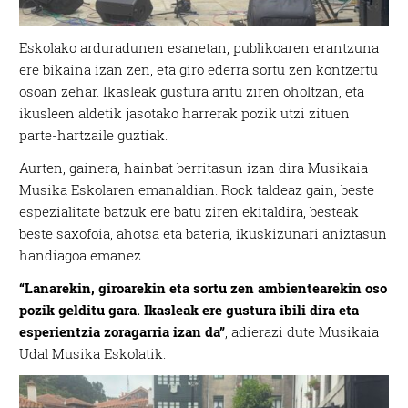
Eskolako arduradunen esanetan, publikoaren erantzuna
ere bikaina izan zen, eta giro ederra sortu zen kontzertu
osoan zehar. Ikasleak gustura aritu ziren oholtzan, eta
ikusleen aldetik jasotako harrerak pozik utzi zituen
parte-hartzaile guztiak.
Aurten, gainera, hainbat berritasun izan dira Musikaia
Musika Eskolaren emanaldian. Rock taldeaz gain, beste
espezialitate batzuk ere batu ziren ekitaldira, besteak
beste saxofoia, ahotsa eta bateria, ikuskizunari aniztasun
handiagoa emanez.
“Lanarekin, giroarekin eta sortu zen ambientearekin oso
pozik gelditu gara. Ikasleak ere gustura ibili dira eta
esperientzia zoragarria izan da”
, adierazi dute Musikaia
Udal Musika Eskolatik.