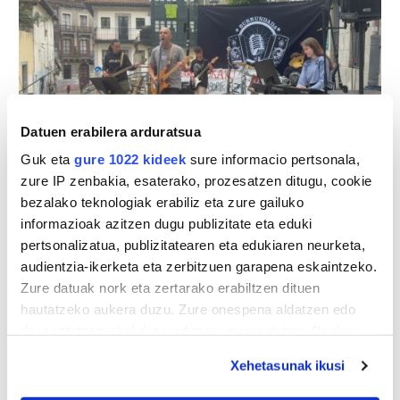
Datuen erabilera arduratsua
Guk eta
gure 1022 kideek
sure informacio pertsonala,
zure IP zenbakia, esaterako, prozesatzen ditugu, cookie
Goizeko saioaren ostean, Burrundada Egunak
bezalako teknologiak erabiliz eta zure gailuko
arratsaldean eta gauean jarraitu zuen Gaztetxeko
informazioak azitzen dugu publizitate eta eduki
kontzertuekin eta Kontzijope Rock ekitaldiarekin.
pertsonalizatua, publizitatearen eta edukiaren neurketa,
Tunantiak, Hortzak, ETZ eta Mitosia taldeek osatu zuten
audientzia-ikerketa eta zerbitzuen garapena eskaintzeko.
kartela, rock, metal eta thrashcore doinuekin jaialdiari
Zure datuak nork eta zertarako erabiltzen dituen
amaiera indartsua emanez.
hautatzeko aukera duzu. Zure onespena aldatzen edo
deuseztatzen ahal duzu edozein momentutan, Cookie
deklaraziotik edo Privacy triggerean klikatuz.
Xehetasunak ikusi
If you allow, we would also like to: