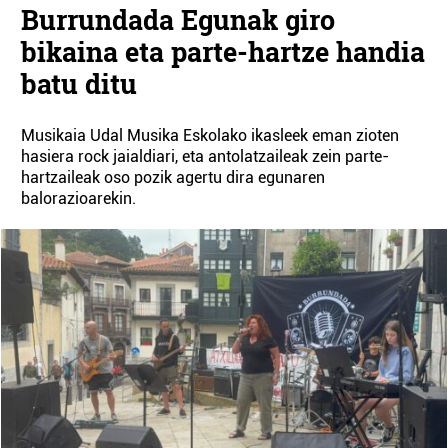
Burrundada Egunak giro
bikaina eta parte-hartze handia
batu ditu
Musikaia Udal Musika Eskolako ikasleek eman zioten
hasiera rock jaialdiari, eta antolatzaileak zein parte-
hartzaileak oso pozik agertu dira egunaren
balorazioarekin.