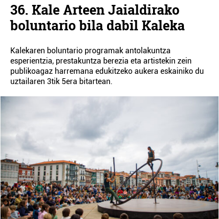
36. Kale Arteen Jaialdirako
boluntario bila dabil Kaleka
Kalekaren boluntario programak antolakuntza
esperientzia, prestakuntza berezia eta artistekin zein
publikoagaz harremana edukitzeko aukera eskainiko du
uztailaren 3tik 5era bitartean.