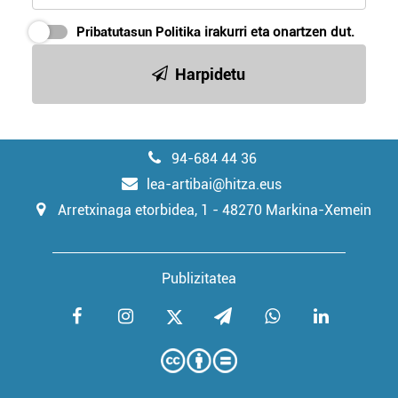
Pribatutasun Politika
irakurri eta onartzen dut.
Harpidetu
94-684 44 36
lea-artibai@hitza.eus
Arretxinaga etorbidea, 1 - 48270 Markina-Xemein
Publizitatea