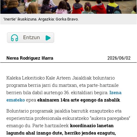
'Inertie' ikuskizuna. Argazkia: Gorka Bravo.
Nerea Rodriguez Iñarra
2026
/
06
/
02
Kaleka Lekeitioko Kale Arteen Jaialdiak boluntario
programa berria jarri du martxan, eta parte-hartzaile
berrien bila dabil aurtengo 36. ekitaldiari begira.
Izena
emateko
epea
ekainaren 14ra arte egongo da zabalik
.
Boluntario programak jaialdia barrutik ezagutzeko eta
esperientzia profesionala eskuratzeko “aukera paregabea”
emango du. Parte hartzaileek
koordinazio lanetan
lagundu ahal izango dute, herriko jendea ezagutu,