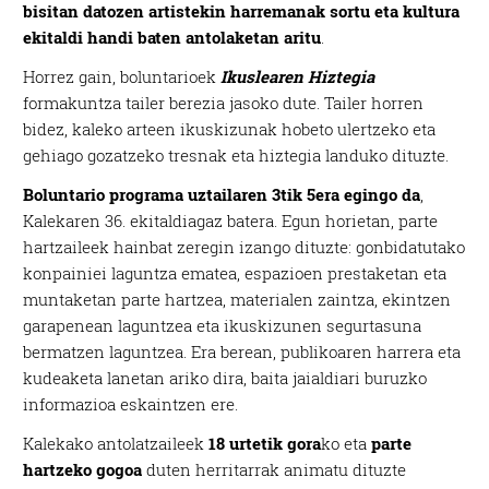
bisitan datozen artistekin harremanak sortu eta kultura
ekitaldi handi baten antolaketan aritu
.
Horrez gain, boluntarioek
Ikuslearen Hiztegia
formakuntza tailer berezia jasoko dute. Tailer horren
bidez, kaleko arteen ikuskizunak hobeto ulertzeko eta
gehiago gozatzeko tresnak eta hiztegia landuko dituzte.
Boluntario programa uztailaren 3tik 5era egingo da
,
Kalekaren 36. ekitaldiagaz batera. Egun horietan, parte
hartzaileek hainbat zeregin izango dituzte: gonbidatutako
konpainiei laguntza ematea, espazioen prestaketan eta
muntaketan parte hartzea, materialen zaintza, ekintzen
garapenean laguntzea eta ikuskizunen segurtasuna
bermatzen laguntzea. Era berean, publikoaren harrera eta
kudeaketa lanetan ariko dira, baita jaialdiari buruzko
informazioa eskaintzen ere.
Kalekako antolatzaileek
18 urtetik gora
ko eta
parte
hartzeko gogoa
duten herritarrak animatu dituzte