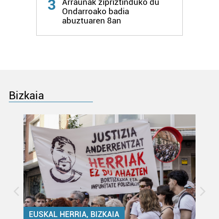
3
Arraunak zipriztinduko du
interes komertzial legitimoetan babesten dira. Ikusi gure
Ondarroako badia
abuztuaren 8an
bazkideen zerrenda, beren ustez zein helburutarako
duten interes legitimoa eta horren aurka nola egin
dezakezun ikusteko.
Lortu zure datu pertsonalak prozesatzeko moduari
buruzko informazio gehiago eta ezarri zure lehentasunak
datuen atalean. Edozein unetan alda edo ken dezakezu
Bizkaia
zure baimena Cookieen adierazpenean.
Webgune honek cookie propioak eta hirugarrenen cookie-
fitxategiak erabiltzen ditu. Zure esperientzia eta
zerbitzuak hobetzeko asmoz, cookie teknologiaz
baliatzen gara. Ohar hau onartuz gero, teknologia hori
erabiltzeko baimen esplizitua ematen diguzu.
Gehiago
irakurri
EUSKAL HERRIA, BIZKAIA