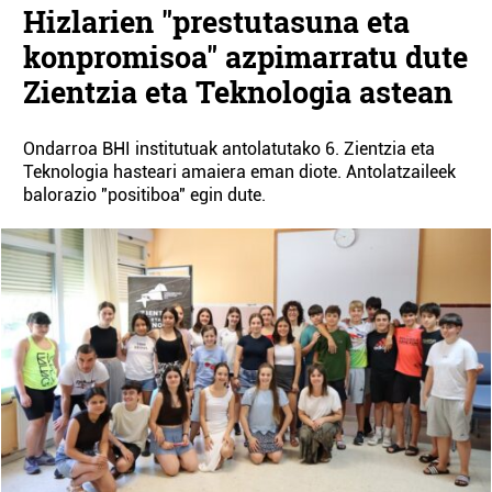
Hizlarien "prestutasuna eta
konpromisoa" azpimarratu dute
Zientzia eta Teknologia astean
Ondarroa BHI institutuak antolatutako 6. Zientzia eta
Teknologia hasteari amaiera eman diote. Antolatzaileek
balorazio "positiboa" egin dute.