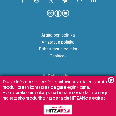
Argitalpen politika
Aniztasun politika
Pribatutasun politika
Cookieak
Babesleak:
Tokiko informazioa profesionaltasunez eta euskaratik,
modu librean kontatzea da gure eginkizuna.
Horretarako zure ekarpena beharrezkoa da, eta ongi
maitatzeko modurik zintzoena da HITZAkide egitea.