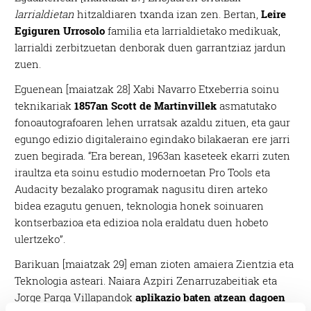
larrialdietan
hitzaldiaren txanda izan zen. Bertan,
Leire
Egiguren Urrosolo
familia eta larrialdietako medikuak,
larrialdi zerbitzuetan denborak duen garrantziaz jardun
zuen.
Eguenean [maiatzak 28] Xabi Navarro Etxeberria soinu
teknikariak
1857an Scott de Martinvillek
asmatutako
fonoautografoaren lehen urratsak azaldu zituen, eta gaur
egungo edizio digitaleraino egindako bilakaeran ere jarri
zuen begirada. “Era berean, 1963an kaseteek ekarri zuten
iraultza eta soinu estudio modernoetan Pro Tools eta
Audacity bezalako programak nagusitu diren arteko
bidea ezagutu genuen, teknologia honek soinuaren
kontserbazioa eta edizioa nola eraldatu duen hobeto
ulertzeko”.
Barikuan [maiatzak 29] eman zioten amaiera Zientzia eta
Teknologia asteari. Naiara Azpiri Zenarruzabeitiak eta
Jorge Parga Villapandok
aplikazio baten atzean dagoen