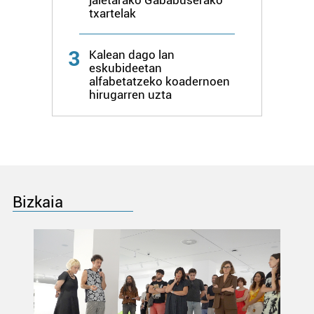
jaietarako Gababuserako
buruzko informazio gehiago eta ezarri zure lehentasunak
txartelak
datuen atalean. Edozein unetan alda edo ken dezakezu
zure baimena Cookieen adierazpenean.
3
Kalean dago lan
eskubideetan
Webgune honek cookie propioak eta hirugarrenen cookie-
alfabetatzeko koadernoen
fitxategiak erabiltzen ditu. Zure esperientzia eta
hirugarren uzta
zerbitzuak hobetzeko asmoz, cookie teknologiaz
baliatzen gara. Ohar hau onartuz gero, teknologia hori
erabiltzeko baimen esplizitua ematen diguzu.
Gehiago
irakurri
Bizkaia