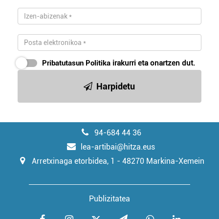
Pribatutasun Politika
irakurri eta onartzen dut.
Harpidetu
94-684 44 36
lea-artibai@hitza.eus
Arretxinaga etorbidea, 1 - 48270 Markina-Xemein
Publizitatea