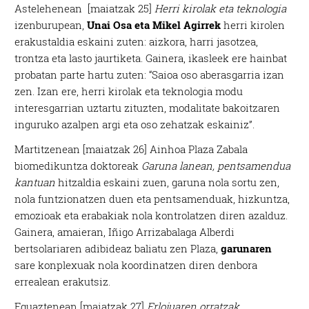
Astelehenean [maiatzak 25]
Herri kirolak eta teknologia
izenburupean,
Unai Osa eta Mikel Agirrek
herri kirolen
erakustaldia eskaini zuten: aizkora, harri jasotzea,
trontza eta lasto jaurtiketa. Gainera, ikasleek ere hainbat
probatan parte hartu zuten: “Saioa oso aberasgarria izan
zen. Izan ere, herri kirolak eta teknologia modu
interesgarrian uztartu zituzten, modalitate bakoitzaren
inguruko azalpen argi eta oso zehatzak eskainiz”.
Martitzenean [maiatzak 26] Ainhoa Plaza Zabala
biomedikuntza doktoreak
Garuna lanean, pentsamendua
kantuan
hitzaldia eskaini zuen, garuna nola sortu zen,
nola funtzionatzen duen eta pentsamenduak, hizkuntza,
emozioak eta erabakiak nola kontrolatzen diren azalduz.
Gainera, amaieran, Iñigo Arrizabalaga Alberdi
bertsolariaren adibideaz baliatu zen Plaza,
garunaren
sare konplexuak nola koordinatzen diren denbora
errealean erakutsiz.
Eguaztenean [maiatzak 27]
Erlojuaren orratzak