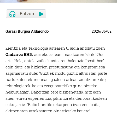
Garazi Burgoa Aldarondo
2026
/
06
/
02
Zientzia eta Teknologia astearen 6. aldia antolatu zuen
Ondarroa BHI
k aurreko astean: maiatzaren 26tik 29ra
arte. Hala, antolatzaileek astearen balorazio “positiboa”
egin dute, eta hizlarien prestutasuna eta konpromisoa
azpimarratu dute: “Guztiek modu guztiz altruistan parte
hartu zuten ekimenean, gazteen artean zientziarekiko,
teknologiarekiko eta ezagutzarekiko grina pizteko
helburuagaz”. Bakoitzak bere bizipenetatik hitz egin
zuen, euren esperientzia, jakintza eta denbora ikasleen
esku jarriz: “Balio handiko ekarpena izan zen, baita,
ekimenaren arrakastaren oinarrietako bat ere”.