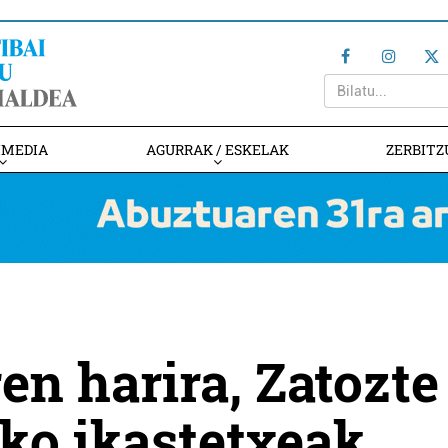
IMEDIA
AGURRAK / ESKELAK
ZERBITZ
en harira, Zatozte
iko ikastetxeak