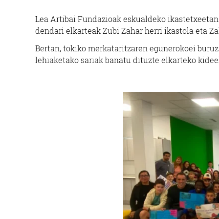
Lea Artibai Fundazioak eskualdeko ikastetxeetan 
dendari elkarteak Zubi Zahar herri ikastola eta Za
Bertan, tokiko merkataritzaren egunerokoei buruz
lehiaketako sariak banatu dituzte elkarteko kide