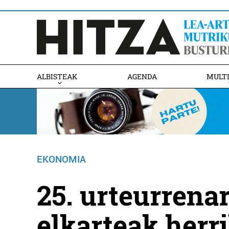
ALBISTEAK
AGENDA
MULT
EKONOMIA
25. urteurrenar
elkarteak herr