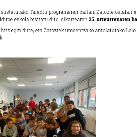
sustatutako Talentu programaren baitan, Zatozte ostalari e
ldupe eskola bisitatu ditu, elkartearen
25. urteurrenaren ha
 hitz egin dute, eta Zatoztek umeentzako antolatutako Lelo
ek.