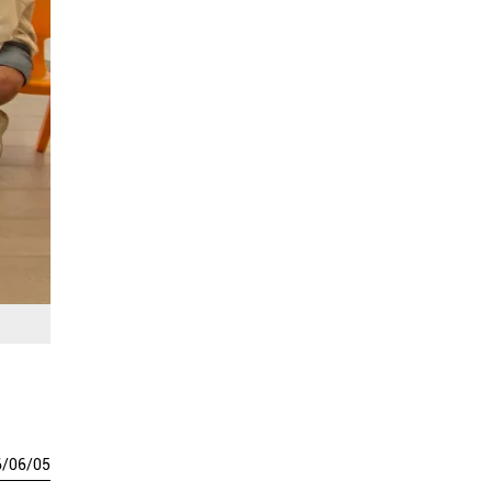
6
/
06
/
05