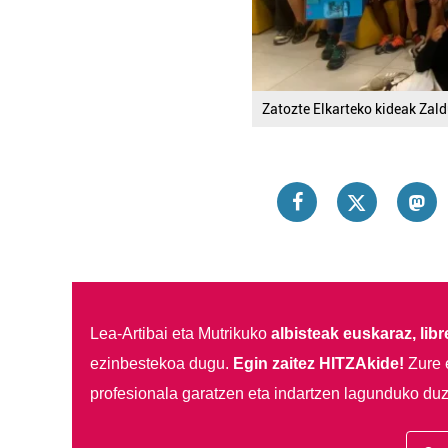
Zatozte Elkarteko kideak Zald
Lea-Artibai eta Mutrikuko
albisteak euskaraz, libre
ezinbestekoa dugu.
Egin zaitez HITZAkide!
Zure 
profesionala garatzen eta indartzen lagunduko duz