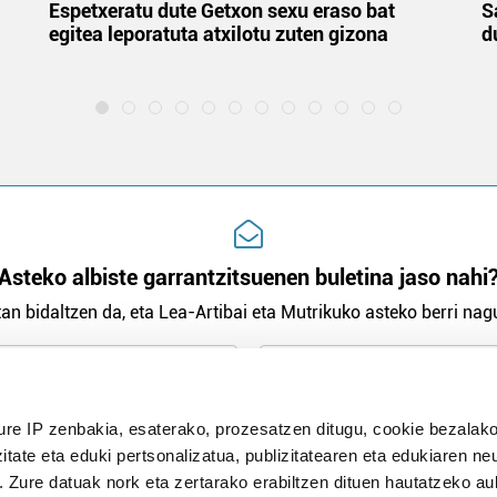
Espetxeratu dute Getxon sexu eraso bat
S
egitea leporatuta atxilotu zuten gizona
d
Asteko albiste garrantzitsuenen buletina jaso nahi
an bidaltzen da, eta Lea-Artibai eta Mutrikuko asteko berri nagu
n Politika
irakurri eta onartzen dut.
ure IP zenbakia, esaterako, prozesatzen ditugu, cookie bezalako
H
itate eta eduki pertsonalizatua, publizitatearen eta edukiaren ne
. Zure datuak nork eta zertarako erabiltzen dituen hautatzeko a