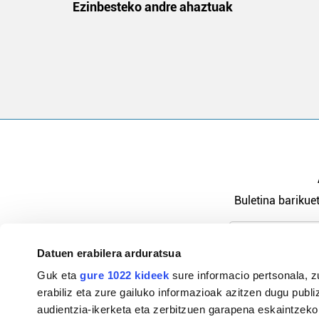
na
Ezinbesteko andre ahaztuak
Buletina barikuet
Datuen erabilera arduratsua
Pribatutasu
Guk eta
gure 1022 kideek
sure informacio pertsonala, z
erabiliz eta zure gailuko informazioak azitzen dugu publiz
audientzia-ikerketa eta zerbitzuen garapena eskaintzeko