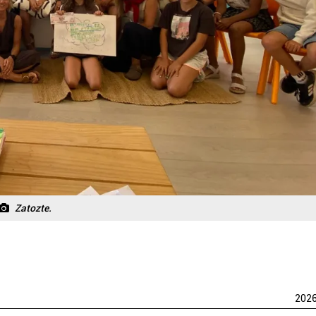
Zatozte.
202