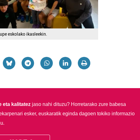
upe eskolako ikasleekin.
 eta kalitatez
jaso nahi dituzu?
Horretarako zure babesa
ekarpenari esker, euskaratik eginda dagoen tokiko informazio
u.