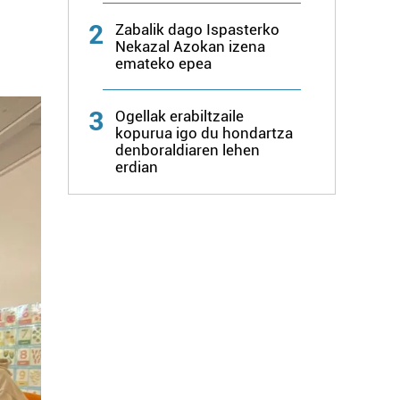
2
Zabalik dago Ispasterko
Nekazal Azokan izena
emateko epea
3
Ogellak erabiltzaile
kopurua igo du hondartza
denboraldiaren lehen
erdian