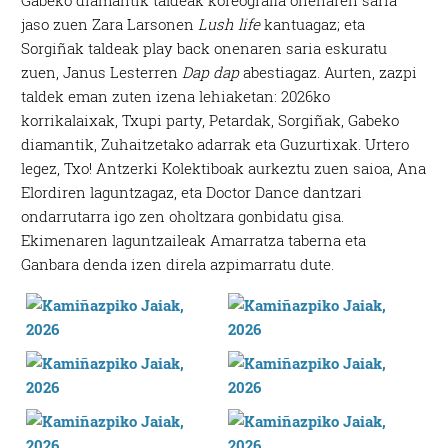
jaso zuen Zara Larsonen
Lush life
kantuagaz; eta
Sorgiñak taldeak play back onenaren saria eskuratu
zuen, Janus Lesterren
Dap dap
abestiagaz. Aurten, zazpi
taldek eman zuten izena lehiaketan: 2026ko
korrikalaixak, Txupi party, Petardak, Sorgiñak, Gabeko
diamantik, Zuhaitzetako adarrak eta Guzurtixak. Urtero
legez, Txo! Antzerki Kolektiboak aurkeztu zuen saioa, Ana
Elordiren laguntzagaz, eta Doctor Dance dantzari
ondarrutarra igo zen oholtzara gonbidatu gisa.
Ekimenaren laguntzaileak Amarratza taberna eta
Ganbara denda izen direla azpimarratu dute.