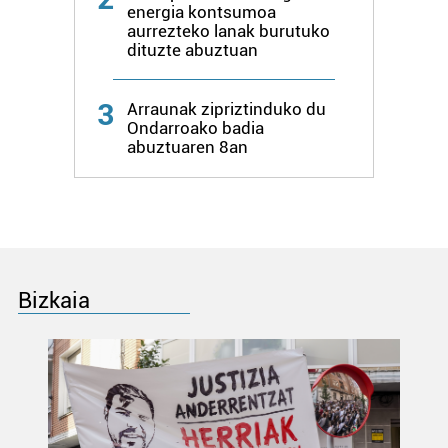
energia kontsumoa
aurrezteko lanak burutuko
dituzte abuztuan
3
Arraunak zipriztinduko du
Ondarroako badia
abuztuaren 8an
Bizkaia