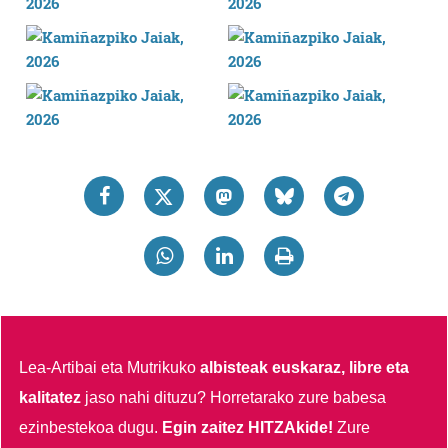
Lea-Artibai eta Mutrikuko
albisteak euskaraz, libre eta
kalitatez
jaso nahi dituzu?
Horretarako zure babesa
ezinbestekoa dugu.
Egin zaitez HITZAkide!
Zure