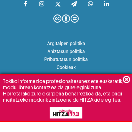
Argitalpen politika
Aniztasun politika
Pribatutasun politika
Cookieak
Tokiko informazioa profesionaltasunez eta euskaratik,
modu librean kontatzea da gure eginkizuna.
Babesleak:
Horretarako zure ekarpena beharrezkoa da, eta ongi
maitatzeko modurik zintzoena da HITZAkide egitea.