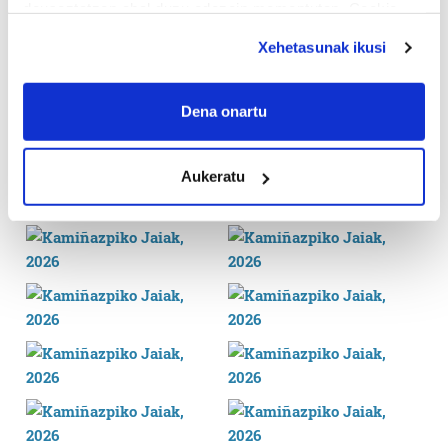
deuseztatzen ahal duzu edozein momentutan, Cookie
deklaraziotik edo Privacy triggerean klikatuz.
Xehetasunak ikusi
If you allow, we would also like to:
Collect information about your geographical
Dena onartu
location which can be accurate to within several
meters
Aukeratu
Identify your device by actively scanning it for
specific characteristics (fingerprinting)
Find out more about how your personal data is processed
and set your preferences in the
details section
.
Guk eta gure bazkideek zure datu pertsonalak
prozesatzen ditugu, zure IP zenbakia, besteak beste,
teknologia erabiliz, cookieak adibidez, iragarki eta eduki
pertsonalizatuak eskaintzeko, iragarkiak eta edukia
neurtzeko, jendeari buruzko informazioa biltzeko eta
produktuak garatzeko. Zure datuak nork eta zertarako
erabiltzen dituen hauta dezakezu.