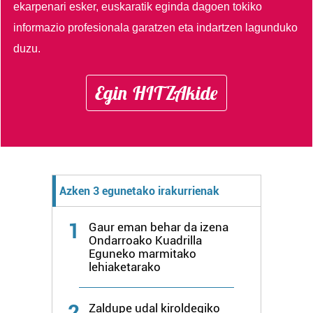
ekarpenari esker, euskaratik eginda dagoen tokiko
informazio profesionala garatzen eta indartzen lagunduko
duzu.
Egin HITZAkide
Azken 3 egunetako irakurrienak
1
Gaur eman behar da izena
Ondarroako Kuadrilla
Eguneko marmitako
lehiaketarako
2
Zaldupe udal kiroldegiko