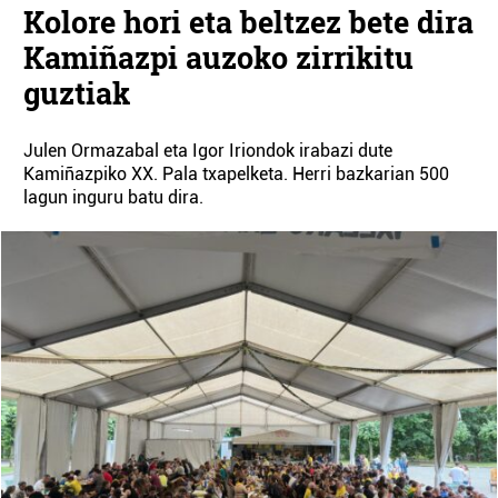
Kolore hori eta beltzez bete dira
Kamiñazpi auzoko zirrikitu
guztiak
Julen Ormazabal eta Igor Iriondok irabazi dute
Kamiñazpiko XX. Pala txapelketa. Herri bazkarian 500
lagun inguru batu dira.