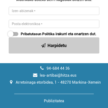
Pribatutasun Politika
irakurri eta onartzen dut.
Harpidetu
94-684 44 36
lea-artibai@hitza.eus
Arretxinaga etorbidea, 1 - 48270 Markina-Xemein
Publizitatea