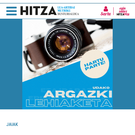
Sartu
JAIAK