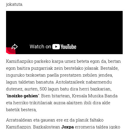
jokatuta.
Kamiñazpiko parkeko karpa umez beteta egon da, bertan
egon baitira puzgarriak zein bestelako jolasak. Bestalde,
inguruko txokoetan paella prestatzen zebilen jendea,
lagun taldetan banatuta. Antolatzaileek nabarmendu
dutenez, aurten, 500 lagun batu dira herri bazkarian,
“
inoizko gehien
“. Bien bitartean, Kresala Musika Banda
eta herriko trikitilariak auzoa alaitzen ibili dira alde
batetik bestera,
Arratsaldean eta gauean ere ez da planik faltako
Kamiñazpin. Bazkalostean
Joxpa
erromeria taldea igoko