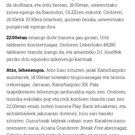
da oholtzara, eta ordu berean, 18:00etan, umeentzako
zinea egongo da Ibaiondon, OLEEren eskutik. Ondoren,
18:30etik 10:30era bitartean, goizean bezala, umeentzako
puzgarriak egongo dira.
22:00etan
emango diote hasiera gau giroari, Urtz
taldearen kontzertuagaz. Ondoren Lekeitioko 48280
taldearen txanda izango da, eta amaitzeko DJ Juseffek
jarriko ditu eguneko azkenengo kantuak.
Atzo, lehenengoa.
Atzo hasi zituzten jaiak Kamiñazpiko
auzotarrek, 18:00etan botatako txupinazoagaz eta txosna
irekieragaz. Jarraian, Kamiñazpiko XX. Pala
txapelketaren lehenengo jardunaldia egon zen. Ondoren,
musika eskolako pop eta rock konboen txanda izan zen.
22:00etan eman zioten hasiera Play Back lehiaketari, eta
antolatzaileek jakinarazi dutenez, hiru sari banatu
zituzten. Guzurtixak taldeak irabazi zuen Karakterizazio
onenaren saria, Ariana Granderen
Break Free
abestiagaz;
Gabeko diamantik taldeak koreografia onenaren saria