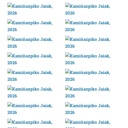
Bazkide batzuek ez dizute baimenik eskatzen, eta beren
interes komertzial legitimoetan babesten dira. Ikusi gure
bazkideen zerrenda, beren ustez zein helburutarako
duten interes legitimoa eta horren aurka nola egin
dezakezun ikusteko.
Lortu zure datu pertsonalak prozesatzeko moduari
buruzko informazio gehiago eta ezarri zure lehentasunak
datuen atalean. Edozein unetan alda edo ken dezakezu
zure baimena Cookieen adierazpenean.
Webgune honek cookie propioak eta hirugarrenen cookie-
fitxategiak erabiltzen ditu. Zure esperientzia eta
zerbitzuak hobetzeko asmoz, cookie teknologiaz
baliatzen gara. Ohar hau onartuz gero, teknologia hori
erabiltzeko baimen esplizitua ematen diguzu.
Gehiago
irakurri