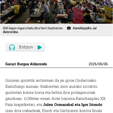
500 lagun inguru batu dira herri bazkarian.
Kamiñazpiko Jai
Batzordea.
Garazi Burgoa Aldarondo
2026
/
06
/
06
Goizean goizetik antzeman da jai giroa Ondarroako
Kamiñazpi auzoan. Balkoietan zein auzoko zirrikitu
guztietan kolore horia eta beltza dira protagonistak
gaurkoan. 11:00etan eman diote hasiera Kamiñazpiko XX.
Pala txapelketari, eta
Julen Ormazabal eta Igor Iriondo
izan dira irabazleak, Elordi eta Gartziaren kontra finala