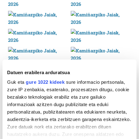
Datuen erabilera arduratsua
Guk eta
gure 1022 kideek
sure informacio pertsonala,
zure IP zenbakia, esaterako, prozesatzen ditugu, cookie
bezalako teknologiak erabiliz eta zure gailuko
informazioak azitzen dugu publizitate eta eduki
pertsonalizatua, publizitatearen eta edukiaren neurketa,
audientzia-ikerketa eta zerbitzuen garapena eskaintzeko.
Zure datuak nork eta zertarako erabiltzen dituen
hautatzeko aukera duzu. Zure onespena aldatzen edo