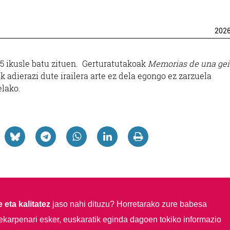
202
 ikusle batu zituen. Gerturatutakoak
Memorias de una ge
k adierazi dute irailera arte ez dela egongo ez zarzuela
elako.
 eta kalitatez
jaso nahi dituzu?
Horretarako zure babesa
ekarpenari esker, euskaratik eginda dagoen tokiko informazio