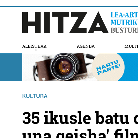
ALBISTEAK
AGENDA
MULT
KULTURA
35 ikusle batu
una geisha' fi