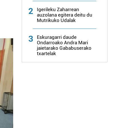
2
Igerileku Zaharrean
auzolana egitera deitu du
Mutrikuko Udalak
3
Eskuragarri daude
Ondarroako Andra Mari
jaietarako Gababuserako
txartelak