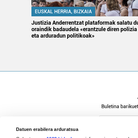
EUSKAL HERRIA, BIZKAIA
an
Justizia Anderrentzat plataformak salatu d
oraindik badaudela «erantzule diren polizia
eta arduradun politikoak»
Buletina barikuet
Datuen erabilera arduratsua
Pribatutasu