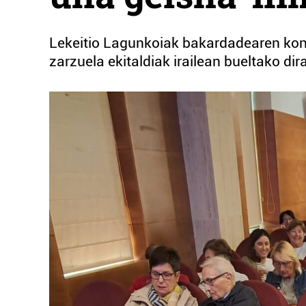
Lekeitio Lagunkoiak bakardadearen kont
zarzuela ekitaldiak irailean bueltako dir