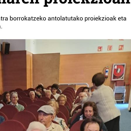
ra borrokatzeko antolatutako proiekzioak eta
a.