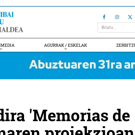
IMEDIA
AGURRAK / ESKELAK
ZERBITZ
 dira 'Memorias de
lmaren proiekzioan