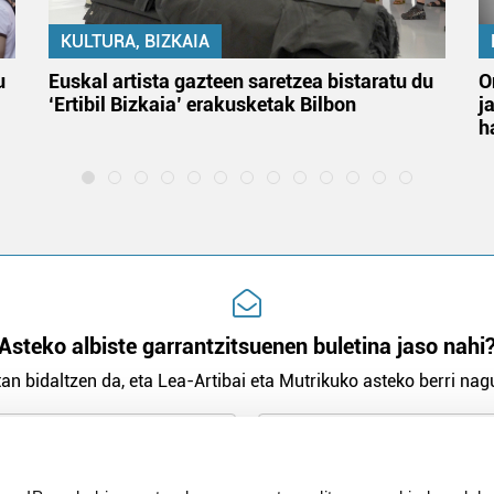
KULTURA, BIZKAIA
u
Euskal artista gazteen saretzea bistaratu du
O
‘Ertibil Bizkaia’ erakusketak Bilbon
j
h
Asteko albiste garrantzitsuenen buletina jaso nahi
an bidaltzen da, eta Lea-Artibai eta Mutrikuko asteko berri nagu
n Politika
irakurri eta onartzen dut.