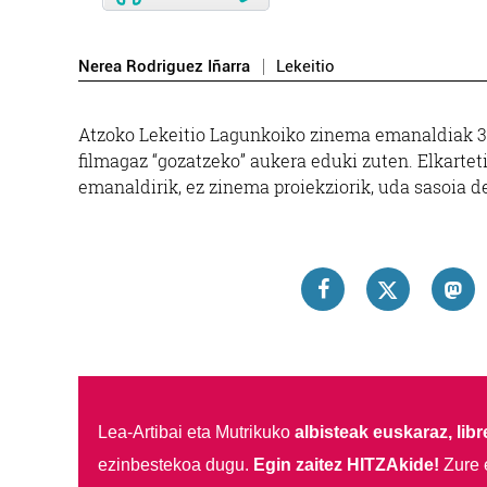
Nerea Rodriguez Iñarra
Lekeitio
Atzoko Lekeitio Lagunkoiko zinema emanaldiak 35
filmagaz “gozatzeko” aukera eduki zuten. Elkarteti
emanaldirik, ez zinema proiekziorik, uda sasoia d
Lea-Artibai eta Mutrikuko
albisteak euskaraz, libre
ezinbestekoa dugu.
Egin zaitez HITZAkide!
Zure 