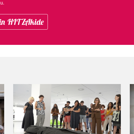
u.
in HITZAkide