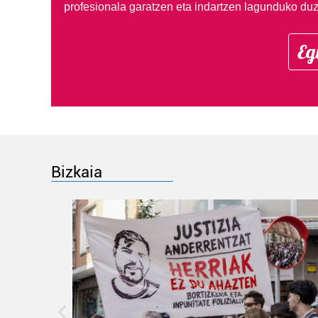
profesionala garatzen eta indartzen lagunduko duz
Eg
Bizkaia