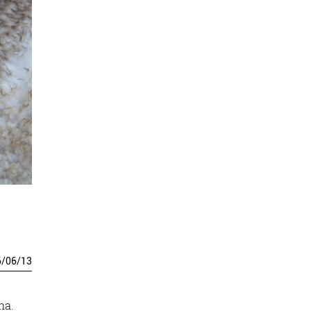
6
/
06
/
13
na.