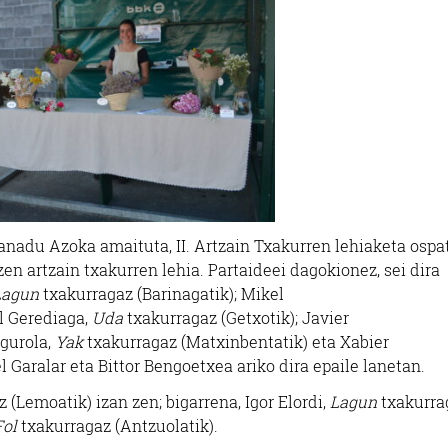
anadu Azoka amaituta, II. Artzain Txakurren lehiaketa ospa
zen artzain txakurren lehia. Partaideei dagokionez, sei dira
Lagun
txakurragaz (Barinagatik); Mikel
l Gerediaga,
Uda
txakurragaz (Getxotik); Javier
egurola,
Yak
txakurragaz (Matxinbentatik) eta Xabier
 Garalar eta Bittor Bengoetxea ariko dira epaile lanetan.
 (Lemoatik) izan zen; bigarrena, Igor Elordi,
Lagun
txakurra
Fol
txakurragaz (Antzuolatik).