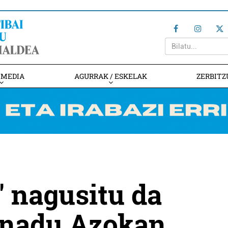
IMEDIA
AGURRAK / ESKELAK
ZERBITZ
" nagusitu da
anadu Azokan