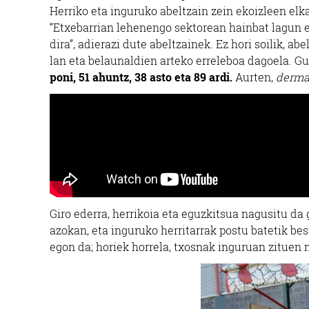
Herriko eta inguruko abeltzain zein ekoizleen elk
“Etxebarrian lehenengo sektorean hainbat lagun 
dira”, adierazi dute abeltzainek. Ez hori soilik, a
lan eta belaunaldien arteko erreleboa dagoela. G
poni, 51 ahuntz, 38 asto eta 89 ardi.
Aurten,
derma
Giro ederra, herrikoia eta eguzkitsua nagusitu da
azokan, eta inguruko herritarrak postu batetik best
egon da; horiek horrela, txosnak inguruan zituen