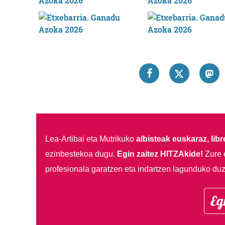
Lea-Artibai eta Mutrikuko
albisteak euskaraz, libre
ezinbestekoa dugu.
Egin zaitez HITZAkide!
Zure 
profesionala garatzen eta indartzen lagunduko duz
Eg