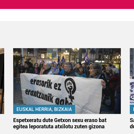
EUSKAL HERRIA, BIZKAIA
Espetxeratu dute Getxon sexu eraso bat
S
egitea leporatuta atxilotu zuten gizona
d