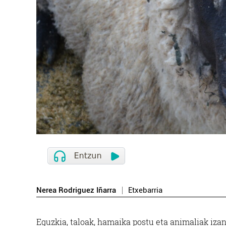
Nerea Rodriguez Iñarra
Etxebarria
Eguzkia, taloak, hamaika postu eta animaliak iza