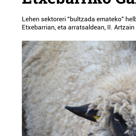
Lehen sektoreri "bultzada emateko" hel
Etxebarrian, eta arratsaldean, II. Artzai