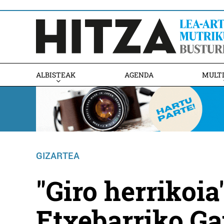
ALBISTEAK
AGENDA
MULT
GIZARTEA
"Giro herrikoia
Etxebarriko G