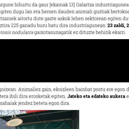
argune bihurtu da gaur [ekainak 13] Galartza industriagunea
egiten dugu lan eta hemen dauden animali guztiak bertoko
beltzainek aitortu dute gazte askok lehen sektorean egiten du
uztira 225 ganadu buru batu dira industriagunean:
23 zaldi, 
tosis nodularra
gaixotasunagatik ez dituzte behirik ekarri.
 goizean. Animaliez gain, ekoizleen hainbat postu ere egon d
era ibili dira erosketak egiten.
Jateko eta edateko aukera
e
 mahaiak jendez beteta egon dira.