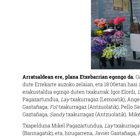
Arratsaldean ere, plana Etxebarrian egongo da.
G
dute Errekarte auzoko zelaian, eta 18:00etan hasi 
erakustaldia egingo duten txakurrak: Igor Elordi,
Pagazartundua,
Lay
txakurragaz (Lemoatik); Ange
Gastañaga,
Fol
txakurragaz (Antzuolatik); Pello S
Gaztañaga,
Sandy
txakurragaz (Antzuolatik). Mikel
Txapelduna Mikel Pagazartundua,
Lay
txakurragaz
(Barinagatik); eta, hirugarrena, Javier Gastañaga,