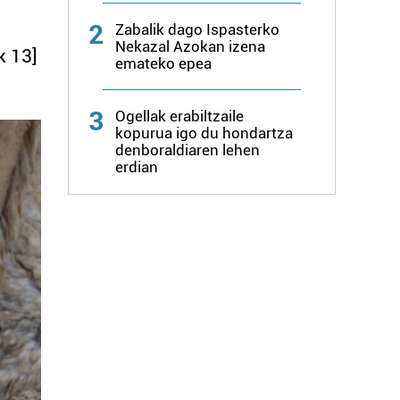
2
Zabalik dago Ispasterko
Nekazal Azokan izena
k 13]
emateko epea
3
Ogellak erabiltzaile
kopurua igo du hondartza
denboraldiaren lehen
erdian