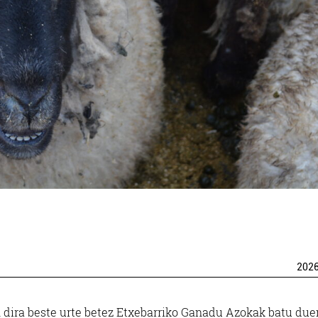
202
n dira beste urte betez Etxebarriko Ganadu Azokak batu due