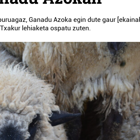
buruagaz, Ganadu Azoka egin dute gaur [ekaina
n Txakur lehiaketa ospatu zuten.