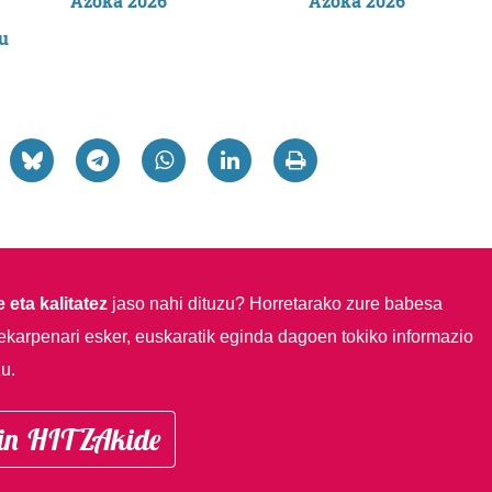
 eta kalitatez
jaso nahi dituzu?
Horretarako zure babesa
ekarpenari esker, euskaratik eginda dagoen tokiko informazio
u.
in HITZAkide