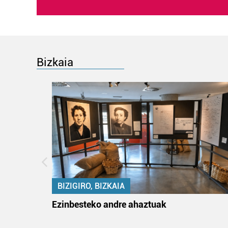
Bizkaia
BIZIGIRO, BIZKAIA
ko itun
Ezinbesteko andre ahaztuak