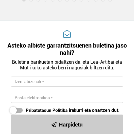
Asteko albiste garrantzitsuenen buletina jaso
nahi?
Buletina barikuetan bidaltzen da, eta Lea-Artibai eta
Mutrikuko asteko berri nagusiak biltzen ditu.
Pribatutasun Politika
irakurri eta onartzen dut.
Harpidetu