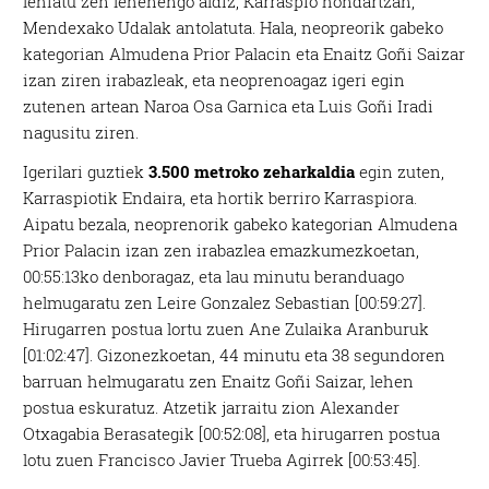
lehiatu zen lehenengo aldiz, Karraspio hondartzan,
Mendexako Udalak antolatuta. Hala, neopreorik gabeko
kategorian Almudena Prior Palacin eta Enaitz Goñi Saizar
izan ziren irabazleak, eta neoprenoagaz igeri egin
zutenen artean Naroa Osa Garnica eta Luis Goñi Iradi
nagusitu ziren.
Igerilari guztiek
3.500 metroko zeharkaldia
egin zuten,
Karraspiotik Endaira, eta hortik berriro Karraspiora.
Aipatu bezala, neoprenorik gabeko kategorian Almudena
Prior Palacin izan zen irabazlea emazkumezkoetan,
00:55:13ko denboragaz, eta lau minutu beranduago
helmugaratu zen Leire Gonzalez Sebastian [00:59:27].
Hirugarren postua lortu zuen Ane Zulaika Aranburuk
[01:02:47]. Gizonezkoetan, 44 minutu eta 38 segundoren
barruan helmugaratu zen Enaitz Goñi Saizar, lehen
postua eskuratuz. Atzetik jarraitu zion Alexander
Otxagabia Berasategik [00:52:08], eta hirugarren postua
lotu zuen Francisco Javier Trueba Agirrek [00:53:45].