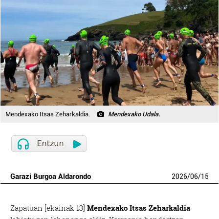
Mendexako Itsas Zeharkaldia.
Mendexako Udala.
Garazi Burgoa Aldarondo
2026
/
06
/
15
Zapatuan [ekainak 13]
Mendexako Itsas Zeharkaldia