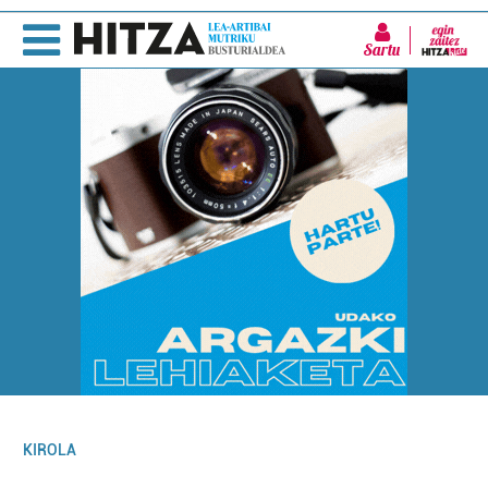
Sartu
KIROLA