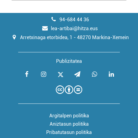
94-684 44 36
lea-artibai@hitza.eus
Arretxinaga etorbidea, 1 - 48270 Markina-Xemein
Publizitatea
Argitalpen politika
Aniztasun politika
Pribatutasun politika