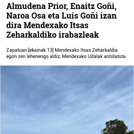
Almudena Prior, Enaitz Goñi,
Naroa Osa eta Luis Goñi izan
dira Mendexako Itsas
Zeharkaldiko irabazleak
Zapatuan [ekainak 13] Mendexako Itsas Zeharkaldia
egon zen lehenengo aldiz, Mendexako Udalak antolatuta.