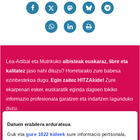
Lea-Artibai eta Mutrikuko
albisteak euskaraz, libre eta
kalitatez
jaso nahi dituzu?
Horretarako zure babesa
ezinbestekoa dugu.
Egin zaitez HITZAkide!
Zure
ekarpenari esker, euskaratik eginda dagoen tokiko
informazio profesionala garatzen eta indartzen lagunduko
duzu.
Datuen erabilera arduratsua
Egin HITZAkide
Guk eta
gure 1022 kideek
sure informacio pertsonala,