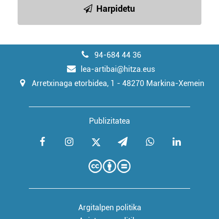
Harpidetu
94-684 44 36
lea-artibai@hitza.eus
Arretxinaga etorbidea, 1 - 48270 Markina-Xemein
Publizitatea
Argitalpen politika