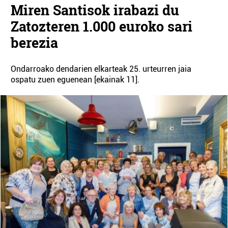
Miren Santisok irabazi du
Zatozteren 1.000 euroko sari
berezia
Ondarroako dendarien elkarteak 25. urteurren jaia
ospatu zuen eguenean [ekainak 11].