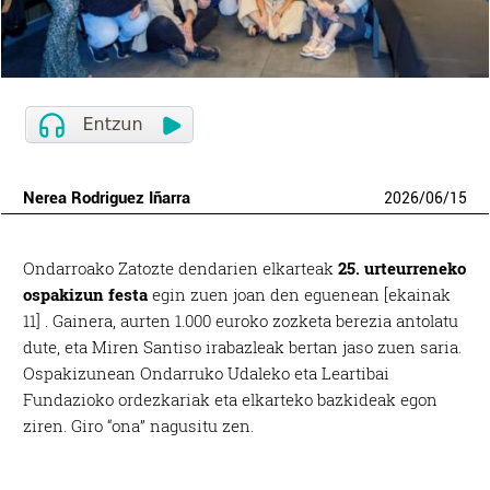
Nerea Rodriguez Iñarra
2026
/
06
/
15
Ondarroako Zatozte dendarien elkarteak
25. urteurreneko
ospakizun festa
egin zuen joan den eguenean [ekainak
11] . Gainera, aurten 1.000 euroko zozketa berezia antolatu
dute, eta Miren Santiso irabazleak bertan jaso zuen saria.
Ospakizunean Ondarruko Udaleko eta Leartibai
Fundazioko ordezkariak eta elkarteko bazkideak egon
ziren. Giro “ona” nagusitu zen.