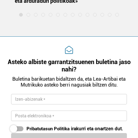
eta arduradun politikoak»
Webgune honek cookie propioak eta hirugarrenen cookie-
fitxategiak erabiltzen ditu. Zure esperientzia eta
zerbitzuak hobetzeko asmoz, cookie teknologiaz
baliatzen gara. Ohar hau onartuz gero, teknologia hori
erabiltzeko baimen esplizitua ematen diguzu.
Gehiago
irakurri
Asteko albiste garrantzitsuenen buletina jaso
nahi?
Buletina barikuetan bidaltzen da, eta Lea-Artibai eta
Mutrikuko asteko berri nagusiak biltzen ditu.
Pribatutasun Politika
irakurri eta onartzen dut.