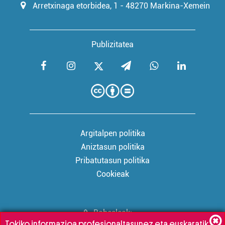
Arretxinaga etorbidea, 1 - 48270 Markina-Xemein
Publizitatea
Argitalpen politika
Aniztasun politika
Pribatutasun politika
Cookieak
Babesleak:
Tokiko informazioa profesionaltasunez eta euskaratik,