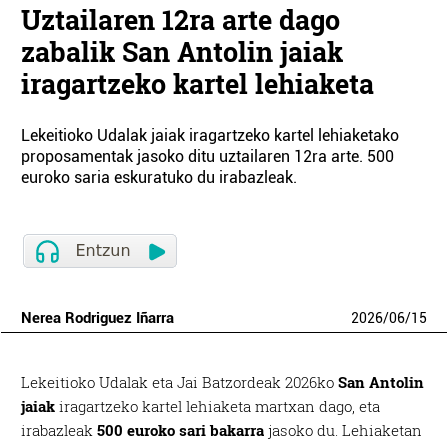
Uztailaren 12ra arte dago
zabalik San Antolin jaiak
iragartzeko kartel lehiaketa
Lekeitioko Udalak jaiak iragartzeko kartel lehiaketako
proposamentak jasoko ditu uztailaren 12ra arte. 500
euroko saria eskuratuko du irabazleak.
Nerea Rodriguez Iñarra
2026
/
06
/
15
Lekeitioko Udalak eta Jai Batzordeak 2026ko
San Antolin
jaiak
iragartzeko kartel lehiaketa martxan dago, eta
irabazleak
500 euroko sari bakarra
jasoko du. Lehiaketan