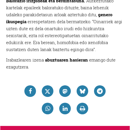
Balorazio irizpideak eta berdintasuna.
Aurkeztutako
kartelak epaileek baloratuko dituzte, baina lehenik
udaleko parakidetasun arloak aztertuko ditu,
genero
ikuspegia
errespetatzen dela bermatzeko. “Oinarriek argi
uzten dute ez dela onartuko irudi edo hizkuntza
sexistarik, ezta rol estereotipatuetan oinarritutako
edukirik ere. Era berean, homofobia edo xenofobia
sustatzen duten lanak baztertu egingo dira”.
Irabazlearen izena
abuztuaren hasieran
emango dute
ezagutzera.