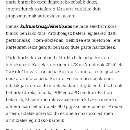
parte hartzeko epea dagoeneko zabalik dago;
interesdunek uztailaren 12ra arte edukiko dute
proposamenak aurkezteko aukera.
Lanak
kulturetxea@lekeitio.eus
helbide elektronikora
bialdu beharko dira. Artxiboagaz batera, egilearen datu
pertsonalak –izen-abizenak, helbidea eta telefonoa– eta
kartelaren leloa gehitu beharko dute parte hartzaileek.
Parte hartzeko, zenbait baldintza bete beharko dute
lehiakideek. Kartelak derrigorrez “San Antolinak 2026” eta
“Lekitto” hitzak jaso beharko ditu. Gainera, testu guztiak
euskaraz idatzi beharko dira. Formatuari dagokionez,
udalak jakinarazi du lanak euskarri digitalen bidez bidali
beharko direla, hau da, PDF edo JPG modura. Ez hori
bakarrik, 21 zentimetroko zabalera eta 20 zentrimetoko
altuera izan behar du eta 300 ppp-ko bereizmena¡. Arauen
artean, udalak adierazi du ez duela onartuko adimen
artifizialez egindako kartelik.