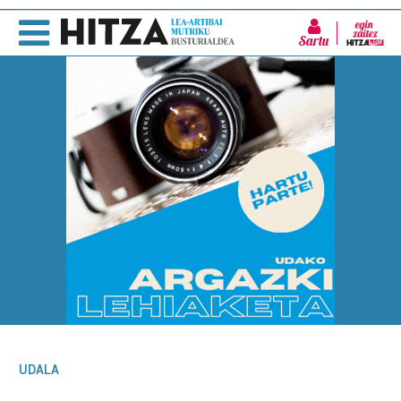
Sartu
UDALA