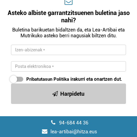
Asteko albiste garrantzitsuenen buletina jaso
nahi?
Buletina barikuetan bidaltzen da, eta Lea-Artibai eta
Mutrikuko asteko berri nagusiak biltzen ditu.
Pribatutasun Politika
irakurri eta onartzen dut.
Harpidetu
94-684 44 36
lea-artibai@hitza.eus