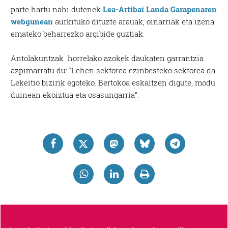
parte hartu nahi dutenek
Lea-Artibai Landa Garapenaren
webgunean
aurkituko dituzte arauak, oinarriak eta izena
emateko beharrezko argibide guztiak.
Antolakuntzak horrelako azokek daukaten garrantzia
azpimarratu du: “Lehen sektorea ezinbesteko sektorea da
Lekeitio bizirik egoteko. Bertokoa eskaitzen digute, modu
duinean ekoiztua eta osasungarria”.