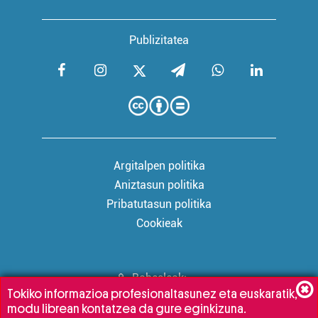
Publizitatea
Argitalpen politika
Aniztasun politika
Pribatutasun politika
Cookieak
Babesleak:
Tokiko informazioa profesionaltasunez eta euskaratik,
modu librean kontatzea da gure eginkizuna.