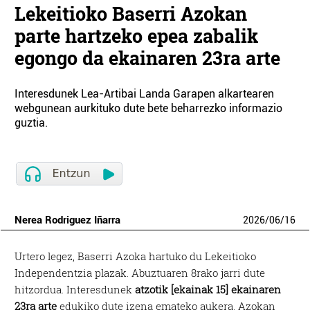
Lekeitioko Baserri Azokan
parte hartzeko epea zabalik
egongo da ekainaren 23ra arte
Interesdunek Lea-Artibai Landa Garapen alkartearen
webgunean aurkituko dute bete beharrezko informazio
guztia.
Nerea Rodriguez Iñarra
2026
/
06
/
16
Urtero legez, Baserri Azoka hartuko du Lekeitioko
Independentzia plazak. Abuztuaren 8rako jarri dute
hitzordua. Interesdunek
atzotik [ekainak 15] ekainaren
23ra arte
edukiko dute izena emateko aukera. Azokan