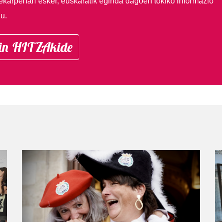
ekarpenari esker, euskaratik eginda dagoen tokiko informazio
u.
in HITZAkide