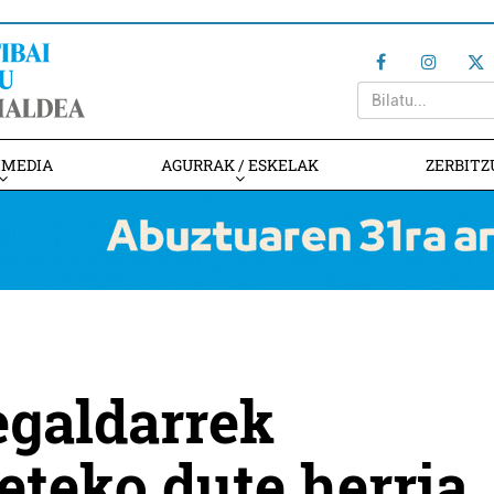
IMEDIA
AGURRAK / ESKELAK
ZERBITZ
egaldarrek
eteko dute herria