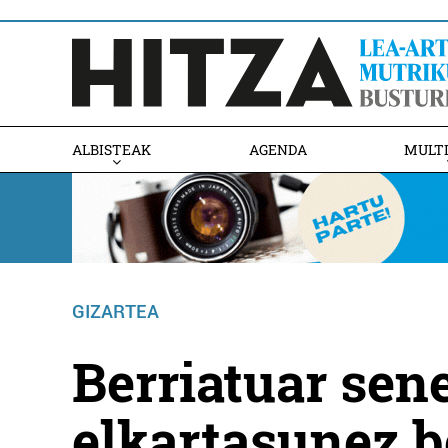
ALBISTEAK
AGENDA
MULT
GIZARTEA
Berriatuar sen
elkartasunez b