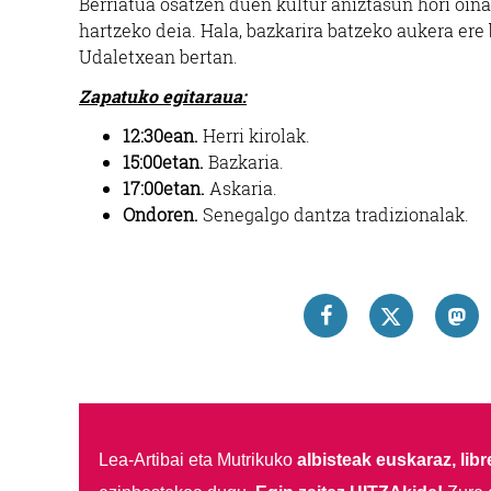
Berriatua osatzen duen kultur aniztasun hori oinarr
hartzeko deia. Hala, bazkarira batzeko aukera ere
Udaletxean bertan.
Zapatuko egitaraua:
12:30ean.
Herri kirolak.
15:00etan.
Bazkaria.
17:00etan.
Askaria.
Ondoren.
Senegalgo dantza tradizionalak.
Lea-Artibai eta Mutrikuko
albisteak euskaraz, libre