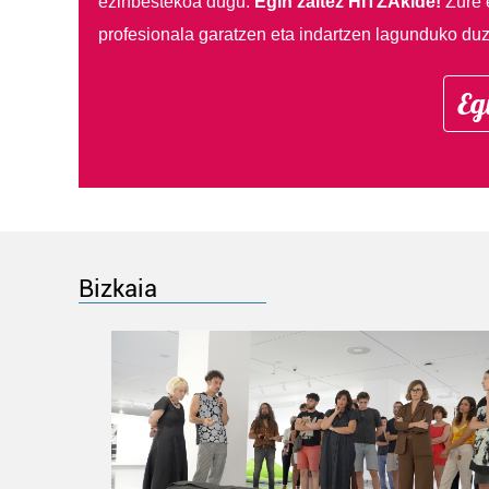
ezinbestekoa dugu.
Egin zaitez HITZAkide!
Zure 
profesionala garatzen eta indartzen lagunduko duz
Eg
Bizkaia