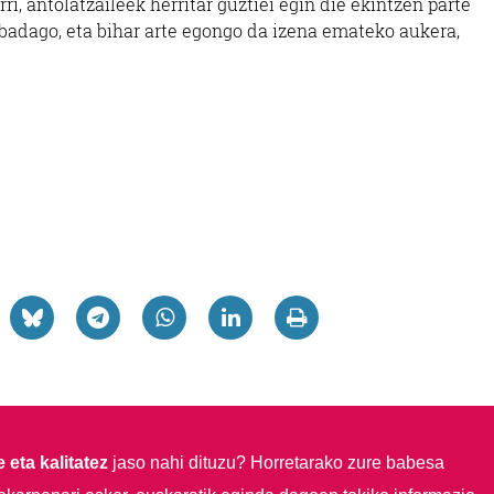
i, antolatzaileek herritar guztiei egin die ekintzen parte
 badago, eta bihar arte egongo da izena emateko aukera,
 eta kalitatez
jaso nahi dituzu?
Horretarako zure babesa