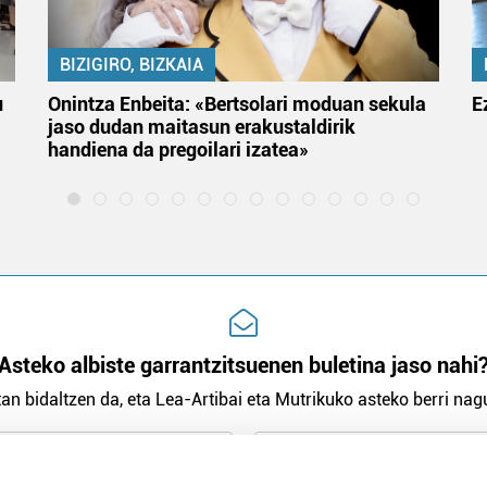
BIZIGIRO, BIZKAIA
u
Onintza Enbeita: «Bertsolari moduan sekula
E
jaso dudan maitasun erakustaldirik
handiena da pregoilari izatea»
Asteko albiste garrantzitsuenen buletina jaso nahi
an bidaltzen da, eta Lea-Artibai eta Mutrikuko asteko berri nagu