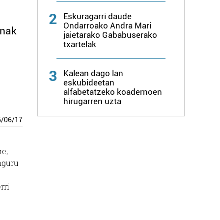
2
Eskuragarri daude
Ondarroako Andra Mari
inak
jaietarako Gababuserako
txartelak
3
Kalean dago lan
eskubideetan
alfabetatzeko koadernoen
hirugarren uzta
6
/
06
/
17
re,
nguru
rri