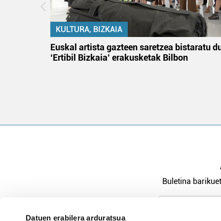
KULTURA, BIZKAIA
na
Euskal artista gazteen saretzea bistaratu d
‘Ertibil Bizkaia’ erakusketak Bilbon
Buletina barikuet
Datuen erabilera arduratsua