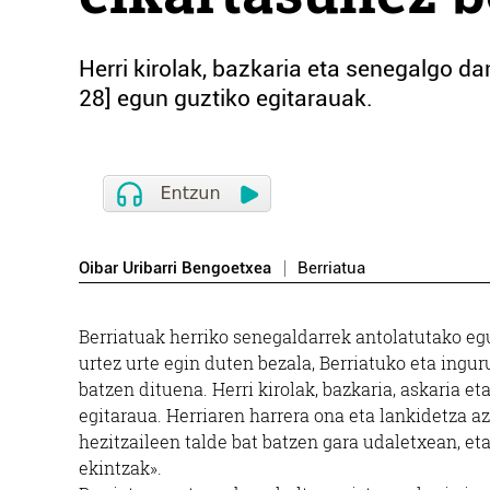
Herri kirolak, bazkaria eta senegalgo d
28] egun guztiko egitarauak.
Oibar Uribarri Bengoetxea
Berriatua
Berriatuak herriko senegaldarrek antolatutako egu
urtez urte egin duten bezala, Berriatuko eta ingu
batzen dituena. Herri kirolak, bazkaria, askaria 
egitaraua. Herriaren harrera ona eta lankidetza az
hezitzaileen talde bat batzen gara udaletxean, e
ekintzak».