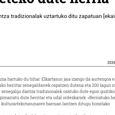
antza tradizionalak uztartuko ditu zapatuan [eka
202
na hartuko du bihar. Elkartasun jaia izango da aurtengoa e
ruko herritar senegaldarrek ospatzen dutena eta 200 lagun i
eta senegalgo dantza tradizionalek osatuko dute egun guztiko
pimarratu dute herritar eta udal ordezkariek: «Berriatuko he
ta kulturartekotasunaren barruan lantzen ditugu honelako