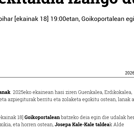
bihar [ekainak 18] 19:00etan, Goikoportalean eg
202
lanak
. 2025eko ekainean hasi ziren Guenkalea, Erdikokalea,
eta azpiegiturak berritu eta zolaketa egokitu ostean, lanak
ekainak 18]
Goikoportalean
batzeko deia egin die udalak her
xikia, eta horren ostean,
Josepa Kale-Kale taldea
k Alde