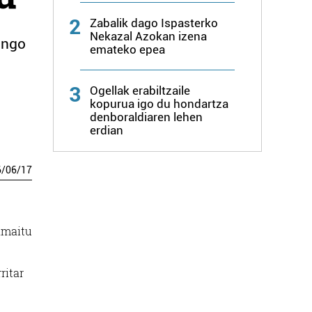
2
Zabalik dago Ispasterko
Nekazal Azokan izena
ingo
emateko epea
3
Ogellak erabiltzaile
kopurua igo du hondartza
denboraldiaren lehen
erdian
6
/
06
/
17
 amaitu
ritar