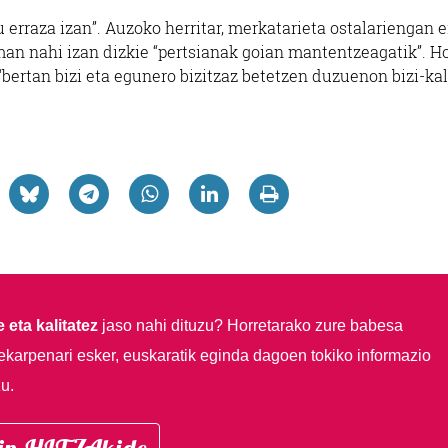
u erraza izan”. Auzoko herritar, merkatarieta ostalariengan 
eman nahi izan dizkie “pertsianak goian mantentzeagatik”. H
“bertan bizi eta egunero bizitzaz betetzen duzuenon bizi-kal
 eta kalitatez
jaso nahi dituzu?
Horretarako zure babesa
ekarpenari esker, euskaratik eginda dagoen tokiko informazio
u.