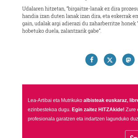
Udalaren hitzetan, “birgaitze-lanak ez dira prozes
handia izan duten lanak izan dira, eta eskerrak 
gain, udalak argi adierazi du zaharberritze honek 
hobetuko duela, zalantzarik gabe”.
Lea-Artibai eta Mutrikuko
albisteak euskaraz, libre
ezinbestekoa dugu.
Egin zaitez HITZAkide!
Zure 
profesionala garatzen eta indartzen lagunduko duz