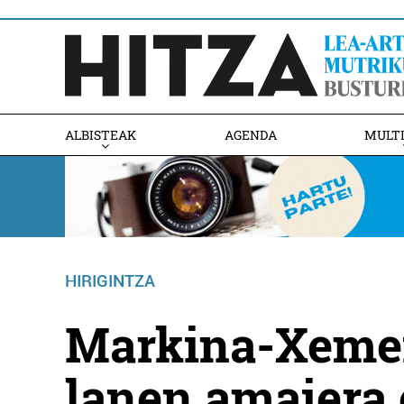
ALBISTEAK
AGENDA
MULT
HIRIGINTZA
Markina-Xemei
lanen amaiera 