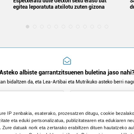
Espetxeratu dute Getxon sexu eraso bat
S
egitea leporatuta atxilotu zuten gizona
d
Asteko albiste garrantzitsuenen buletina jaso nahi
an bidaltzen da, eta Lea-Artibai eta Mutrikuko asteko berri nagu
n Politika
irakurri eta onartzen dut.
ure IP zenbakia, esaterako, prozesatzen ditugu, cookie bezalako
H
itate eta eduki pertsonalizatua, publizitatearen eta edukiaren ne
. Zure datuak nork eta zertarako erabiltzen dituen hautatzeko a