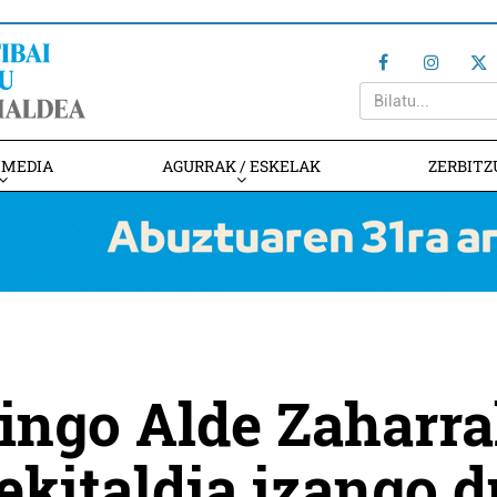
IMEDIA
AGURRAK / ESKELAK
ZERBITZ
ngo Alde Zaharr
ekitaldia izango d