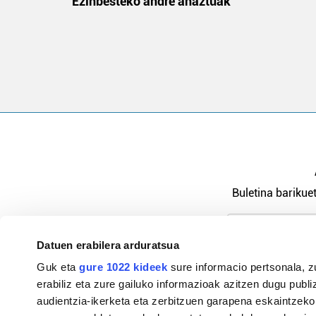
na
Ezinbesteko andre ahaztuak
Buletina barikuet
Datuen erabilera arduratsua
Pribatutasu
Guk eta
gure 1022 kideek
sure informacio pertsonala, z
erabiliz eta zure gailuko informazioak azitzen dugu publiz
audientzia-ikerketa eta zerbitzuen garapena eskaintzeko