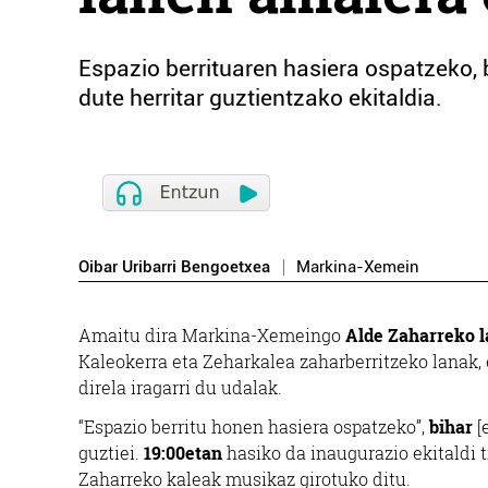
Espazio berrituaren hasiera ospatzeko, 
dute herritar guztientzako ekitaldia.
Oibar Uribarri Bengoetxea
Markina-Xemein
Amaitu dira Markina-Xemeingo
Alde Zaharreko 
Kaleokerra eta Zeharkalea zaharberritzeko lanak, 
direla iragarri du udalak.
“Espazio berritu honen hasiera ospatzeko”,
bihar
[
guztiei.
19:00etan
hasiko da inaugurazio ekitaldi t
Zaharreko kaleak musikaz girotuko ditu.