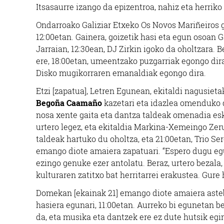
Itsasaurre izango da epizentroa, nahiz eta herriko 
Ondarroako Galiziar Etxeko Os Novos Mariñeiros g
12:00etan. Gainera, goizetik hasi eta egun osoan
Jarraian, 12:30ean, DJ Zirkin igoko da oholtzara.
ere, 18:00etan, umeentzako puzgarriak egongo dir
Disko mugikorraren emanaldiak egongo dira.
Etzi [zapatua], Letren Egunean, ekitaldi nagusiet
Begoña Caamaño
kazetari eta idazlea omenduko d
nosa xente gaita eta dantza taldeak omenadia eska
urtero legez, eta ekitaldia Markina-Xemeingo Zer
taldeak hartuko du oholtza, eta 21:00etan, Trio 
emango diote amaiera zapatuari. “Espero dugu egur
ezingo genuke ezer antolatu. Beraz, urtero bezala
kulturaren zatitxo bat herritarrei erakustea. Gure 
Domekan [ekainak 21] emango diote amaiera aste
hasiera egunari, 11:00etan. Aurreko bi egunetan 
da, eta musika eta dantzek ere ez dute hutsik egi