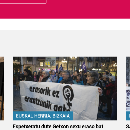
EUSKAL HERRIA, BIZKAIA
Espetxeratu dute Getxon sexu eraso bat
S