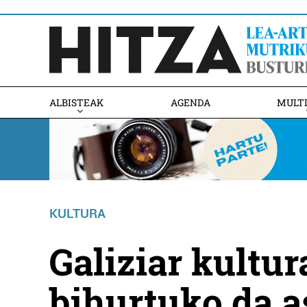
ALBISTEAK
AGENDA
MULT
KULTURA
Galiziar kultur
bihurtuko da 