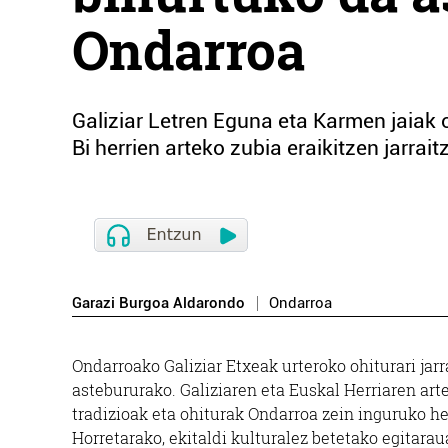
Ondarroa
Galiziar Letren Eguna eta Karmen jaiak 
Bi herrien arteko zubia eraikitzen jarrai
Garazi Burgoa Aldarondo
Ondarroa
Ondarroako Galiziar Etxeak urteroko ohiturari jar
astebururako. Galiziaren eta Euskal Herriaren artek
tradizioak eta ohiturak Ondarroa zein inguruko herr
Horretarako, ekitaldi kulturalez betetako egitarau