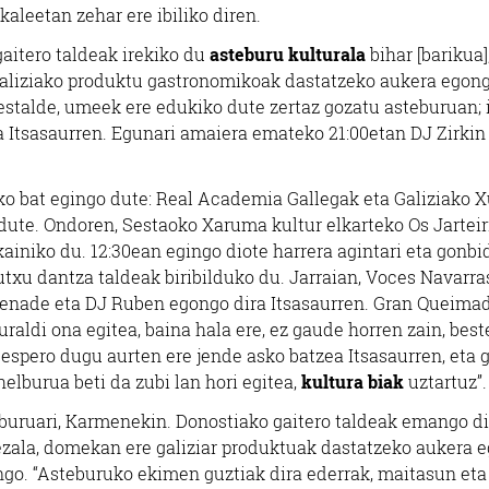
kaleetan zehar ere ibiliko diren.
aitero taldeak irekiko du
asteburu kulturala
bihar [barikua]
 Galiziako produktu gastronomikoak dastatzeko aukera egong
 Bestalde, umeek ere edukiko dute zertaz gozatu asteburuan; 
a Itsasaurren. Egunari amaiera emateko 21:00etan DJ Zirkin
ako bat egingo dute: Real Academia Gallegak eta Galiziako 
ute. Ondoren, Sestaoko Xaruma kultur elkarteko Os Jarteir
iniko du. 12:30ean egingo diote harrera agintari eta gonbi
utxu dantza taldeak biribilduko du. Jarraian, Voces Navarra
Serenade eta DJ Ruben egongo dira Itsasaurren. Gran Queima
aldi ona egitea, baina hala ere, ez gaude horren zain, best
, espero dugu aurten ere jende asko batzea Itsasaurren, eta 
helburua beti da zubi lan hori egitea,
kultura biak
uztartuz”
buruari, Karmenekin. Donostiako gaitero taldeak emango d
bezala, domekan ere galiziar produktuak dastatzeko aukera 
ngo. “Asteburuko ekimen guztiak dira ederrak, maitasun eta