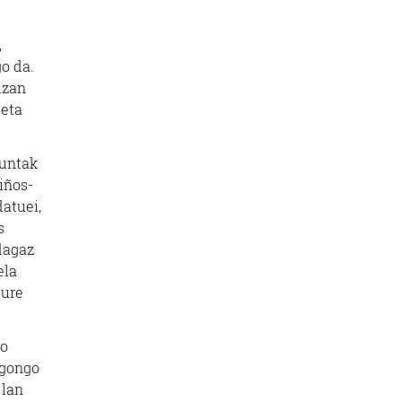
,
o da.
izan
 eta
Xuntak
iños-
datuei,
s
dagaz
ela
gure
.
io
egongo
 lan