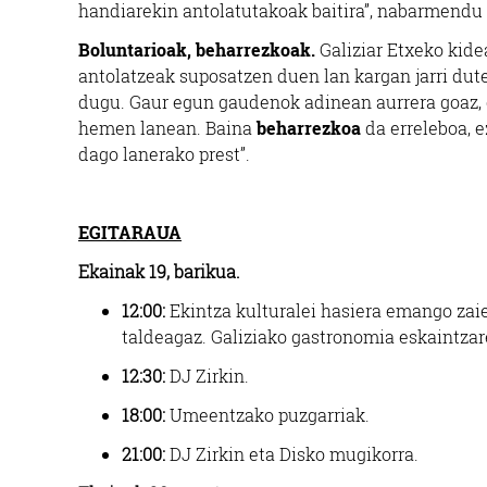
handiarekin antolatutakoak baitira”, nabarmendu 
Boluntarioak, beharrezkoak.
Galiziar Etxeko kide
antolatzeak suposatzen duen lan kargan jarri dute
dugu. Gaur egun gaudenok adinean aurrera goaz, e
hemen lanean. Baina
beharrezkoa
da erreleboa, e
dago lanerako prest”.
EGITARAUA
Ekainak 19, barikua.
1
2
:00:
Ekintza kulturalei hasiera emango zai
taldeagaz. Galiziako gastronomia eskaintzar
12
:30:
DJ Zirkin.
18:00:
Umeentzako puzgarriak.
21:00:
DJ Zirkin eta Disko mugikorra.