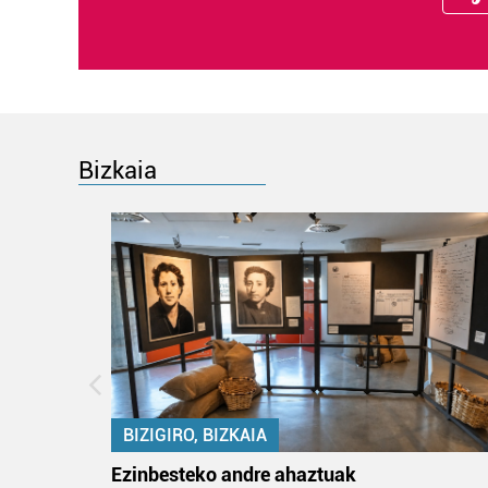
Bizkaia
BIZIGIRO, BIZKAIA
na
Ezinbesteko andre ahaztuak