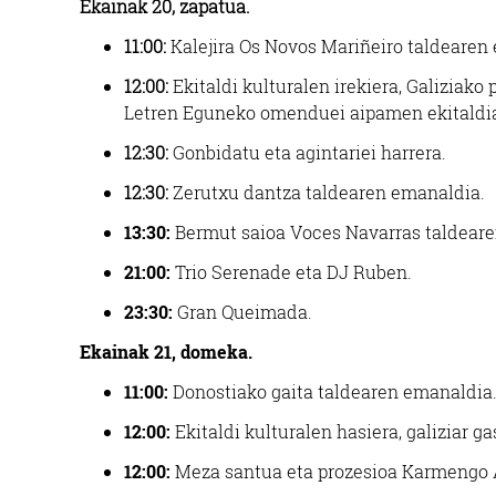
Ekainak 20, zapatua.
11:00:
Kalejira Os Novos Mariñeiro taldearen 
12:00:
Ekitaldi kulturalen irekiera, Galiziak
Letren Eguneko omenduei aipamen ekitaldi
12:30:
Gonbidatu eta agintariei harrera.
12:30:
Zerutxu dantza taldearen emanaldia.
13:30
:
Bermut saioa Voces Navarras taldeare
21:00
:
Trio Serenade eta DJ Ruben.
23:30
:
Gran Queimada.
Ekainak 21
,
domeka.
11:00
:
Donostiako gaita taldearen emanaldia
12:00
:
Ekitaldi kulturalen hasiera, galiziar
12:00
:
Meza santua eta prozesioa Karmengo 