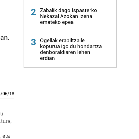
2
Zabalik dago Ispasterko
Nekazal Azokan izena
emateko epea
oan.
3
Ogellak erabiltzaile
kopurua igo du hondartza
denboraldiaren lehen
erdian
6
/
06
/
18
tu
ltura,
, eta