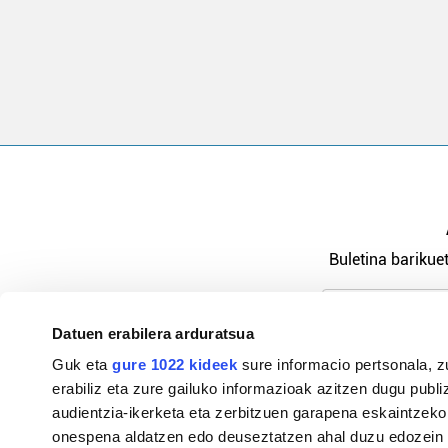
Buletina barikuet
Datuen erabilera arduratsua
Pribatutasu
Guk eta
gure 1022 kideek
sure informacio pertsonala, z
erabiliz eta zure gailuko informazioak azitzen dugu publiz
audientzia-ikerketa eta zerbitzuen garapena eskaintzeko
onespena aldatzen edo deuseztatzen ahal duzu edozein m