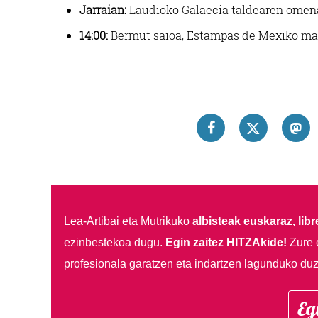
Jarraian:
Laudioko Galaecia taldearen omena
14:00:
Bermut saioa, Estampas de Mexiko mar
Lea-Artibai eta Mutrikuko
albisteak euskaraz, libre
ezinbestekoa dugu.
Egin zaitez HITZAkide!
Zure 
profesionala garatzen eta indartzen lagunduko duz
Eg