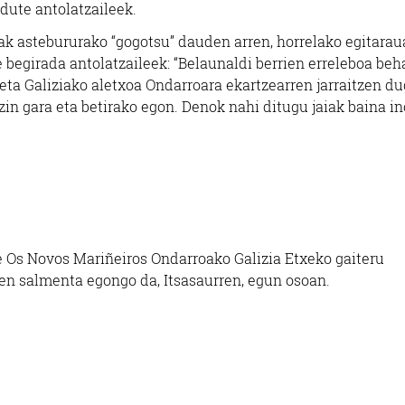
dute antolatzaileek.
ak astebururako “gogotsu” dauden arren, horrelako egitarau
 begirada antolatzaileek: “Belaunaldi berrien erreleboa beh
ta Galiziako aletxoa Ondarroara ekartzearren jarraitzen d
zin gara eta betirako egon. Denok nahi ditugu jaiak baina in
e Os Novos Mariñeiros Ondarroako Galizia Etxeko gaiteru
en salmenta egongo da, Itsasaurren, egun osoan.