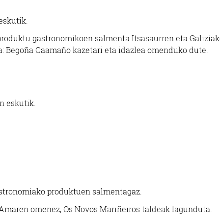
eskutik.
o produktu gastronomikoen salmenta Itsasaurren eta Galizia
a: Begoña Caamaño kazetari eta idazlea omenduko dute.
n eskutik.
.
 gastronomiako produktuen salmentagaz.
Amaren omenez, Os Novos Mariñeiros taldeak lagunduta.