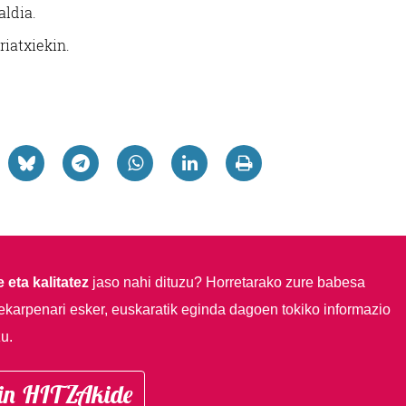
ldia.
iatxiekin.
 eta kalitatez
jaso nahi dituzu?
Horretarako zure babesa
ekarpenari esker, euskaratik eginda dagoen tokiko informazio
u.
in HITZAkide