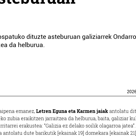
ospatuko dituzte asteburuan galiziarrek Ondarr
tzea da helburua.
202
raipena emanez,
Letren Eguna eta Karmen jaiak
antolatu di
o zubia eraikitzen jarraitzea da helburua, baita, galiziar ku
itarrei erakustea: “Galizia ez delako soilik olagarroa jatea”.
a antolatu dute barikutik [ekainak 19] domekara [ekainak 21]