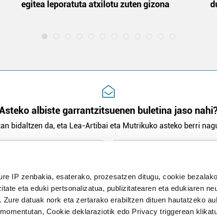
egitea leporatuta atxilotu zuten gizona
d
Asteko albiste garrantzitsuenen buletina jaso nahi
an bidaltzen da, eta Lea-Artibai eta Mutrikuko asteko berri nagu
n Politika
irakurri eta onartzen dut.
ure IP zenbakia, esaterako, prozesatzen ditugu, cookie bezalako
H
itate eta eduki pertsonalizatua, publizitatearen eta edukiaren ne
. Zure datuak nork eta zertarako erabiltzen dituen hautatzeko a
omentutan, Cookie deklaraziotik edo Privacy triggerean klikat