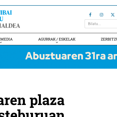
IMEDIA
AGURRAK / ESKELAK
ZERBITZ
aren plaza
asteburuan