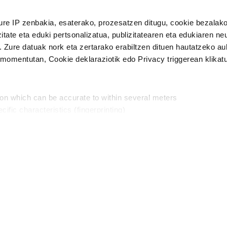
n Politika
irakurri eta onartzen dut.
ure IP zenbakia, esaterako, prozesatzen ditugu, cookie bezalako
H
itate eta eduki pertsonalizatua, publizitatearen eta edukiaren ne
. Zure datuak nork eta zertarako erabiltzen dituen hautatzeko a
omentutan, Cookie deklaraziotik edo Privacy triggerean klikat
Publizitatea
ion which can be accurate to within several meters
in
cific characteristics (fingerprinting)
d and set your preferences in the
details section
.
aratik, modu librean kontatzea da gure eginkizuna. Horret
intzoena da HITZAkide egitea.
n ditugu, zure IP zenbakia, besteak beste, teknologia erabiliz,
Babesleak:
, iragarkiak eta edukia neurtzeko, jendeari buruzko informazioa b
abiltzen dituen hauta dezakezu.
interes komertzial legitimoetan babesten dira. Ikusi gure bazki
ta horren aurka nola egin dezakezun ikusteko.