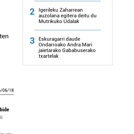
2
Igerileku Zaharrean
auzolana egitera deitu du
Mutrikuko Udalak
rten
3
Eskuragarri daude
Ondarroako Andra Mari
jaietarako Gababuserako
txartelak
6
/
06
/
18
bide
tu