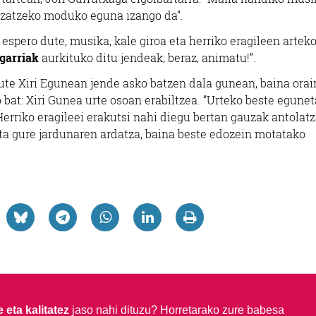
gozatzeko moduko eguna izango da”.
espero dute, musika, kale giroa eta herriko eragileen artek
garriak
aurkituko ditu jendeak; beraz, animatu!”.
te Xiri Egunean jende asko batzen dala gunean, baina orai
 bat: Xiri Gunea urte osoan erabiltzea. “Urteko beste egune
erriko eragileei erakutsi nahi diegu bertan gauzak antolat
ta gure jardunaren ardatza, baina beste edozein motatako
 eta kalitatez
jaso nahi dituzu?
Horretarako zure babesa