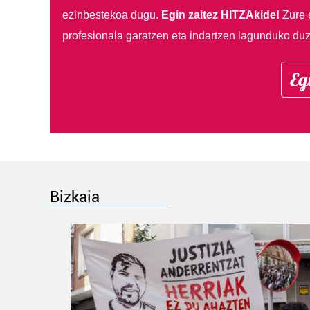
ezinbestekoa dugu.
Egin zaitez HITZAkide!
Zure 
profesionala garatzen eta indartzen lagunduko duz
Eg
Bizkaia