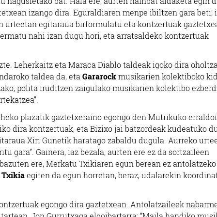
 nagusietako bat. Hala ere, aurten hainbat aldaketa egin d
tetxean izango dira. Eguraldiaren menpe ibiltzen gara beti; 
en urteetan egitaraua birformulatu eta kontzertuak gaztetxe
bermatu nahi izan dugu hori, eta arratsaldeko kontzertuak
zte. Leherkaitz eta Maraca Diablo taldeak igoko dira oholtza
ndaroko taldea da, eta
Gararock
musikarien kolektiboko ki
zako, polita iruditzen zaigulako musikarien kolektibo ezber
rtekatzea”.
eheko plazatik gaztetxeraino egongo den Mutrikuko erraldo
siko dira kontzertuak, eta Bizixo jai batzordeak kudeatuko d
gitaraua Xiri Gunetik haratago zabaldu dugula. Aurreko urte
itu gara”. Gainera, iaz bezala, aurten ere ez da sortzaileen
bazuten ere, Merkatu Txikiaren egun berean ez antolatzeko
 Txikia
egiten da egun horretan, beraz, udalarekin koordina
ontzertuak egongo dira gaztetxean. Antolatzaileek nabar
 tartean, Jon Gurrutxaga elgoibartarra: “Maila handiko musi