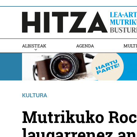
ALBISTEAK
AGENDA
MULT
KULTURA
Mutrikuko Roc
laugarrenez an