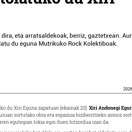
ira, eta arratsaldekoak, berriz, gaztetxean. Au
tolatu du eguna Mutrikuko Rock Kolektiboak.
202
ko du Xiri Eguna zapatuan [ekainak 20].
Xiri Andonegi Egur
uruan sortutako obra eta espazioa biziberritzeko asmoz sor
arren egutegian tokia egin duen hitzordua izan da.