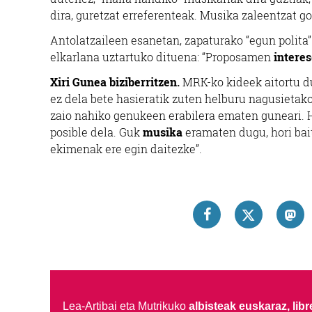
dira, guretzat erreferenteak. Musika zaleentzat 
Antolatzaileen esanetan, zapaturako “egun polita” 
elkarlana uztartuko dituena: “Proposamen
interes
Xiri Gunea biziberritzen.
MRK-ko kideek aitortu du
ez dela bete hasieratik zuten helburu nagusietako
zaio nahiko genukeen erabilera ematen guneari. H
posible dela. Guk
musika
eramaten dugu, hori bai
ekimenak ere egin daitezke”.
Lea-Artibai eta Mutrikuko
albisteak euskaraz, libre