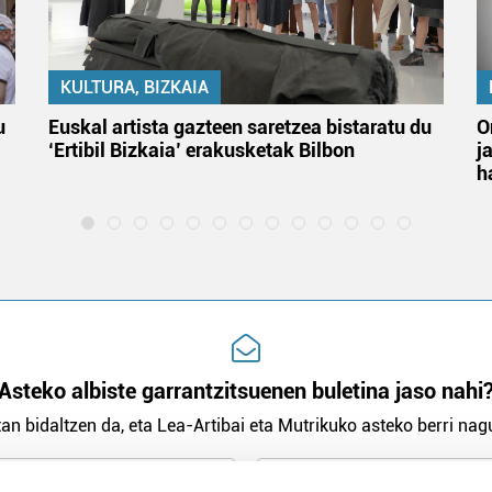
KULTURA, BIZKAIA
u
Euskal artista gazteen saretzea bistaratu du
O
‘Ertibil Bizkaia’ erakusketak Bilbon
j
h
Asteko albiste garrantzitsuenen buletina jaso nahi
an bidaltzen da, eta Lea-Artibai eta Mutrikuko asteko berri nagu