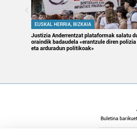
EUSKAL HERRIA, BIZKAIA
an
Justizia Anderrentzat plataformak salatu d
oraindik badaudela «erantzule diren polizia
eta arduradun politikoak»
Buletina barikuet