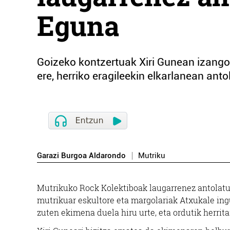
Eguna
Goizeko kontzertuak Xiri Gunean izango d
ere, herriko eragileekin elkarlanean an
Garazi Burgoa Aldarondo
Mutriku
Mutrikuko Rock Kolektiboak laugarrenez antolatu
mutrikuar eskultore eta margolariak Atxukale ing
zuten ekimena duela hiru urte, eta ordutik herrit