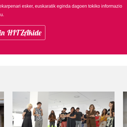
ekarpenari esker, euskaratik eginda dagoen tokiko informazio
u.
in HITZAkide