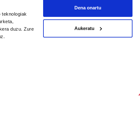
Dena onartu
 teknologiak
arpidetu
urketa,
Aukeratu
ukera duzu. Zure
uz.
Argitalpen politika
Aniztasun politika
Pribatutasun politika
Cookieak
arako zure ekarpena
 cookieak
iltzeko eta
deen zerrenda,