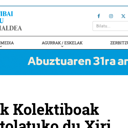
IMEDIA
AGURRAK / ESKELAK
ZERBITZ
k Kolektiboak
tolatuko du Xiri