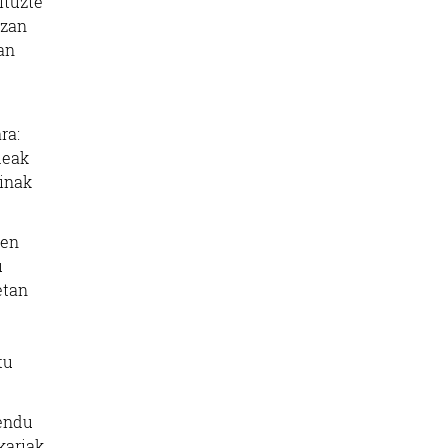
ituzte
izan
an
ra:
deak
dinak
ien
u
etan
tu
mendu
kariak