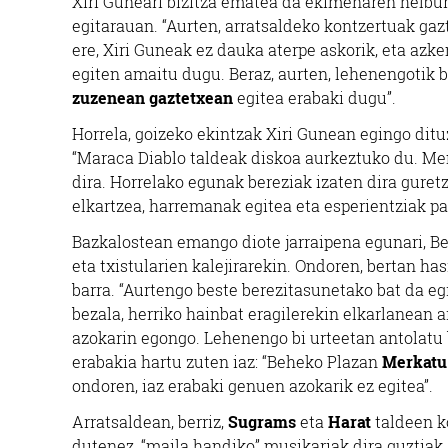
Xiri Guneari bizitza ematea da ekimenaren helburu
egitarauan. “Aurten, arratsaldeko kontzertuak gaz
ere, Xiri Guneak ez dauka aterpe askorik, eta azk
egiten amaitu dugu. Beraz, aurten, lehenengotik 
zuzenean gaztetxean
egitea erabaki dugu”.
Horrela, goizeko ekintzak Xiri Gunean egingo ditu
“Maraca Diablo taldeak diskoa aurkeztuko du. Me
dira. Horrelako egunak bereziak izaten dira guret
elkartzea, harremanak egitea eta esperientziak pa
Bazkalostean emango diote jarraipena egunari, B
eta txistularien kalejirarekin. Ondoren, bertan ha
barra. “Aurtengo beste berezitasunetako bat da e
bezala, herriko hainbat eragilerekin elkarlanean ar
azokarin egongo. Lehenengo bi urteetan antolatu 
erabakia hartu zuten iaz: “Beheko Plazan
Merkatu
ondoren, iaz erabaki genuen azokarik ez egitea”.
Arratsaldean, berriz,
Sugrams
eta
Harat
taldeen k
dutenez, “maila handiko” musikariak dira guztiak,