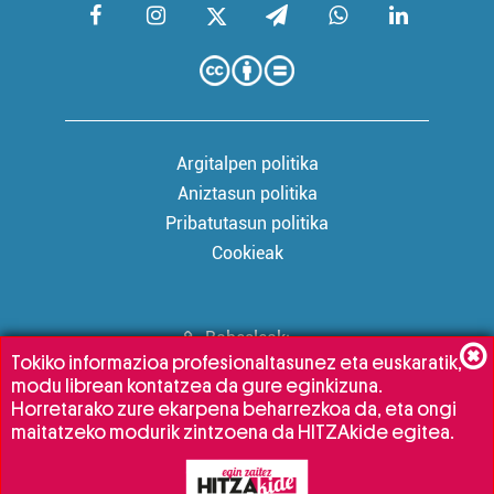
Argitalpen politika
Aniztasun politika
Pribatutasun politika
Cookieak
Babesleak:
Tokiko informazioa profesionaltasunez eta euskaratik,
modu librean kontatzea da gure eginkizuna.
Horretarako zure ekarpena beharrezkoa da, eta ongi
maitatzeko modurik zintzoena da HITZAkide egitea.