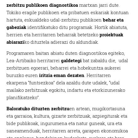
zerbitzu publikoen diagnostikoa
martxan jarri dute.
Tokiko eragile publikoen eta pribatuen eskariak kontuan
hartuta, eskualdeko udal-zerbitzu publikoen
behar eta
gabeziak
identifikatuko ditu programak. Hortik abiatuta,
herrien eta herritarren beharrak betetzeko
proiektuak
abiarazi
ko dituztela adierazi du aldundiak.
Programaren baitan abiatu duten diagnostikoa egiteko,
Lea-Artibaiko herritarrei
galdetegi
bat zabaldu die, udal
zerbitzuen egoerari, beharrei eta hobekuntza aukerei
buruzko euren
iritzia eman dezaten
. Herritarren
ekarpena “funtsezkoa” dela azaldu dute udalek, “udal
mailako zerbitzuak egokitu, indartu eta etorkizunerako
planifikatzeko”.
Baloratuko dituzten zerbitzu
en artean, mugikortasuna
eta garraioa, kultura, gizarte zerbitzuak, azpiegiturak eta
bide publikoak, ingurumena eta natur guneak, ura eta
saneamenduak, herritarren arreta, garapen ekonomikoa