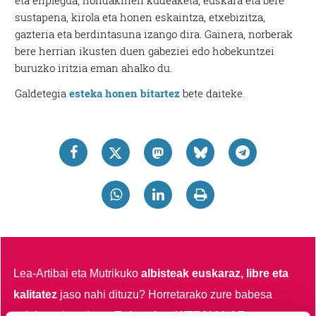
eta enplegua, hondakinen kudeaketa, euskara eta bere
sustapena, kirola eta honen eskaintza, etxebizitza,
gazteria eta berdintasuna izango dira. Gainera, norberak
bere herrian ikusten duen gabeziei edo hobekuntzei
buruzko iritzia eman ahalko du.
Galdetegia
esteka honen bitartez
bete daiteke.
Lea-Artibai eta Mutrikuko
albisteak euskaraz, libre eta
kalitatez
jaso nahi dituzu?
Horretarako zure babesa
ezinbestekoa dugu.
Egin zaitez HITZAkide!
Zure