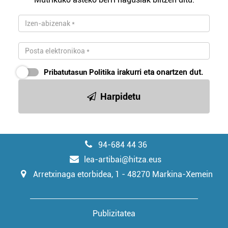
Pribatutasun Politika
irakurri eta onartzen dut.
Harpidetu
94-684 44 36
lea-artibai@hitza.eus
Arretxinaga etorbidea, 1 - 48270 Markina-Xemein
Publizitatea