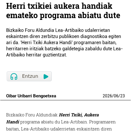
Herri txikiei aukera handiak
emateko programa abiatu dute
Bizkaiko Foru Aldundia Lea-Artibaiko udalerrietan
eskaintzen diren zerbitzu publikoen diagnostikoa egiten
ari da. 'Herri Txiki Aukera Handi' programaren baitan,
herritarren iritziak batzeko galdetegia zabaldu dute Lea-
Artibaiko herritar guztientzat.
Oibar Uribarri Bengoetxea
2026
/
06
/
23
Bizkaiko Foru Aldundiak
Herri Txiki, Aukera
Handi
programa abiatu du Lea-Artibain. Programaren
baitan, Lea-Artibaiko udalerrietan eskaintzen diren