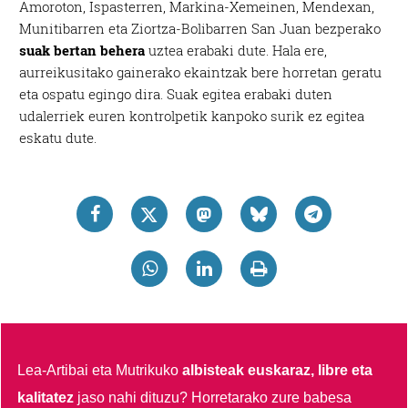
Amoroton, Ispasterren, Markina-Xemeinen, Mendexan,
Munitibarren eta Ziortza-Bolibarren San Juan bezperako
suak bertan behera
uztea erabaki dute. Hala ere,
aurreikusitako gainerako ekaintzak bere horretan geratu
eta ospatu egingo dira. Suak egitea erabaki duten
udalerriek euren kontrolpetik kanpoko surik ez egitea
eskatu dute.
Lea-Artibai eta Mutrikuko
albisteak euskaraz, libre eta
kalitatez
jaso nahi dituzu?
Horretarako zure babesa