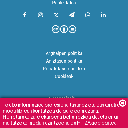
Publizitatea
Argitalpen politika
Aniztasun politika
Pribatutasun politika
Cookieak
Babesleak:
Tokiko informazioa profesionaltasunez eta euskaratik,
modu librean kontatzea da gure eginkizuna.
Horretarako zure ekarpena beharrezkoa da, eta ongi
maitatzeko modurik zintzoena da HITZAkide egitea.