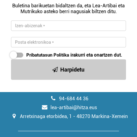
erabiltzeko baimen esplizitua ematen diguzu.
Gehiago
Buletina barikuetan bidaltzen da, eta Lea-Artibai eta
irakurri
Mutrikuko asteko berri nagusiak biltzen ditu.
Pribatutasun Politika
irakurri eta onartzen dut.
Harpidetu
94-684 44 36
lea-artibai@hitza.eus
Arretxinaga etorbidea, 1 - 48270 Markina-Xemein