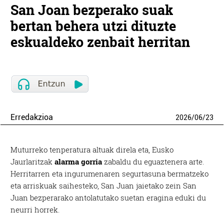
San Joan bezperako suak
bertan behera utzi dituzte
eskualdeko zenbait herritan
Erredakzioa
2026
/
06
/
23
Muturreko tenperatura altuak direla eta, Eusko
Jaurlaritzak
alarma gorria
zabaldu du eguaztenera arte.
Herritarren eta ingurumenaren segurtasuna bermatzeko
eta arriskuak saihesteko, San Juan jaietako zein San
Juan bezperarako antolatutako suetan eragina eduki du
neurri horrek.