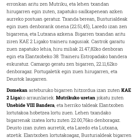
erronkan aritu zen Mutriku, eta lehen txandan
hirugarren egin zuten, zapatuko sailkapenean azken
aurreko postuan geratuz. Txanda berean, Busturialdeak
egin zuen denborarik onena (22.51,45), Laredo izan zen
bigarrena, eta Lutxana azkena. Bigarren txandan aritu
ziren KAE 2 Ligako traineru nagusiak. Castrok garaitu
zuen zapatuko lehia, hiru miliak 21.47,82ko denboran
egin eta Elantxobeko 38. Traineru Estropadako bandera
eskuratuz. Camargo geratu zen bigarren, 22.11,62ko
denboragaz. Portugaletik egin zuen hirugarren, eta
Deustok laugarren.
Domekan
asteburuko bigarren hitzordua izan zuten
KAE
2 Liga
ko arraunlariek.
Mutrikuko uretan
jokatu zuten
Unebide VIII Bandera
, eta herriko taldeak Elantxoben
lortutakoa hobetzea lortu zuen. Lehen txandako
bigarrenak izatea lortu zuten 22.00,76ko denboragaz.
Deusto izan zuten aurretik, eta Laredo eta Lutxana,
atzetik. Elantxoben lortutakoagaz, Busturialdeak bigarren