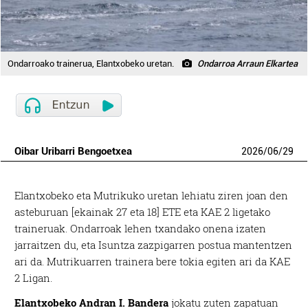
Ondarroako trainerua, Elantxobeko uretan.
Ondarroa Arraun Elkartea
Oibar Uribarri Bengoetxea
2026
/
06
/
29
Elantxobeko eta Mutrikuko uretan lehiatu ziren joan den
asteburuan [ekainak 27 eta 18] ETE eta KAE 2 ligetako
traineruak. Ondarroak lehen txandako onena izaten
jarraitzen du, eta Isuntza zazpigarren postua mantentzen
ari da. Mutrikuarren trainera bere tokia egiten ari da KAE
2 Ligan.
Elantxobeko Andran I. Bandera
jokatu zuten zapatuan