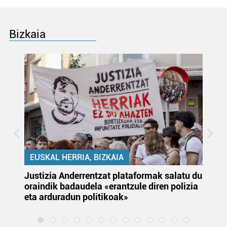
Bizkaia
EUSKAL HERRIA, BIZKAIA
Justizia Anderrentzat plataformak salatu du
Eu
oraindik badaudela «erantzule diren polizia
‘E
eta arduradun politikoak»