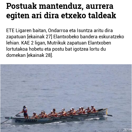
Postuak mantenduz, aurrera
egiten ari dira etxeko taldeak
ETE Ligaren baitan, Ondarroa eta Isuntza aritu dira
zapatuan [ekainak 27] Elantxobeko bandera eskuratzeko
lehian. KAE 2 ligan, Mutrikuk zapatuan Elantxoben
lortutakoa hobetu eta postu bat igotzea lortu du
domekan [ekainak 28].