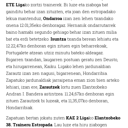
ETE Liga
ko zortzi trainerek. Bi luze eta ziaboga bat
gainditu behar izan zituzten, eta joan den estropadako
lekua mantenduz,
Ondarroa
izan zen lehen txandako
onena 12.01,35eko denboragaz. Hernanik ondarrutarrek
baino hamabi segundo gehiago behar izan zituen milia
bat eta erdi betetzeko.
Isuntza
txanda berean lehiatu eta
12.22,47ko denboran egin zituen egin beharrekoak,
Portugalete atzean utziz minutu bateko aldeagaz.
Bigarren txandan, laugarren postuan geratu zen Deusto,
eta hirugarrenean, Kaiku. Ligako lehen jardunaldian
Zarautz izan zen nagusi, bigarrenean, Hondarribia.
Zapatuko jardunaldiak jarraipena eman zion bien arteko
lehiari, izan ere,
Zarautzek
lortu zuen Elantxobeko
Andran I. Bandera astintzea. 11.24,67ko denboran egin
zituen Zarautzek bi luzeak, eta 11,35,07ko denboran,
Hondarribiak.
Zapatuan bertan jokatu zuten
KAE 2
Liga
ko
Elantxobeko
38. Traineru Estropada
. Lau luze eta hiru ziabogen