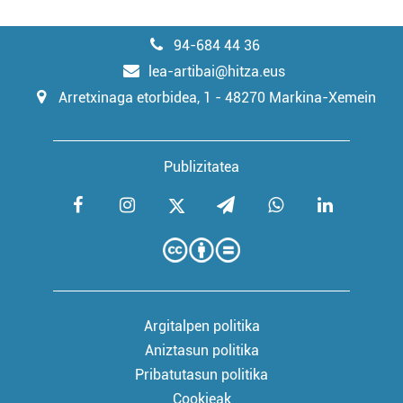
94-684 44 36
lea-artibai@hitza.eus
Arretxinaga etorbidea, 1 - 48270 Markina-Xemein
Publizitatea
Argitalpen politika
Aniztasun politika
Pribatutasun politika
Cookieak