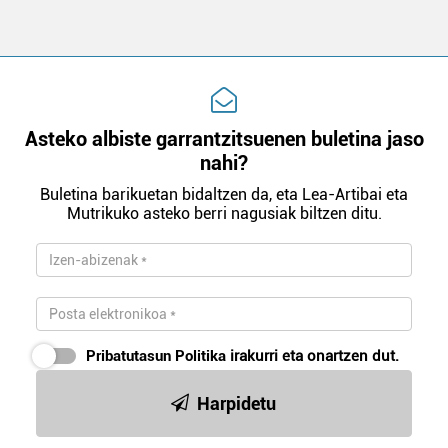
Asteko albiste garrantzitsuenen buletina jaso
nahi?
Buletina barikuetan bidaltzen da, eta Lea-Artibai eta
Mutrikuko asteko berri nagusiak biltzen ditu.
Pribatutasun Politika
irakurri eta onartzen dut.
Harpidetu