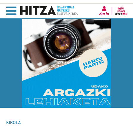
Sartu
KIROLA