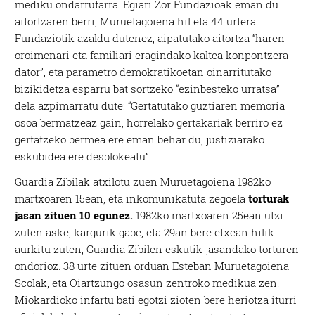
mediku ondarrutarra. Egiari Zor Fundazioak eman du
aitortzaren berri, Muruetagoiena hil eta 44 urtera.
Fundaziotik azaldu dutenez, aipatutako aitortza “haren
oroimenari eta familiari eragindako kaltea konpontzera
dator”, eta parametro demokratikoetan oinarritutako
bizikidetza esparru bat sortzeko “ezinbesteko urratsa”
dela azpimarratu dute: “Gertatutako guztiaren memoria
osoa bermatzeaz gain, horrelako gertakariak berriro ez
gertatzeko bermea ere eman behar du, justiziarako
eskubidea ere desblokeatu”.
Guardia Zibilak atxilotu zuen Muruetagoiena 1982ko
martxoaren 15ean, eta inkomunikatuta zegoela
torturak
jasan zituen 10 egunez.
1982ko martxoaren 25ean utzi
zuten aske, kargurik gabe, eta 29an bere etxean hilik
aurkitu zuten, Guardia Zibilen eskutik jasandako torturen
ondorioz. 38 urte zituen orduan Esteban Muruetagoiena
Scolak, eta Oiartzungo osasun zentroko medikua zen.
Miokardioko infartu bati egotzi zioten bere heriotza iturri