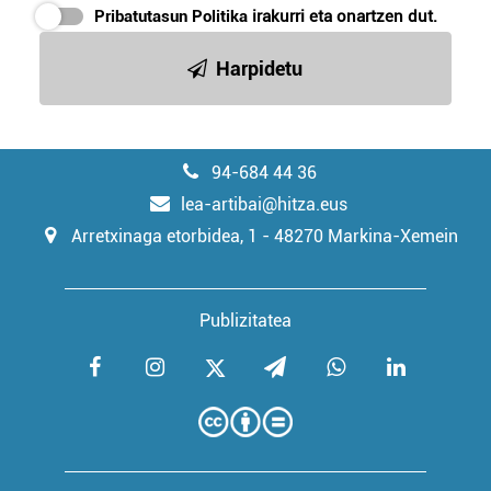
Pribatutasun Politika
irakurri eta onartzen dut.
Harpidetu
94-684 44 36
lea-artibai@hitza.eus
Arretxinaga etorbidea, 1 - 48270 Markina-Xemein
Publizitatea