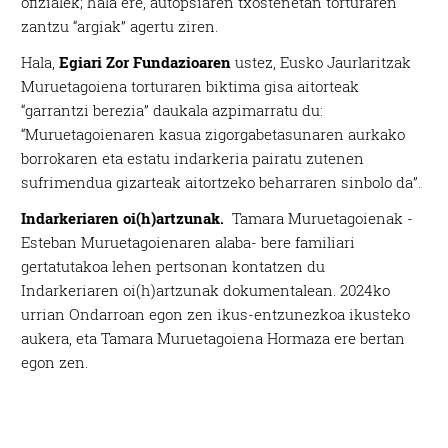
ofizialek; hala ere, autopsiaren txostenetan torturaren
zantzu “argiak” agertu ziren.
Hala,
Egiari Zor Fundazioaren
ustez, Eusko Jaurlaritzak
Muruetagoiena torturaren biktima gisa aitorteak
“garrantzi berezia” daukala azpimarratu du:
“Muruetagoienaren kasua zigorgabetasunaren aurkako
borrokaren eta estatu indarkeria pairatu zutenen
sufrimendua gizarteak aitortzeko beharraren sinbolo da”.
Indarkeriaren oi(h)artzunak.
Tamara Muruetagoienak -
Esteban Muruetagoienaren alaba- bere familiari
gertatutakoa lehen pertsonan kontatzen du
Indarkeriaren oi(h)artzunak dokumentalean. 2024ko
urrian Ondarroan egon zen ikus-entzunezkoa ikusteko
aukera, eta Tamara Muruetagoiena Hormaza ere bertan
egon zen.