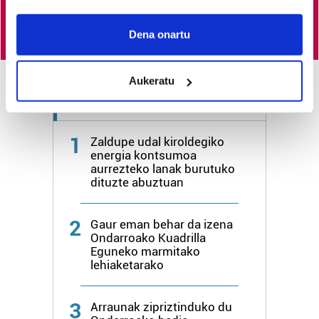
Egin HITZAkide
If you allow, we would also like to:
Collect information about your geographical
Dena onartu
location which can be accurate to within several
meters
Aukeratu
Identify your device by actively scanning it for
specific characteristics (fingerprinting)
Azken 3 egunetako irakurrienak
Find out more about how your personal data is processed
and set your preferences in the
details section
.
1
Zaldupe udal kiroldegiko
energia kontsumoa
aurrezteko lanak burutuko
Guk eta gure bazkideek zure datu pertsonalak
dituzte abuztuan
prozesatzen ditugu, zure IP zenbakia, besteak beste,
teknologia erabiliz, cookieak adibidez, iragarki eta eduki
2
pertsonalizatuak eskaintzeko, iragarkiak eta edukia
Gaur eman behar da izena
Ondarroako Kuadrilla
neurtzeko, jendeari buruzko informazioa biltzeko eta
Eguneko marmitako
produktuak garatzeko. Zure datuak nork eta zertarako
lehiaketarako
erabiltzen dituen hauta dezakezu.
3
Arraunak zipriztinduko du
Bazkide batzuek ez dizute baimenik eskatzen, eta beren