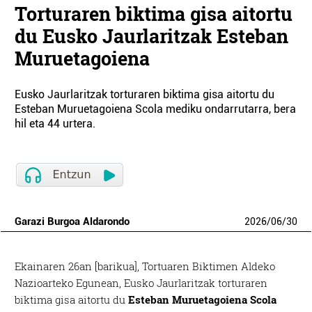
Torturaren biktima gisa aitortu
du Eusko Jaurlaritzak Esteban
Muruetagoiena
Eusko Jaurlaritzak torturaren biktima gisa aitortu du
Esteban Muruetagoiena Scola mediku ondarrutarra, bera
hil eta 44 urtera.
Garazi Burgoa Aldarondo
2026
/
06
/
30
Ekainaren 26an [barikua], Tortuaren Biktimen Aldeko
Nazioarteko Egunean, Eusko Jaurlaritzak torturaren
biktima gisa aitortu du
Esteban Muruetagoiena Scola