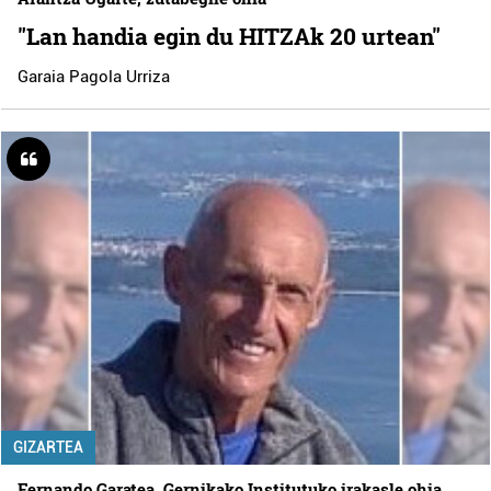
"Lan handia egin du HITZAk 20 urtean"
Garaia Pagola Urriza
GIZARTEA
Fernando Garatea, Gernikako Institutuko irakasle ohia