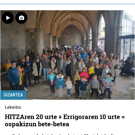
GIZARTEA
Lekeitio
HITZAren 20 urte + Errigoraren 10 urte =
ospakizun bete-betea