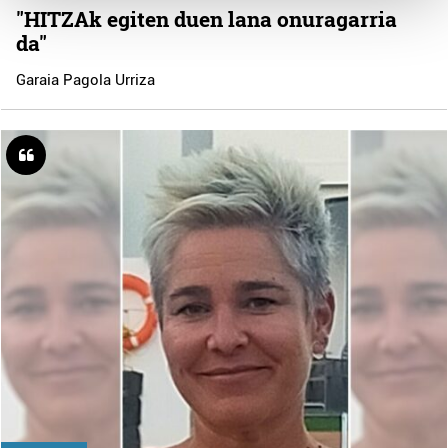
"HITZAk egiten duen lana onuragarria
da"
Guk eta gure bazkideek zure datu pertsonalak
prozesatzen ditugu, zure IP zenbakia, besteak beste,
Garaia Pagola Urriza
teknologia erabiliz, cookieak adibidez, iragarki eta eduki
pertsonalizatuak eskaintzeko, iragarkiak eta edukia
neurtzeko, jendeari buruzko informazioa biltzeko eta
produktuak garatzeko. Zure datuak nork eta zertarako
erabiltzen dituen hauta dezakezu.
Bazkide batzuek ez dizute baimenik eskatzen, eta beren
interes komertzial legitimoetan babesten dira. Ikusi gure
bazkideen zerrenda, beren ustez zein helburutarako
duten interes legitimoa eta horren aurka nola egin
dezakezun ikusteko.
Lortu zure datu pertsonalak prozesatzeko moduari
buruzko informazio gehiago eta ezarri zure lehentasunak
datuen atalean. Edozein unetan alda edo ken dezakezu