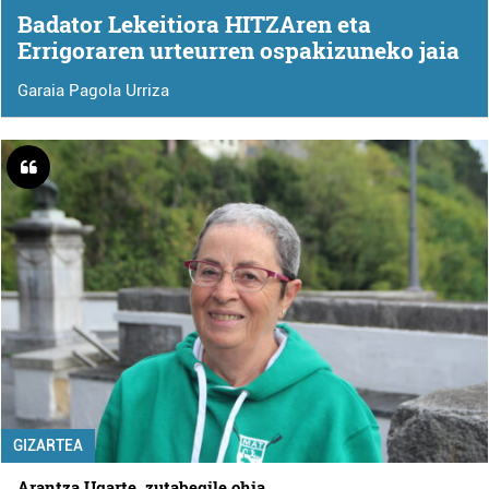
Badator Lekeitiora HITZAren eta
Errigoraren urteurren ospakizuneko jaia
Garaia Pagola Urriza
GIZARTEA
Arantza Ugarte, zutabegile ohia