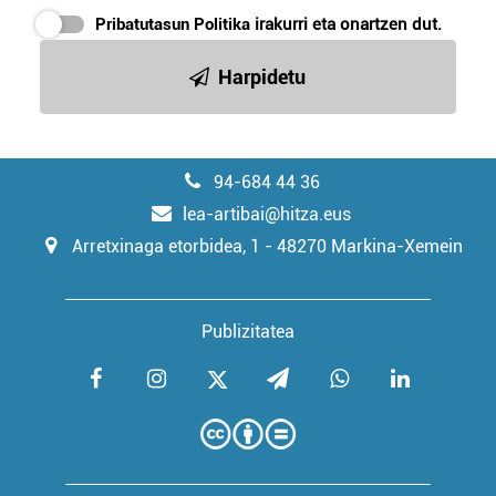
Pribatutasun Politika
irakurri eta onartzen dut.
Harpidetu
94-684 44 36
lea-artibai@hitza.eus
Arretxinaga etorbidea, 1 - 48270 Markina-Xemein
Publizitatea