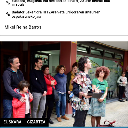
Euskara, eragileak eta herritarrak oinarri, 20 urte beteko ditu
HITZAk
Badator Lekeitiora HITZAren eta Errigoraren urteurren
ospakizuneko jaia
Mikel Reina Barros
EUSKARA
GIZARTEA