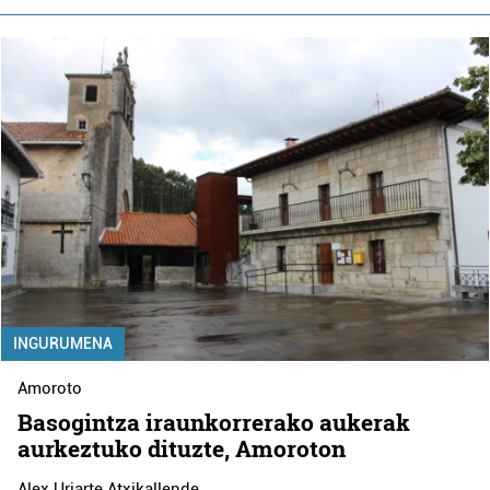
INGURUMENA
Amoroto
Basogintza iraunkorrerako aukerak
aurkeztuko dituzte, Amoroton
Alex Uriarte Atxikallende