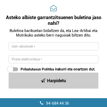
Asteko albiste garrantzitsuenen buletina jaso
nahi?
Buletina barikuetan bidaltzen da, eta Lea-Artibai eta
Mutrikuko asteko berri nagusiak biltzen ditu.
Pribatutasun Politika
irakurri eta onartzen dut.
Harpidetu
94-684 44 36