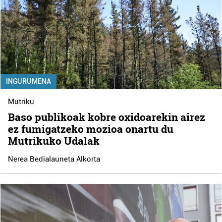
INGURUMENA
Mutriku
Baso publikoak kobre oxidoarekin airez
ez fumigatzeko mozioa onartu du
Mutrikuko Udalak
Nerea Bedialauneta Alkorta