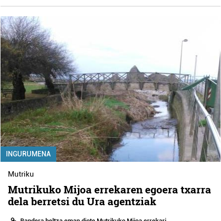
INGURUMENA
Mutriku
Mutrikuko Mijoa errekaren egoera txarra
dela berretsi du Ura agentziak
Bandera beltza eman diote Mutrikuko Mijoa errekari