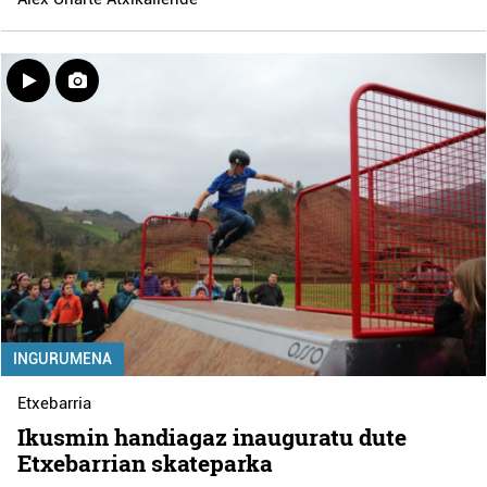
INGURUMENA
Etxebarria
Ikusmin handiagaz inauguratu dute
Etxebarrian skateparka