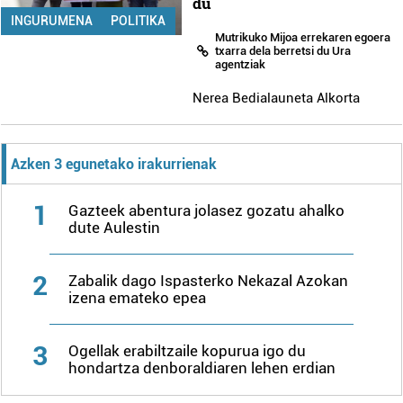
du
INGURUMENA
POLITIKA
Mutrikuko Mijoa errekaren egoera
txarra dela berretsi du Ura
agentziak
Nerea Bedialauneta Alkorta
Azken 3 egunetako irakurrienak
1
Gazteek abentura jolasez gozatu ahalko
dute Aulestin
2
Zabalik dago Ispasterko Nekazal Azokan
izena emateko epea
3
Ogellak erabiltzaile kopurua igo du
hondartza denboraldiaren lehen erdian