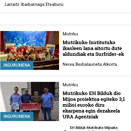
Larraitz Ibaibarriaga Etxaburu
Mutriku
Mutrikuko Institutuko
ikasleen lana aitortu dute
aldundiak eta Surfrider-ek
Nerea Bedialauneta Alkorta
INGURUMENA
Mutriku
Mutrikuko EH Bilduk dio
Mijoa proiektua egiteko 3,1
milioi euroko diru
ekarpena egin dezakeela
URA Agentziak
INGURUMENA
EH Bilduk Mutrikuko Mijoako