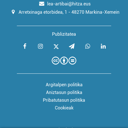
lea-artibai@hitza.eus
Arretxinaga etorbidea, 1 - 48270 Markina-Xemein
Publizitatea
Argitalpen politika
Aniztasun politika
Pribatutasun politika
Cookieak