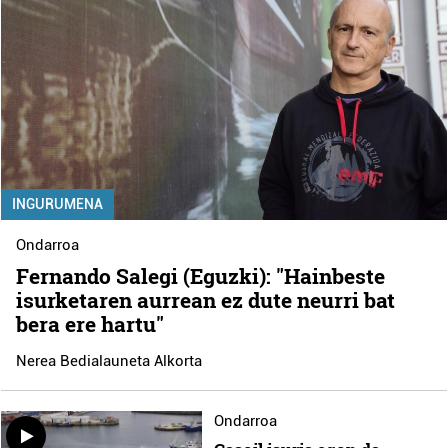
INGURUMENA
Ondarroa
Fernando Salegi (Eguzki): "Hainbeste
isurketaren aurrean ez dute neurri bat
bera ere hartu"
Nerea Bedialauneta Alkorta
Ondarroa