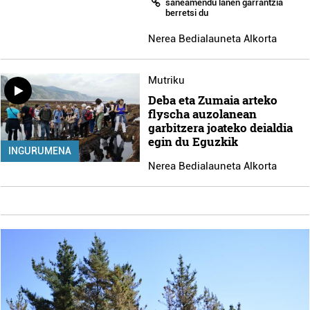
saneamendu lanen garrantzia
berretsi du
Nerea Bedialauneta Alkorta
Mutriku
Deba eta Zumaia arteko
flyscha auzolanean
garbitzera joateko deialdia
egin du Eguzkik
INGURUMENA
Nerea Bedialauneta Alkorta