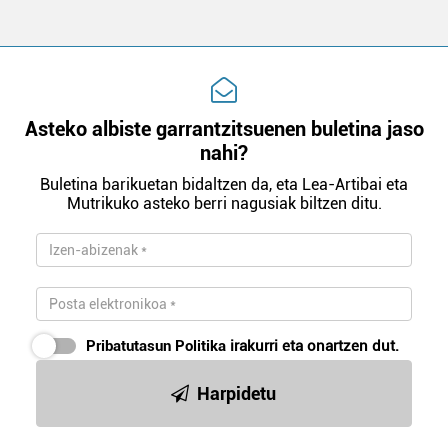
fitxategiak erabiltzen ditu. Zure esperientzia eta
zerbitzuak hobetzeko asmoz, cookie teknologiaz
baliatzen gara. Ohar hau onartuz gero, teknologia hori
erabiltzeko baimen esplizitua ematen diguzu.
Gehiago
irakurri
Asteko albiste garrantzitsuenen buletina jaso
nahi?
Buletina barikuetan bidaltzen da, eta Lea-Artibai eta
Mutrikuko asteko berri nagusiak biltzen ditu.
Pribatutasun Politika
irakurri eta onartzen dut.
Harpidetu