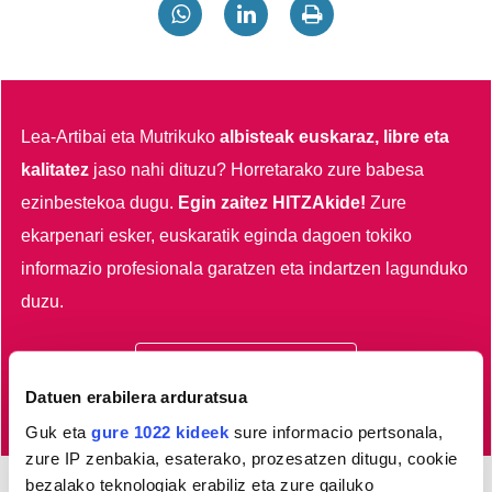
Lea-Artibai eta Mutrikuko
albisteak euskaraz, libre eta
kalitatez
jaso nahi dituzu?
Horretarako zure babesa
ezinbestekoa dugu.
Egin zaitez HITZAkide!
Zure
ekarpenari esker, euskaratik eginda dagoen tokiko
informazio profesionala garatzen eta indartzen lagunduko
duzu.
Egin HITZAkide
Datuen erabilera arduratsua
Guk eta
gure 1022 kideek
sure informacio pertsonala,
zure IP zenbakia, esaterako, prozesatzen ditugu, cookie
bezalako teknologiak erabiliz eta zure gailuko