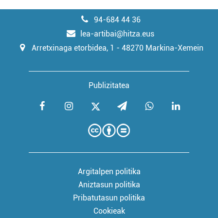
94-684 44 36
lea-artibai@hitza.eus
Arretxinaga etorbidea, 1 - 48270 Markina-Xemein
Publizitatea
Argitalpen politika
Aniztasun politika
Pribatutasun politika
Cookieak