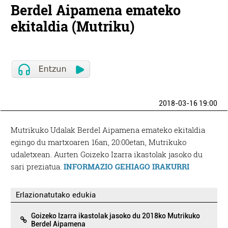
Berdel Aipamena emateko
ekitaldia (Mutriku)
2018-03-16 19:00
Mutrikuko Udalak Berdel Aipamena emateko ekitaldia
egingo du martxoaren 16an, 20:00etan, Mutrikuko
udaletxean. Aurten Goizeko Izarra ikastolak jasoko du
sari preziatua.
INFORMAZIO GEHIAGO IRAKURRI
Erlazionatutako edukia
Goizeko Izarra ikastolak jasoko du 2018ko Mutrikuko
Berdel Aipamena