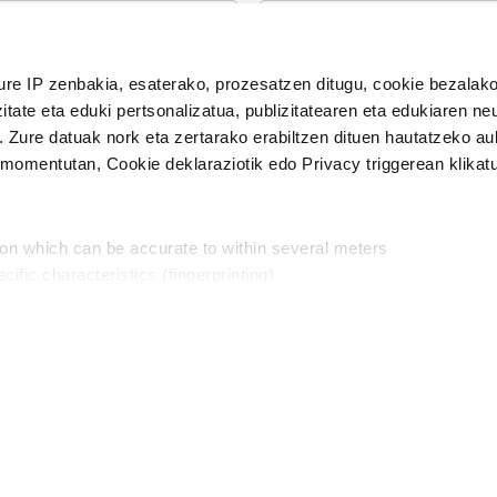
n Politika
irakurri eta onartzen dut.
ure IP zenbakia, esaterako, prozesatzen ditugu, cookie bezalako
H
itate eta eduki pertsonalizatua, publizitatearen eta edukiaren ne
. Zure datuak nork eta zertarako erabiltzen dituen hautatzeko a
omentutan, Cookie deklaraziotik edo Privacy triggerean klikat
Publizitatea
ion which can be accurate to within several meters
in
cific characteristics (fingerprinting)
d and set your preferences in the
details section
.
aratik, modu librean kontatzea da gure eginkizuna. Horret
intzoena da HITZAkide egitea.
n ditugu, zure IP zenbakia, besteak beste, teknologia erabiliz,
Babesleak:
, iragarkiak eta edukia neurtzeko, jendeari buruzko informazioa b
abiltzen dituen hauta dezakezu.
interes komertzial legitimoetan babesten dira. Ikusi gure bazki
ta horren aurka nola egin dezakezun ikusteko.