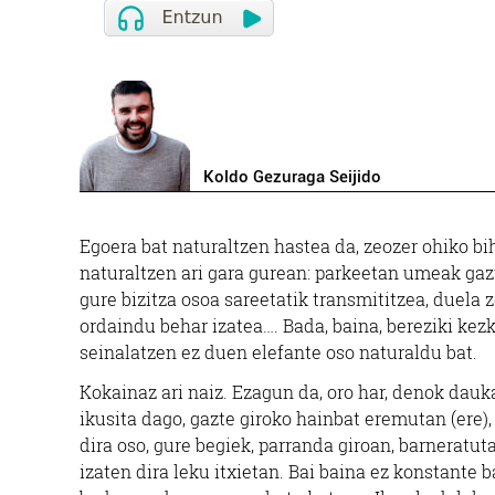
Koldo Gezuraga Seijido
Egoera bat naturaltzen hastea da, zeozer ohiko 
naturaltzen ari gara gurean: parkeetan umeak gazte
gure bizitza osoa sareetatik transmititzea, duela 
ordaindu behar izatea…. Bada, baina, bereziki kez
seinalatzen ez duen elefante oso naturaldu bat.
Kokainaz ari naiz. Ezagun da, oro har, denok dau
ikusita dago, gazte giroko hainbat eremutan (ere),
dira oso, gure begiek, parranda giroan, barneratu
izaten dira leku itxietan. Bai baina ez konstante