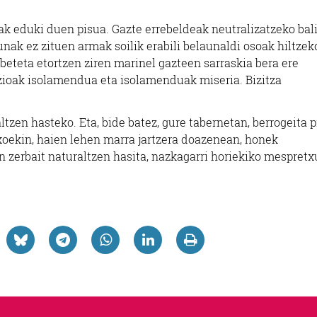
ak eduki duen pisua. Gazte errebeldeak neutralizatzeko bal
unak ez zituen armak soilik erabili belaunaldi osoak hiltzek
 beteta etortzen ziren marinel gazteen sarraskia bera ere
kzioak isolamendua eta isolamenduak miseria. Bizitza
tzen hasteko. Eta, bide batez, gure tabernetan, berrogeita 
xoekin, haien lehen marra jartzera doazenean, honek
n zerbait naturaltzen hasita, nazkagarri horiekiko mespret