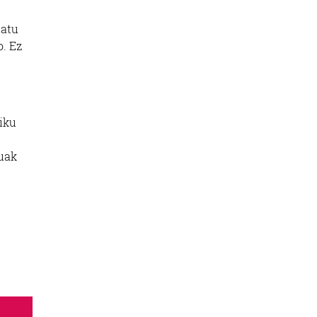
iatu
o. Ez
piku
xuak