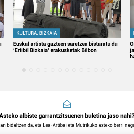
KULTURA, BIZKAIA
u
Euskal artista gazteen saretzea bistaratu du
O
‘Ertibil Bizkaia’ erakusketak Bilbon
j
h
Asteko albiste garrantzitsuenen buletina jaso nahi
an bidaltzen da, eta Lea-Artibai eta Mutrikuko asteko berri nagu