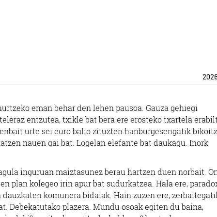
202
bihurtzeko eman behar den lehen pausoa. Gauza gehiegi
leraz entzutea, txikle bat bera ere erosteko txartela erabil
zenbait urte sei euro balio zituzten hanburgesengatik bikoit
katzen nauen gai bat. Logelan elefante bat daukagu. Inork
kagula inguruan maiztasunez berau hartzen duen norbait. O
 en plan kolegeo irin apur bat sudurkatzea. Hala ere, parad
ta dauzkaten komunera bidaiak. Hain zuzen ere, zerbaitegati
 bat. Debekatutako plazera. Mundu osoak egiten du baina,