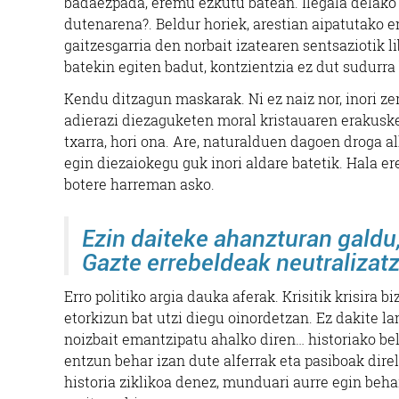
badaezpada, eremu ezkutu batean. Ilegala delako 
dutenarena?. Beldur horiek, arestian aipatutako e
gaitzesgarria den norbait izatearen sentsaziotik 
batekin egiten badut, kontzientzia ez dut sudurra 
Kendu ditzagun maskarak. Ni ez naiz nor, inori z
adierazi diezaguketen moral kristauaren erakusket
txarra, hori ona. Are, naturalduen dagoen droga al
egin diezaiokegu guk inori aldare batetik. Hala e
botere harreman asko.
Ezin daiteke ahanzturan galdu,
Gazte errebeldeak neutralizatz
Erro politiko argia dauka aferak. Krisitik krisira
etorkizun bat utzi diegu oinordetzan. Ez dakite la
noizbait emantzipatu ahalko diren… historiako bel
entzun behar izan dute alferrak eta pasiboak dire
historia ziklikoa denez, munduari aurre egin beha