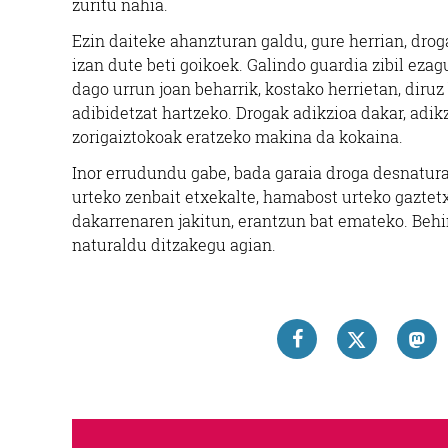
zuritu nahia.
Ezin daiteke ahanzturan galdu, gure herrian, drog
izan dute beti goikoek. Galindo guardia zibil ezag
dago urrun joan beharrik, kostako herrietan, diruz
adibidetzat hartzeko. Drogak adikzioa dakar, adi
zorigaiztokoak eratzeko makina da kokaina.
Inor errudundu gabe, bada garaia droga desnatural
urteko zenbait etxekalte, hamabost urteko gaztet
dakarrenaren jakitun, erantzun bat emateko. Behi
naturaldu ditzakegu agian.