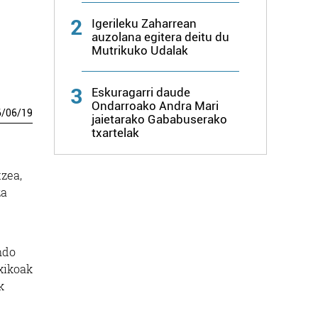
2
Igerileku Zaharrean
auzolana egitera deitu du
Mutrikuko Udalak
3
Eskuragarri daude
Ondarroako Andra Mari
6
/
06
/
19
jaietarako Gababuserako
txartelak
tzea,
za
ndo
oxikoak
k