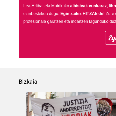
Lea-Artibai eta Mutrikuko
albisteak euskaraz, libre
ezinbestekoa dugu.
Egin zaitez HITZAkide!
Zure 
profesionala garatzen eta indartzen lagunduko duz
Eg
Bizkaia