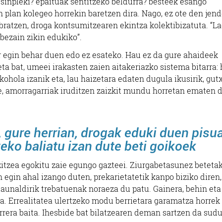
sinpleki? epaituak sentitzeko beldurra? besteek esango
n plan kolegeo horrekin baretzen dira. Nago, ez ote den jend
libratzen, droga kontsumitzearen ekintza kolektibizatuta. “L
bezain zikin edukiko”.
er egin behar duen edo ez esateko. Hau ez da gure ahaideek
a bat, umeei irakasten zaien aitakeriazko sistema bitarra:
kohola izanik eta, lau haizetara edaten dugula ikusirik, gutx
re, amorragarriak iruditzen zaizkit mundu horretan ematen 
 gure herrian, drogak eduki duen pisua
eko baliatu izan dute beti goikoek
 bizitzea egokitu zaie egungo gazteei. Ziurgabetasunez beteta
n egin ahal izango duten, prekarietatetik kanpo biziko diren,
aunaldirik trebatuenak noraeza du patu. Gainera, behin eta 
la. Errealitatea ulertzeko modu berrietara garamatza horrek 
rrera baita. Ihesbide bat bilatzearen deman sartzen da sudu