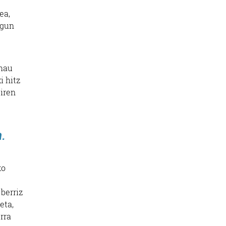
ea,
agun
 hau
i hitz
diren
.
ko
berriz
eta,
rra