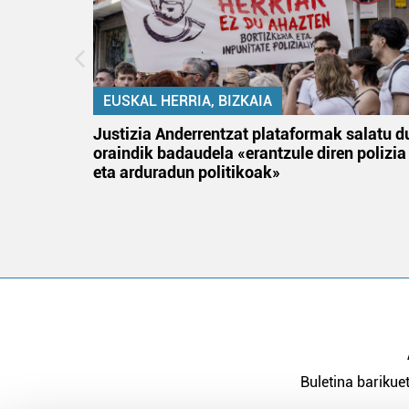
EUSKAL HERRIA, BIZKAIA
an
Justizia Anderrentzat plataformak salatu d
oraindik badaudela «erantzule diren polizia
eta arduradun politikoak»
Buletina barikuet