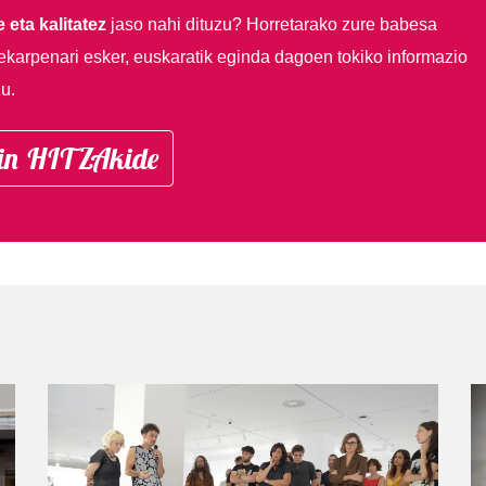
 eta kalitatez
jaso nahi dituzu?
Horretarako zure babesa
ekarpenari esker, euskaratik eginda dagoen tokiko informazio
u.
in HITZAkide