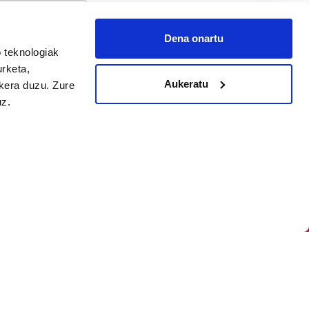
Dena onartu
 teknologiak
arpidetu
urketa,
Aukeratu
ukera duzu. Zure
uz.
Argitalpen politika
Aniztasun politika
Pribatutasun politika
Cookieak
arako zure ekarpena
 cookieak
iltzeko eta
deen zerrenda,