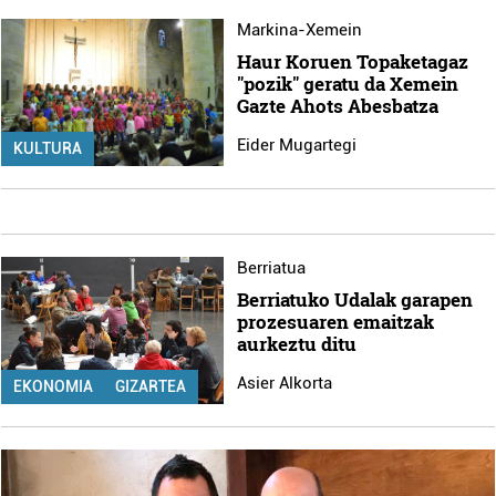
Markina-Xemein
Haur Koruen Topaketagaz
"pozik" geratu da Xemein
Gazte Ahots Abesbatza
Eider Mugartegi
KULTURA
Berriatua
Berriatuko Udalak garapen
prozesuaren emaitzak
aurkeztu ditu
Asier Alkorta
EKONOMIA
GIZARTEA