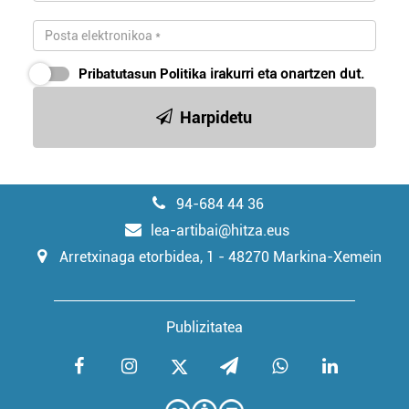
Pribatutasun Politika
irakurri eta onartzen dut.
Harpidetu
94-684 44 36
lea-artibai@hitza.eus
Arretxinaga etorbidea, 1 - 48270 Markina-Xemein
Publizitatea