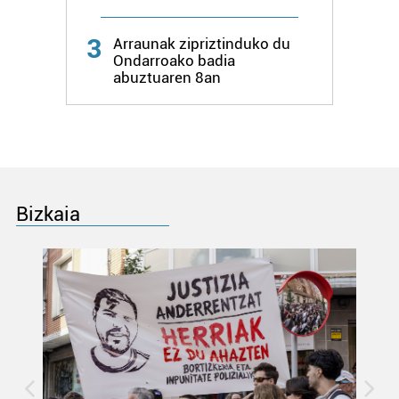
3
Arraunak zipriztinduko du
Ondarroako badia
abuztuaren 8an
Bizkaia