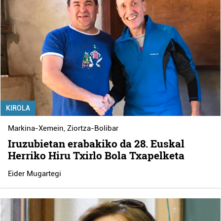
KIROLA
Markina-Xemein
,
Ziortza-Bolibar
Iruzubietan erabakiko da 28. Euskal
Herriko Hiru Txirlo Bola Txapelketa
Eider Mugartegi