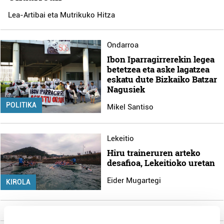
Lea-Artibai eta Mutrikuko Hitza
Ondarroa
Ibon Iparragirrerekin legea
betetzea eta aske lagatzea
eskatu dute Bizkaiko Batzar
Nagusiek
POLITIKA
Mikel Santiso
Lekeitio
Hiru traineruren arteko
desafioa, Lekeitioko uretan
Eider Mugartegi
KIROLA