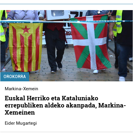
OROKORRA
Markina-Xemein
Euskal Herriko eta Kataluniako
errepubliken aldeko akanpada, Markina-
Xemeinen
Eider Mugartegi