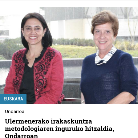
EUSKARA
Ondarroa
Ulermenerako irakaskuntza
metodologiaren inguruko hitzaldia,
Ondarroan