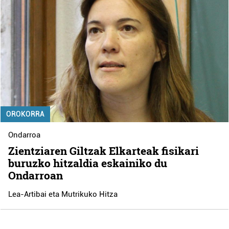
OROKORRA
Ondarroa
Zientziaren Giltzak Elkarteak fisikari
buruzko hitzaldia eskainiko du
Ondarroan
Lea-Artibai eta Mutrikuko Hitza