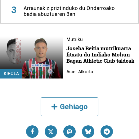
3
Arraunak zipriztinduko du Ondarroako
badia abuztuaren 8an
Mutriku
Joseba Beitia mutrikuarra
fitxatu du Indiako Mohun
Bagan Athletic Club taldeak
Asier Alkorta
KIROLA
Gehiago