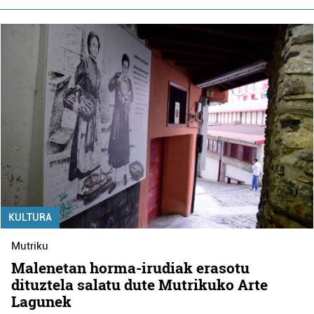
KULTURA
Mutriku
Malenetan horma-irudiak erasotu
dituztela salatu dute Mutrikuko Arte
Lagunek