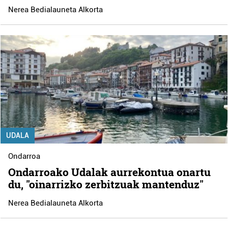
Nerea Bedialauneta Alkorta
UDALA
Ondarroa
Ondarroako Udalak aurrekontua onartu
du, "oinarrizko zerbitzuak mantenduz"
Nerea Bedialauneta Alkorta