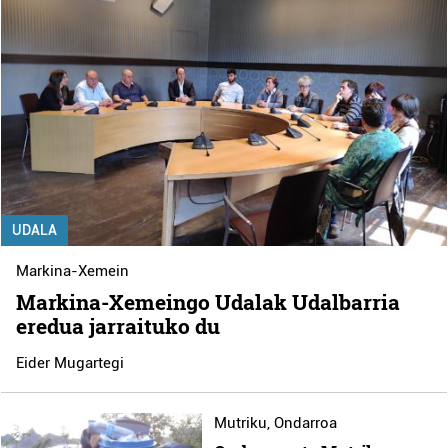
UDALA
Markina-Xemein
Markina-Xemeingo Udalak Udalbarria
eredua jarraituko du
Eider Mugartegi
Mutriku
,
Ondarroa