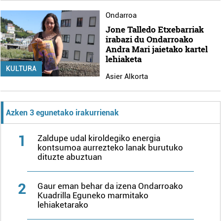
Ondarroa
Jone Talledo Etxebarriak
irabazi du Ondarroako
Andra Mari jaietako kartel
lehiaketa
KULTURA
Asier Alkorta
Azken 3 egunetako irakurrienak
1
Zaldupe udal kiroldegiko energia
kontsumoa aurrezteko lanak burutuko
dituzte abuztuan
2
Gaur eman behar da izena Ondarroako
Kuadrilla Eguneko marmitako
lehiaketarako