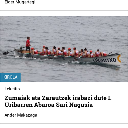
Eider Mugartegi
KIROLA
Lekeitio
Zumaiak eta Zarautzek irabazi dute I.
Uribarren Abaroa Sari Nagusia
Ander Makazaga