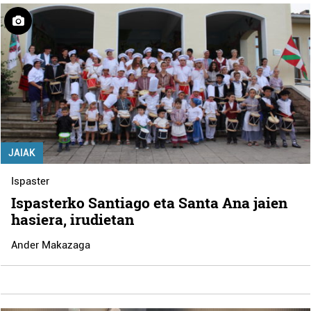
JAIAK
Ispaster
Ispasterko Santiago eta Santa Ana jaien
hasiera, irudietan
Ander Makazaga