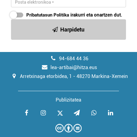
Pribatutasun Politika
irakurri eta onartzen dut.
Harpidetu
94-684 44 36
lea-artibai@hitza.eus
Arretxinaga etorbidea, 1 - 48270 Markina-Xemein
Publizitatea