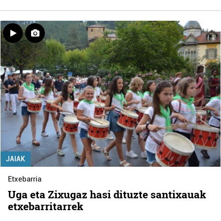
JAIAK
Etxebarria
Uga eta Zixugaz hasi dituzte santixauak
etxebarritarrek