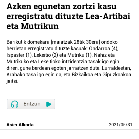
Azken egunetan zortzi kasu
erregistratu dituzte Lea-Artibai
eta Mutrikun
Barikutik domekara [maiatzak 28tik 30era] ondoko
herrietan erregistratu dituzte kasuak: Ondarroa (4),
Ispaster (1), Lekeitio (2) eta Mutriku (1). Nahiz eta
Mutrikuko eta Lekeitioko intzidentzia tasak igo egin
diren, gune berdean egoten jarraitzen dute. Lurraldeetan,
Arabako tasa igo egin da, eta Bizkaikoa eta Gipuzkoakoa
jaitsi.
Asier Alkorta
2021
/
05
/
31