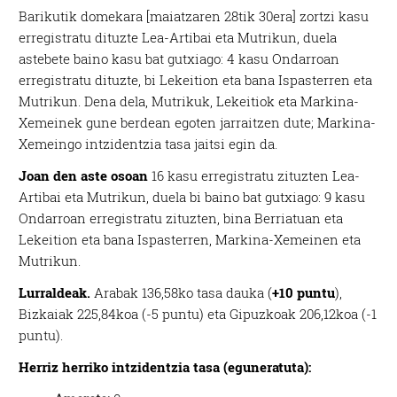
Barikutik domekara [maiatzaren 28tik 30era] zortzi kasu
erregistratu dituzte Lea-Artibai eta Mutrikun, duela
astebete baino kasu bat gutxiago: 4 kasu Ondarroan
erregistratu dituzte, bi Lekeition eta bana Ispasterren eta
Mutrikun. Dena dela, Mutrikuk, Lekeitiok eta Markina-
Xemeinek gune berdean egoten jarraitzen dute; Markina-
Xemeingo intzidentzia tasa jaitsi egin da.
Joan den aste osoan
16 kasu erregistratu zituzten Lea-
Artibai eta Mutrikun, duela bi baino bat gutxiago: 9 kasu
Ondarroan erregistratu zituzten, bina Berriatuan eta
Lekeition eta bana Ispasterren, Markina-Xemeinen eta
Mutrikun.
Lurraldeak.
Arabak 136,58ko tasa dauka (
+10 puntu
),
Bizkaiak 225,84koa (-5 puntu) eta Gipuzkoak 206,12koa (
-1
puntu
).
Herriz herriko intzidentzia tasa (eguneratuta):