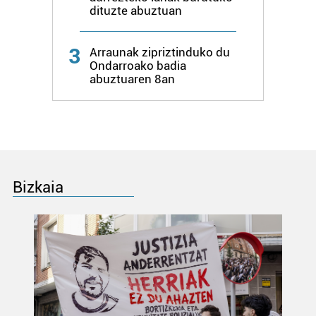
dituzte abuztuan
Bazkide batzuek ez dizute baimenik eskatzen, eta beren
interes komertzial legitimoetan babesten dira. Ikusi gure
3
Arraunak zipriztinduko du
bazkideen zerrenda, beren ustez zein helburutarako
Ondarroako badia
duten interes legitimoa eta horren aurka nola egin
abuztuaren 8an
dezakezun ikusteko.
Lortu zure datu pertsonalak prozesatzeko moduari
buruzko informazio gehiago eta ezarri zure lehentasunak
datuen atalean. Edozein unetan alda edo ken dezakezu
zure baimena Cookieen adierazpenean.
Bizkaia
Webgune honek cookie propioak eta hirugarrenen cookie-
fitxategiak erabiltzen ditu. Zure esperientzia eta
zerbitzuak hobetzeko asmoz, cookie teknologiaz
baliatzen gara. Ohar hau onartuz gero, teknologia hori
erabiltzeko baimen esplizitua ematen diguzu.
Gehiago
irakurri