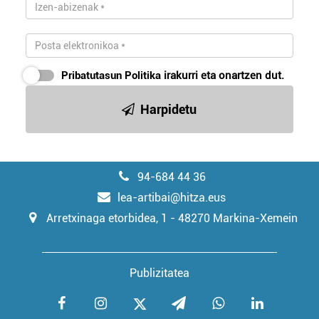
Pribatutasun Politika
irakurri eta onartzen dut.
Harpidetu
94-684 44 36
lea-artibai@hitza.eus
Arretxinaga etorbidea, 1 - 48270 Markina-Xemein
Publizitatea