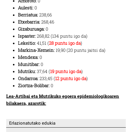
Amoroto:
0
Aulesti:
0
Berriatua:
238,66
Etxebarria:
268,46
Gizaburuaga:
0
Ispaster:
268,82 (134 puntu igo da)
Lekeitio:
41,51 (
28 puntu igo da
)
Markina-Xemein:
19,90
(20 puntu jaitsi da)
Mendexa:
0
Munitibar:
0
Mutriku:
37,64 (
19 puntu igo da
)
Ondarroa:
233,45 (
12 puntu igo da
)
Ziortza-Bolibar:
0
Lea-Artibai eta Mutrikuko egoera epidemiologikoaren
bilakaera, azarotik:
Erlazionatutako edukia