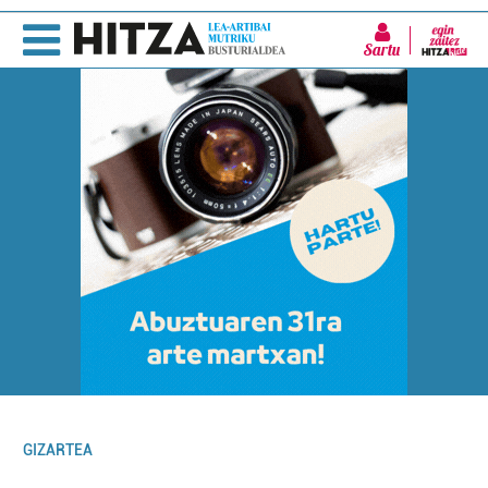
Sartu
GIZARTEA