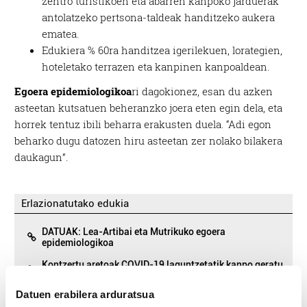
zentro turistikoen eta abarren kanpoko jarduerak
antolatzeko pertsona-taldeak handitzeko aukera
ematea.
Edukiera % 60ra handitzea igerilekuen, lorategien,
hoteletako terrazen eta kanpinen kanpoaldean.
Egoera epidemiologikoa
ri dagokionez, esan du azken
asteetan kutsatuen beheranzko joera eten egin dela, eta
horrek tentuz ibili beharra erakusten duela. “Adi egon
beharko dugu datozen hiru asteetan zer nolako bilakera
daukagun”.
Erlazionatutako edukia
DATUAK: Lea-Artibai eta Mutrikuko egoera
epidemiologikoa
Kontzertu aretoak COVID-19 laguntzetatik kanpo geratu
direla salatu dute
Datuen erabilera arduratsua
Udako oporrak “antolatu” eta txertoa “lehenesteko”