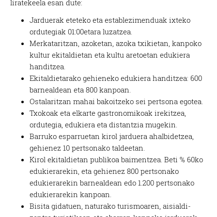
liratekeela esan dute:
Jarduerak eteteko eta establezimenduak ixteko
ordutegiak 01:00etara luzatzea.
Merkataritzan, azoketan, azoka txikietan, kanpoko
kultur ekitaldietan eta kultu aretoetan edukiera
handitzea.
Ekitaldietarako gehieneko edukiera handitzea: 600
barnealdean eta 800 kanpoan.
Ostalaritzan mahai bakoitzeko sei pertsona egotea.
Txokoak eta elkarte gastronomikoak irekitzea,
ordutegia, edukiera eta distantzia mugekin.
Barruko esparruetan kirol jarduera ahalbidetzea,
gehienez 10 pertsonako taldeetan.
Kirol ekitaldietan publikoa baimentzea. Beti % 60ko
edukierarekin, eta gehienez 800 pertsonako
edukierarekin barnealdean edo 1.200 pertsonako
edukierarekin kanpoan.
Bisita gidatuen, naturako turismoaren, aisialdi-