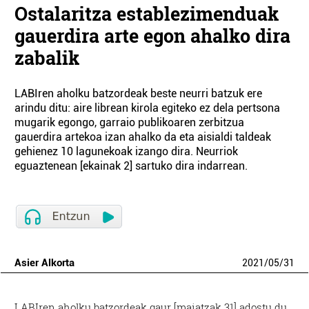
Ostalaritza establezimenduak
gauerdira arte egon ahalko dira
zabalik
LABIren aholku batzordeak beste neurri batzuk ere
arindu ditu: aire librean kirola egiteko ez dela pertsona
mugarik egongo, garraio publikoaren zerbitzua
gauerdira artekoa izan ahalko da eta aisialdi taldeak
gehienez 10 lagunekoak izango dira. Neurriok
eguaztenean [ekainak 2] sartuko dira indarrean.
Asier Alkorta
2021
/
05
/
31
LABIren aholku batzordeak gaur [maiatzak 31] adostu du