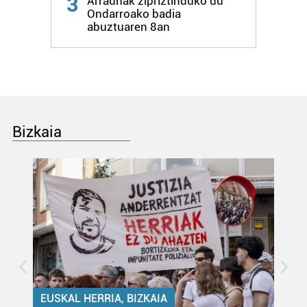
3
Arraunak zipriztinduko du
zure baimena Cookieen adierazpenean.
Ondarroako badia
abuztuaren 8an
Webgune honek cookie propioak eta hirugarrenen cookie-
fitxategiak erabiltzen ditu. Zure esperientzia eta
zerbitzuak hobetzeko asmoz, cookie teknologiaz
baliatzen gara. Ohar hau onartuz gero, teknologia hori
erabiltzeko baimen esplizitua ematen diguzu.
Gehiago
irakurri
Bizkaia
EUSKAL HERRIA, BIZKAIA