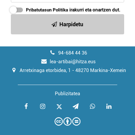
Pribatutasun Politika
irakurri eta onartzen dut.
Harpidetu
94-684 44 36
lea-artibai@hitza.eus
Arretxinaga etorbidea, 1 - 48270 Markina-Xemein
Publizitatea