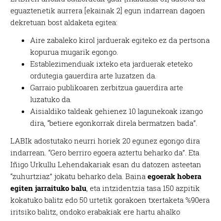
eguaztenetik aurrera [ekainak 2] egun indarrean dagoen
dekretuan bost aldaketa egitea:
Aire zabaleko kirol jarduerak egiteko ez da pertsona
kopurua mugarik egongo.
Establezimenduak ixteko eta jarduerak eteteko
ordutegia gauerdira arte luzatzen da.
Garraio publikoaren zerbitzua gauerdira arte
luzatuko da.
Aisialdiko taldeak gehienez 10 lagunekoak izango
dira, “betiere egonkorrak direla bermatzen bada”.
LABIk adostutako neurri horiek 20 egunez egongo dira
indarrean. “Gero berriro egoera aztertu beharko da”. Eta
Iñigo Urkullu Lehendakariak esan du datozen asteetan
“zuhurtziaz” jokatu beharko dela. Baina
egoerak hobera
egiten jarraituko balu
, eta intzidentzia tasa 150 azpitik
kokatuko balitz edo 50 urtetik gorakoen txertaketa %90era
iritsiko balitz, ondoko erabakiak ere hartu ahalko