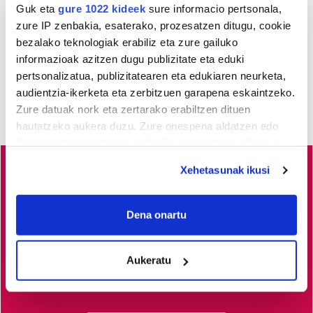
eskatu du Osasun Sailak
Guk eta
gure 1022 kideek
sure informacio pertsonala,
zure IP zenbakia, esaterako, prozesatzen ditugu, cookie
bezalako teknologiak erabiliz eta zure gailuko
informazioak azitzen dugu publizitate eta eduki
pertsonalizatua, publizitatearen eta edukiaren neurketa,
audientzia-ikerketa eta zerbitzuen garapena eskaintzeko.
Zure datuak nork eta zertarako erabiltzen dituen
hautatzeko aukera duzu. Zure onespena aldatzen edo
deuseztatzen ahal duzu edozein momentutan, Cookie
deklaraziotik edo Privacy triggerean klikatuz.
Xehetasunak ikusi
Lea-Artibai eta Mutrikuko
albisteak euskaraz, libre eta
If you allow, we would also like to:
kalitatez
jaso nahi dituzu?
Horretarako zure babesa
Collect information about your geographical
Dena onartu
ezinbestekoa dugu.
Egin zaitez HITZAkide!
Zure
location which can be accurate to within several
ekarpenari esker, euskaratik eginda dagoen tokiko
meters
Aukeratu
Identify your device by actively scanning it for
informazio profesionala garatzen eta indartzen lagunduko
specific characteristics (fingerprinting)
duzu.
Find out more about how your personal data is processed