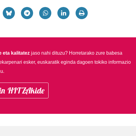
 eta kalitatez
jaso nahi dituzu?
Horretarako zure babesa
ekarpenari esker, euskaratik eginda dagoen tokiko informazio
u.
in HITZAkide