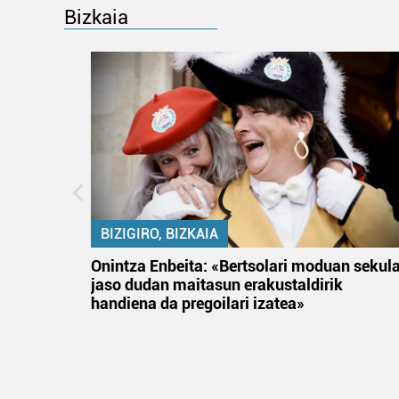
Bizkaia
BIZIGIRO, BIZKAIA
na
Onintza Enbeita: «Bertsolari moduan sekul
jaso dudan maitasun erakustaldirik
handiena da pregoilari izatea»