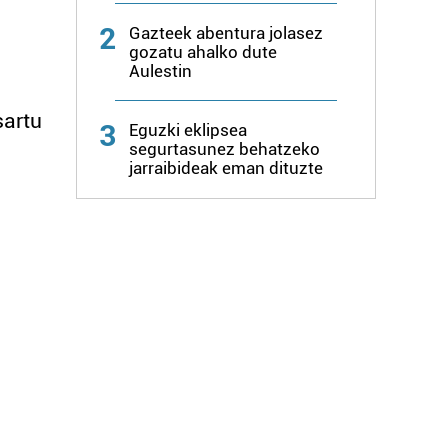
2
Gazteek abentura jolasez
gozatu ahalko dute
Aulestin
sartu
3
Eguzki eklipsea
segurtasunez behatzeko
jarraibideak eman dituzte