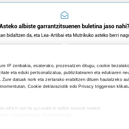
Asteko albiste garrantzitsuenen buletina jaso nahi
an bidaltzen da, eta Lea-Artibai eta Mutrikuko asteko berri nagu
n Politika
irakurri eta onartzen dut.
ure IP zenbakia, esaterako, prozesatzen ditugu, cookie bezalako
H
itate eta eduki pertsonalizatua, publizitatearen eta edukiaren ne
. Zure datuak nork eta zertarako erabiltzen dituen hautatzeko a
omentutan, Cookie deklaraziotik edo Privacy triggerean klikat
Publizitatea
ion which can be accurate to within several meters
in
cific characteristics (fingerprinting)
d and set your preferences in the
details section
.
aratik, modu librean kontatzea da gure eginkizuna. Horret