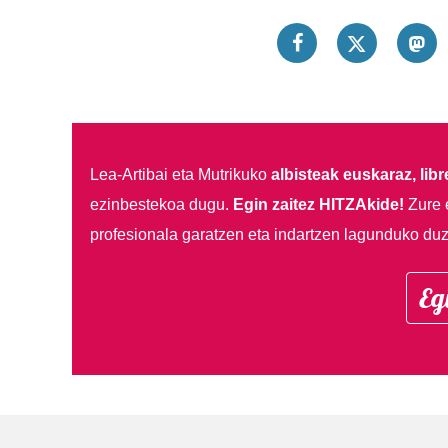
Lea-Artibai eta Mutrikuko
albisteak euskaraz, libre
ezinbestekoa dugu.
Egin zaitez HITZAkide!
Zure 
profesionala garatzen eta indartzen lagunduko duz
Eg