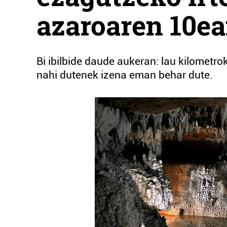
azaroaren 10e
Bi ibilbide daude aukeran: lau kilometro
nahi dutenek izena eman behar dute.