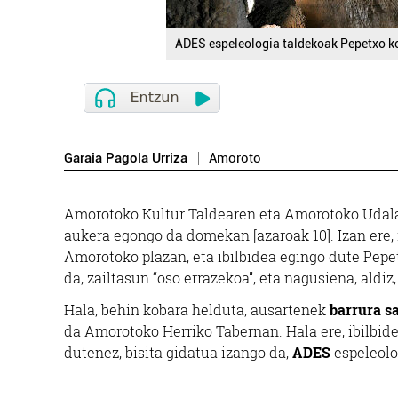
ADES espeleologia taldekoak Pepetxo k
Garaia Pagola Urriza
Amoroto
Amorotoko Kultur Taldearen eta Amorotoko Udala
aukera egongo da domekan [azaroak 10]. Izan ere,
Amorotoko plazan, eta ibilbidea egingo dute Pepe
da, zailtasun “oso errazekoa”, eta nagusiena, aldiz,
Hala, behin kobara helduta, ausartenek
barrura s
da Amorotoko Herriko Tabernan. Hala ere, ibilbide
dutenez, bisita gidatua izango da,
ADES
espeleolo