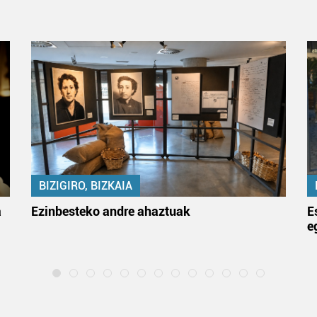
BIZIGIRO, BIZKAIA
a
Ezinbesteko andre ahaztuak
E
e