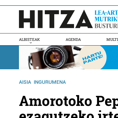
ALBISTEAK
AGENDA
MULT
AISIA
INGURUMENA
Amorotoko Pep
ezagutzeko irt