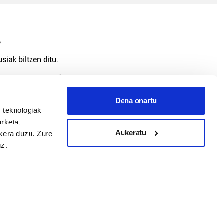
?
siak biltzen ditu.
Dena onartu
 teknologiak
arpidetu
urketa,
Aukeratu
ukera duzu. Zure
uz.
Argitalpen politika
Aniztasun politika
Pribatutasun politika
Cookieak
arako zure ekarpena