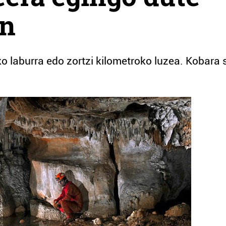
an
ko laburra edo zortzi kilometroko luzea. Kobara 