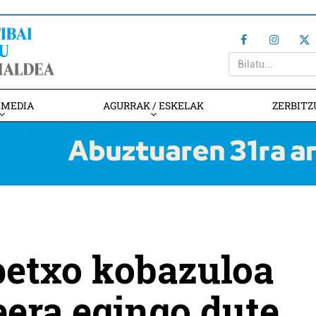
IMEDIA
AGURRAK / ESKELAK
ZERBITZ
etxo kobazuloa
eera egingo dute