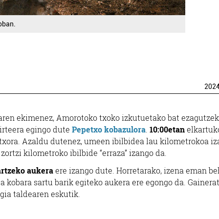
oban.
202
ren ekimenez, Amorotoko txoko izkutuetako bat ezagutze
 irteera egingo dute
Pepetxo kobazulora
.
10:00etan
elkartuk
txora. Azaldu dutenez, umeen ibilbidea lau kilometrokoa i
 zortzi kilometroko ibilbide “erraza” izango da.
artzeko aukera
ere izango dute. Horretarako, izena eman b
a kobara sartu barik egiteko aukera ere egongo da. Gainera
gia taldearen eskutik.