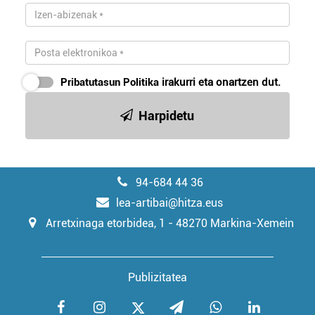
Pribatutasun Politika
irakurri eta onartzen dut.
Harpidetu
94-684 44 36
lea-artibai@hitza.eus
Arretxinaga etorbidea, 1 - 48270 Markina-Xemein
Publizitatea