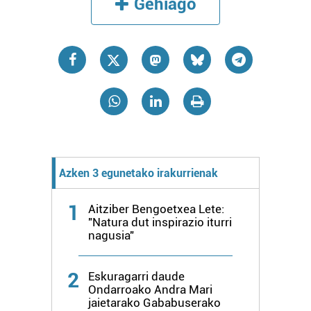
Gehiago
Azken 3 egunetako irakurrienak
1
Aitziber Bengoetxea Lete:
"Natura dut inspirazio iturri
nagusia"
2
Eskuragarri daude
Ondarroako Andra Mari
jaietarako Gababuserako