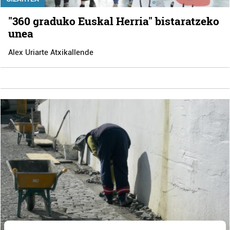
"360 graduko Euskal Herria" bistaratzeko
unea
Alex Uriarte Atxikallende