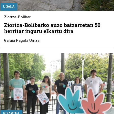
UDALA
Ziortza-Bolibar
Ziortza-Bolibarko auzo batzarretan 50
herritar inguru elkartu dira
Garaia Pagola Urriza
GIZARTEA