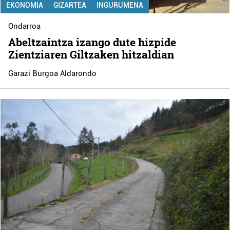
EKONOMIA
GIZARTEA
INGURUMENA
Ondarroa
Abeltzaintza izango dute hizpide
Zientziaren Giltzaken hitzaldian
Garazi Burgoa Aldarondo