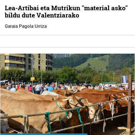
Lea-Artibai eta Mutrikun "material asko"
bildu dute Valentziarako
Garaia Pagola Urriza