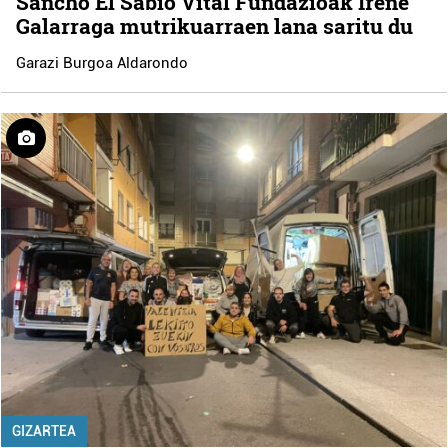
Sancho El Sabio Vital Fundazioak Irene
Galarraga mutrikuarraen lana saritu du
Garazi Burgoa Aldarondo
GIZARTEA