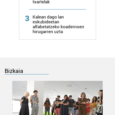
txartelak
3
Kalean dago lan
eskubideetan
alfabetatzeko koadernoen
hirugarren uzta
Bizkaia