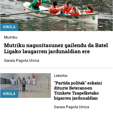
KIROLA
Mutriku
Mutriku nagusitasunez gailendu da Batel
Ligako laugarren jardunaldian ere
Garaia Pagola Urriza
Lekeitio
"Partida politak" eskaini
dituzte Beteranoen
Trinkete Txapelketako
KIROLA
bigarren jardunaldian
Garaia Pagola Urriza