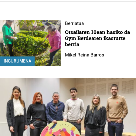
Berriatua
Otsailaren 10ean hasiko da
Gym Berdearen ikasturte
berria
Mikel Reina Barros
INGURUMENA