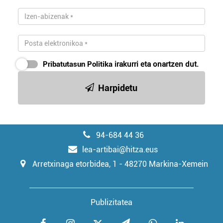
Pribatutasun Politika
irakurri eta onartzen dut.
Harpidetu
94-684 44 36
lea-artibai@hitza.eus
Arretxinaga etorbidea, 1 - 48270 Markina-Xemein
Publizitatea