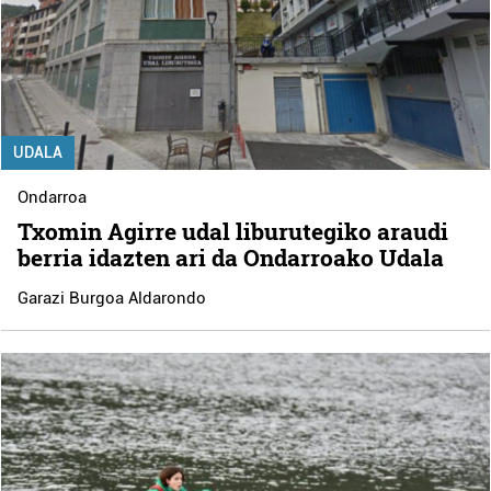
UDALA
Ondarroa
Txomin Agirre udal liburutegiko araudi
berria idazten ari da Ondarroako Udala
Garazi Burgoa Aldarondo