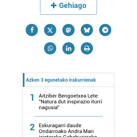
Gehiago
Azken 3 egunetako irakurrienak
1
Aitziber Bengoetxea Lete:
"Natura dut inspirazio iturri
nagusia"
2
Eskuragarri daude
Ondarroako Andra Mari
jaietarako Gababuserako