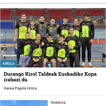
KIROLA
Durango Kirol Taldeak Euskadiko Kopa
irabazi du
Garaia Pagola Urriza
Ondarroa