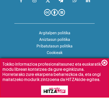
Argitalpen politika
Aniztasun politika
Pribatutasun politika
Cookieak
Tokiko informazioa profesionaltasunez eta euskaratik,
modu librean kontatzea da gure eginkizuna.
Babesleak:
Horretarako zure ekarpena beharrezkoa da, eta ongi
maitatzeko modurik zintzoena da HITZAkide egitea.