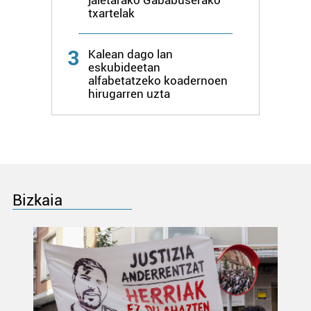
txartelak
3
Kalean dago lan
eskubideetan
alfabetatzeko koadernoen
hirugarren uzta
Bizkaia