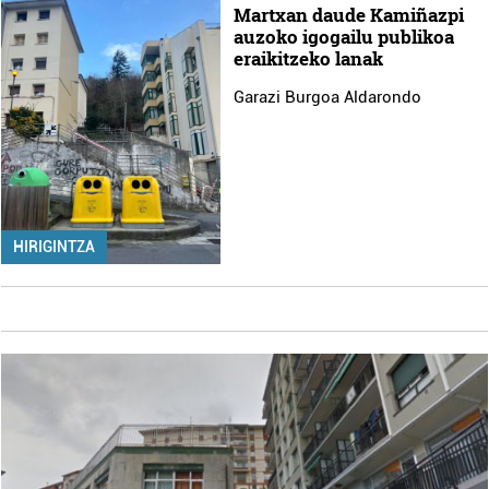
Martxan daude Kamiñazpi
auzoko igogailu publikoa
eraikitzeko lanak
Garazi Burgoa Aldarondo
HIRIGINTZA