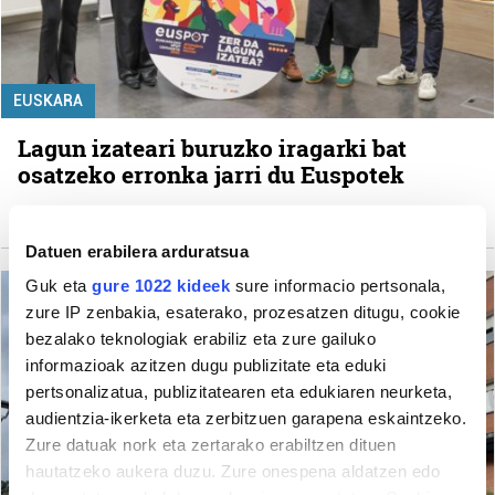
EUSKARA
Lagun izateari buruzko iragarki bat
osatzeko erronka jarri du Euspotek
Ane Maruri Aransolo
Datuen erabilera arduratsua
Guk eta
gure 1022 kideek
sure informacio pertsonala,
zure IP zenbakia, esaterako, prozesatzen ditugu, cookie
bezalako teknologiak erabiliz eta zure gailuko
informazioak azitzen dugu publizitate eta eduki
pertsonalizatua, publizitatearen eta edukiaren neurketa,
audientzia-ikerketa eta zerbitzuen garapena eskaintzeko.
Zure datuak nork eta zertarako erabiltzen dituen
hautatzeko aukera duzu. Zure onespena aldatzen edo