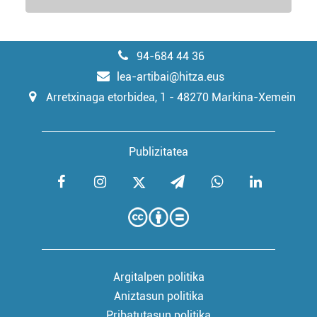
94-684 44 36
lea-artibai@hitza.eus
Arretxinaga etorbidea, 1 - 48270 Markina-Xemein
Publizitatea
Argitalpen politika
Aniztasun politika
Pribatutasun politika