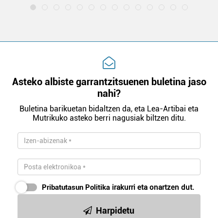
Asteko albiste garrantzitsuenen buletina jaso
nahi?
Buletina barikuetan bidaltzen da, eta Lea-Artibai eta
Mutrikuko asteko berri nagusiak biltzen ditu.
Pribatutasun Politika
irakurri eta onartzen dut.
Harpidetu