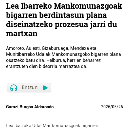
Lea Ibarreko Mankomunazgoak
bigarren berdintasun plana
diseinatzeko prozesua jarri du
martxan
Amoroto, Aulesti, Gizaburuaga, Mendexa eta
Munitibarreko Udalak Mankomunazgoko bigarren plana
osatzeko batu dira. Helburua, herrien beharrez
erantzuten dien bideorria marraztea da.
Garazi Burgoa Aldarondo
2026
/
05
/
26
Lea Ibarrako Udal Mankomunazgoak bigarren