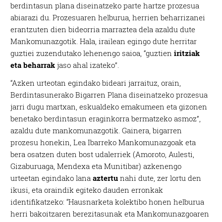
berdintasun plana diseinatzeko parte hartze prozesua
abiarazi du. Prozesuaren helburua, herrien beharrizanei
erantzuten dien bideorria marraztea dela azaldu dute
Mankomunazgotik. Hala, irailean egingo dute herritar
guztiei zuzendutako lehenengo saioa, “guztien
iritziak
eta beharrak
jaso ahal izateko”.
“Azken urteotan egindako bideari jarraituz, orain,
Berdintasunerako Bigarren Plana diseinatzeko prozesua
jarri dugu martxan, eskualdeko emakumeen eta gizonen
benetako berdintasun eraginkorra bermatzeko asmoz”,
azaldu dute mankomunazgotik. Gainera, bigarren
prozesu honekin, Lea Ibarreko Mankomunazgoak eta
bera osatzen duten bost udalerriek (Amoroto, Aulesti,
Gizaburuaga, Mendexa eta Munitibar) azkenengo
urteetan egindako lana
aztertu
nahi dute, zer lortu den
ikusi, eta oraindik egiteko dauden erronkak
identifikatzeko: “Hausnarketa kolektibo honen helburua
herri bakoitzaren berezitasunak eta Mankomunazgoaren