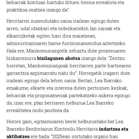
beharrak kontuan hartuko dituen tresna errealista eta
praktikoa osatzea izango da”.
Herritarrei zuzendutako saioa irailean egingo duten
arren, udal idazkari eta ordezkariekin lan saioak eta
elkarrizketak egiten hasi dira maiatzean,
administrazioaren barne funtzionamendua aztertzeko.
Hala ere, Mankomunazgotik zehaztu dute prozesuaren
bizkarrezurra
bizilagunen ahotsa
izango dela: “Zentzu
horretan, Mankomunazgoak herritarren parte hartzearen
garrantzia azpimarratu nahi du”. Horregatik iragarri dute
irailean egingo dela lehen saioa. Bertan, Lea Ibarrako
emakume, elkarte eta interesa duten pertsonen kezkak,
beharrak eta proposamenak partekatzeko aukera egongo
da; izan ere, plan berriaren helburua Lea Ibarreko
errealitatea ondo jasotzea da.
Horrez gain, egitasmoaren beste helburuetako bat Lea
Ibarreko Berdintasun Kontseilu Herritarra
indartzea eta
aktibatzea
ere bada: “2025ean sortutako organo hau