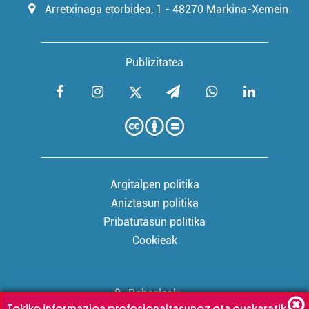
Arretxinaga etorbidea, 1 - 48270 Markina-Xemein
Publizitatea
Argitalpen politika
Aniztasun politika
Pribatutasun politika
Cookieak
Babesleak:
Tokiko informazioa profesionaltasunez eta euskaratik,