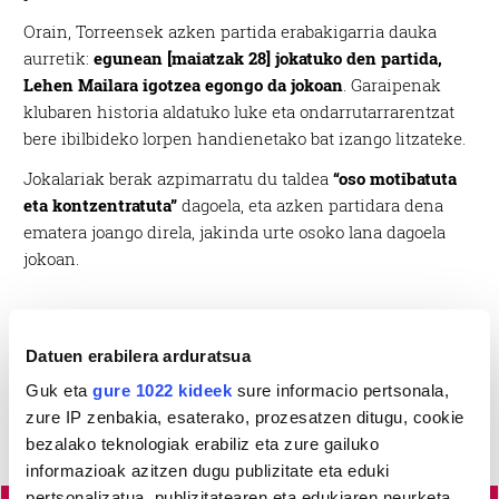
Orain, Torreensek azken partida erabakigarria dauka
aurretik:
egunean [maiatzak 28] jokatuko den partida,
Lehen Mailara igotzea egongo da jokoan
. Garaipenak
klubaren historia aldatuko luke eta ondarrutarrarentzat
bere ibilbideko lorpen handienetako bat izango litzateke.
Jokalariak berak azpimarratu du taldea
“oso motibatuta
eta kontzentratuta”
dagoela, eta azken partidara dena
ematera joango direla, jakinda urte osoko lana dagoela
jokoan.
Datuen erabilera arduratsua
Guk eta
gure 1022 kideek
sure informacio pertsonala,
zure IP zenbakia, esaterako, prozesatzen ditugu, cookie
bezalako teknologiak erabiliz eta zure gailuko
informazioak azitzen dugu publizitate eta eduki
pertsonalizatua, publizitatearen eta edukiaren neurketa,