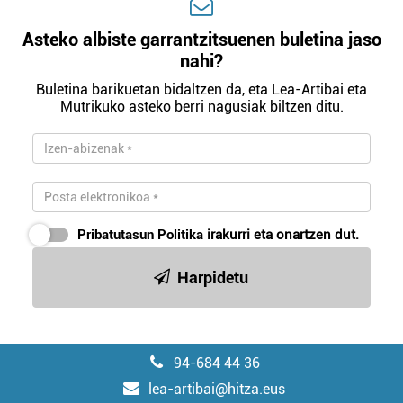
Asteko albiste garrantzitsuenen buletina jaso
nahi?
Buletina barikuetan bidaltzen da, eta Lea-Artibai eta
Mutrikuko asteko berri nagusiak biltzen ditu.
Pribatutasun Politika
irakurri eta onartzen dut.
Harpidetu
94-684 44 36
lea-artibai@hitza.eus