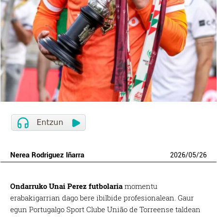
Nerea Rodriguez Iñarra
2026
/
05
/
26
Ondarruko
Unai Perez
futbolaria
momentu
erabakigarrian dago bere ibilbide profesionalean. Gaur
egun Portugalgo
Sport Clube União de Torreense
taldean