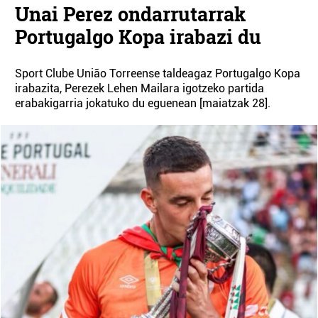
Unai Perez ondarrutarrak
Portugalgo Kopa irabazi du
Sport Clube União Torreense taldeagaz Portugalgo Kopa
irabazita, Perezek Lehen Mailara igotzeko partida
erabakigarria jokatuko du eguenean [maiatzak 28].