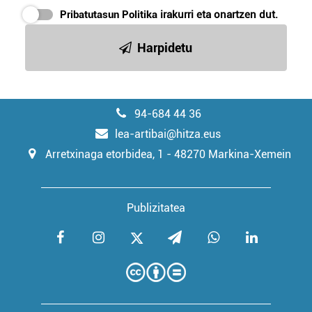
Pribatutasun Politika
irakurri eta onartzen dut.
Harpidetu
94-684 44 36
lea-artibai@hitza.eus
Arretxinaga etorbidea, 1 - 48270 Markina-Xemein
Publizitatea