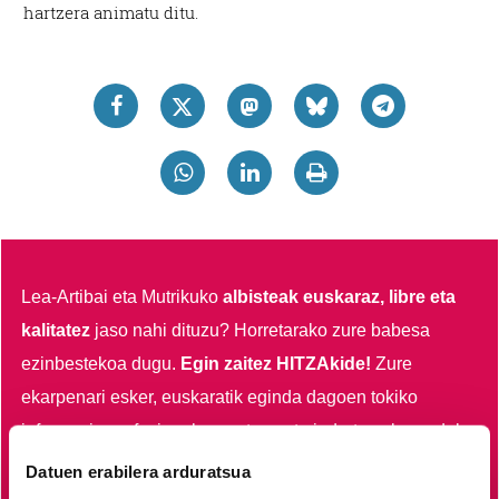
hartzera animatu ditu.
Lea-Artibai eta Mutrikuko
albisteak euskaraz, libre eta
kalitatez
jaso nahi dituzu?
Horretarako zure babesa
ezinbestekoa dugu.
Egin zaitez HITZAkide!
Zure
ekarpenari esker, euskaratik eginda dagoen tokiko
informazio profesionala garatzen eta indartzen lagunduko
duzu.
Datuen erabilera arduratsua