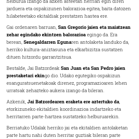
helburua izango da azken asteetan herrian egin diren
jarduera eta ospakizunen balorazioa egitea, baita datozen
hilabeteetako ekitaldiak prestatzen hastea ere.
Gai ordenaren barruan,
San Gregorio jaien eta maiatzean
zehar egindako ekintzen balorazioa
egingo da. Era
berean,
Senegaldarren Eguna
ren antolaketa landuko da,
herriko kultura-aniztasuna eta elkarbizitza sustatzen
dituen hitzordu garrantzitsua.
Bestalde, Jai Batzordeak
San Juan eta San Pedro jaien
prestaketari ekin
go dio. Udako egutegiko ospakizun
esanguratsuenetakoak direnez, programazioaren lehen
urratsak zehazteko aukera izango da bileran.
Azkenik,
Jai Batzordearen eraketa ere aztertuko da
,
etorkizuneko ekitaldien koordinazioa indartzeko eta
herritarren parte-hartzea sustatzeko helburuarekin.
Berriatuko Udalak herriko jai eta ekitaldien antolaketan
parte hartu nahi duten herritar guztiak bileran parte