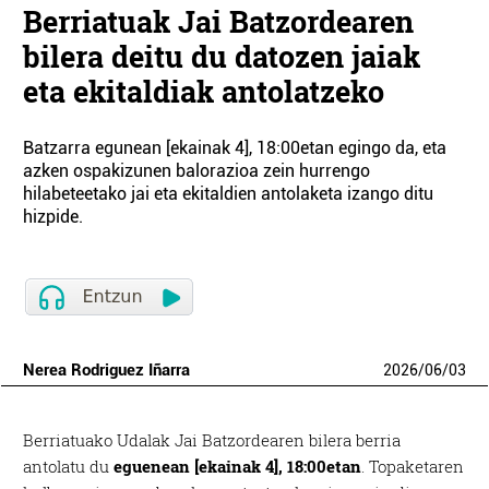
Berriatuak Jai Batzordearen
bilera deitu du datozen jaiak
eta ekitaldiak antolatzeko
Batzarra egunean [ekainak 4], 18:00etan egingo da, eta
azken ospakizunen balorazioa zein hurrengo
hilabeteetako jai eta ekitaldien antolaketa izango ditu
hizpide.
Nerea Rodriguez Iñarra
2026
/
06
/
03
Berriatua
ko Udalak Jai Batzordearen bilera berria
antolatu du
eguenean [ekainak 4], 18:00etan
. Topaketaren