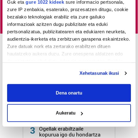
Guk eta
gure 1022 kideek
sure informacio pertsonala,
Egin HITZAkide
zure IP zenbakia, esaterako, prozesatzen ditugu, cookie
bezalako teknologiak erabiliz eta zure gailuko
informazioak azitzen dugu publizitate eta eduki
pertsonalizatua, publizitatearen eta edukiaren neurketa,
audientzia-ikerketa eta zerbitzuen garapena eskaintzeko.
Zure datuak nork eta zertarako erabiltzen dituen
Azken 3 egunetako irakurrienak
hautatzeko aukera duzu. Zure onespena aldatzen edo
deuseztatzen ahal duzu edozein momentutan, Cookie
1
deklaraziotik edo Privacy triggerean klikatuz.
Gazteek abentura jolasez
Xehetasunak ikusi
gozatu ahalko dute
Aulestin
If you allow, we would also like to:
Collect information about your geographical
Dena onartu
2
Zabalik dago Ispasterko
location which can be accurate to within several
Nekazal Azokan izena
meters
emateko epea
Aukeratu
Identify your device by actively scanning it for
specific characteristics (fingerprinting)
3
Ogellak erabiltzaile
Find out more about how your personal data is processed
kopurua igo du hondartza
and set your preferences in the
details section
.