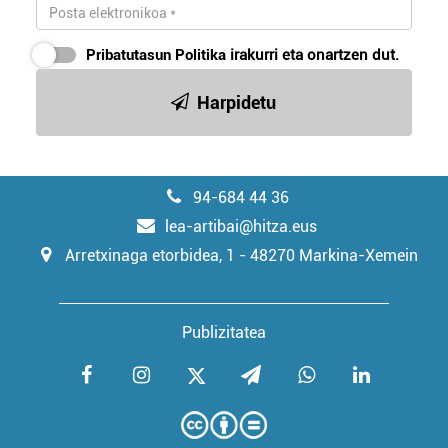
Pribatutasun Politika
irakurri eta onartzen dut.
Harpidetu
94-684 44 36
lea-artibai@hitza.eus
Arretxinaga etorbidea, 1 - 48270 Markina-Xemein
Publizitatea