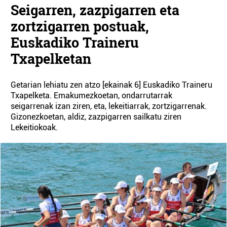
Seigarren, zazpigarren eta
zortzigarren postuak,
Euskadiko Traineru
Txapelketan
Getarian lehiatu zen atzo [ekainak 6] Euskadiko Traineru
Txapelketa. Emakumezkoetan, ondarrutarrak
seigarrenak izan ziren, eta, lekeitiarrak, zortzigarrenak.
Gizonezkoetan, aldiz, zazpigarren sailkatu ziren
Lekeitiokoak.