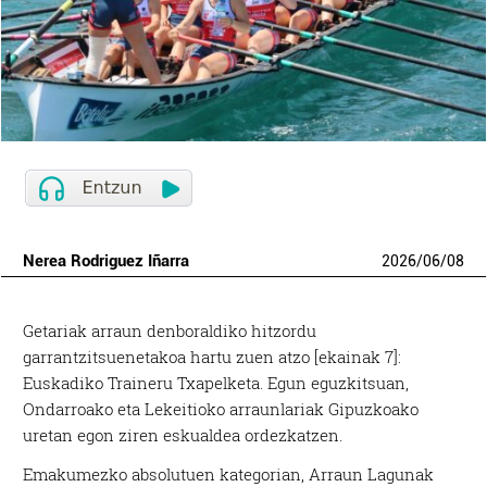
Nerea Rodriguez Iñarra
2026
/
06
/
08
Getariak arraun denboraldiko hitzordu
garrantzitsuenetakoa hartu zuen atzo [ekainak 7]:
Euskadiko Traineru Txapelketa. Egun eguzkitsuan,
Ondarroako eta Lekeitioko arraunlariak Gipuzkoako
uretan egon ziren eskualdea ordezkatzen.
Emakumezko absolutuen kategorian, Arraun Lagunak