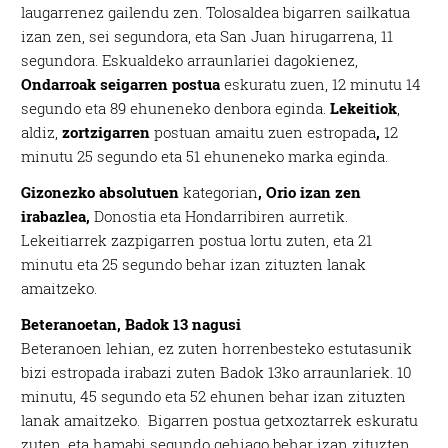
laugarrenez gailendu zen. Tolosaldea bigarren sailkatua
izan zen, sei segundora, eta San Juan hirugarrena, 11
segundora. Eskualdeko arraunlariei dagokienez,
Ondarroak
seigarren postua
eskuratu zuen, 12 minutu 14
segundo eta 89 ehuneneko denbora eginda.
Lekeitiok
,
aldiz,
zortzigarren
postuan amaitu zuen estropada
,
12
minutu 25 segundo eta 51 ehuneneko marka eginda.
Gizonezko absolutuen
kategorian
, Orio izan zen
irabazlea,
Donostia eta Hondarribiren aurretik.
Lekeitiarrek zazpigarren postua lortu zuten, eta 21
minutu eta 25 segundo behar izan zituzten lanak
amaitzeko.
Beteranoetan, Badok 13 nagusi
Beteranoen lehian, ez zuten horrenbesteko estutasunik
bizi estropada irabazi zuten Badok 13ko arraunlariek. 10
minutu, 45 segundo eta 52 ehunen behar izan zituzten
lanak amaitzeko. Bigarren postua getxoztarrek eskuratu
zuten, eta hamabi segundo gehiago behar izan zituzten.