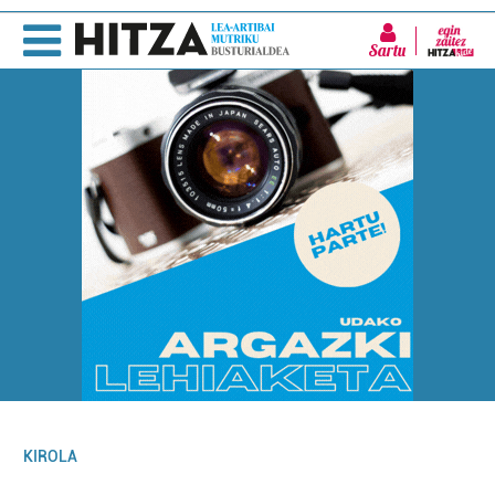
Sartu
KIROLA