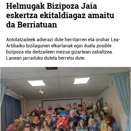
Helmugak Bizipoza Jaia
eskertza ekitaldiagaz amaitu
da Berriatuan
Antolatzaileek adierazi dute herritarren eta orohar Lea-
Artibaiko bizilagunen elkarlanak egin duela posible
bizipoza eta deitzaileen mezua gizartean zabaltzea.
Lanean jarraituko dutela berretsi dute.