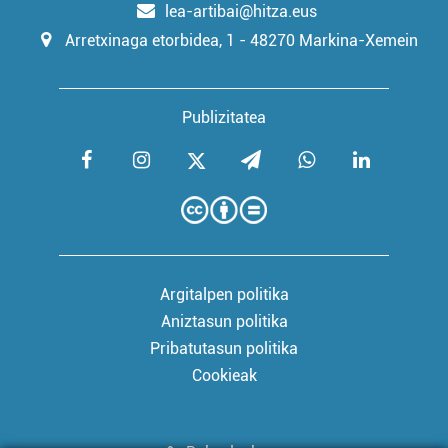
lea-artibai@hitza.eus
Arretxinaga etorbidea, 1 - 48270 Markina-Xemein
Publizitatea
Argitalpen politika
Aniztasun politika
Pribatutasun politika
Cookieak