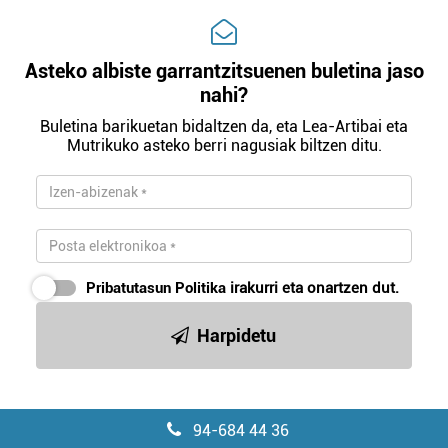
Asteko albiste garrantzitsuenen buletina jaso
nahi?
Buletina barikuetan bidaltzen da, eta Lea-Artibai eta
Mutrikuko asteko berri nagusiak biltzen ditu.
Pribatutasun Politika
irakurri eta onartzen dut.
Harpidetu
94-684 44 36