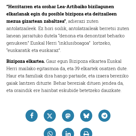
“Herritarren eta orohar Lea-Artibaiko bizilagunen
elkarlanak egin du posible bizipoza eta deitzaileen
mezua gizartean zabaltzea”
, adierazi zuten
antolatzaileek. Ez hori soilik, antolatzaileak berretsi zuten
lanean jarraituko dutela “denona eta denontzat beharko
genukeen” Euskal Herri “inklusiboagoa” lortzeko,
“euskaratik eta euskaraz”.
Bizipoza elkartea.
Gaur egun Bizipoza elkartea Euskal
Herri mailako egitasmoa da, eta 39 elkartek osatzen dute.
Haur eta familiak dira hango partaide, eta izaera bereziko
gaiak lantzen dituzte. Behar bereziak dituen jendea da,
eta oraindik ere hainbat eskubide betetzeko dauzkate.