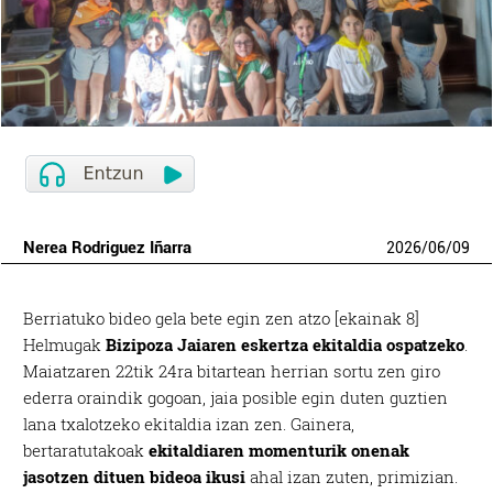
Nerea Rodriguez Iñarra
2026
/
06
/
09
Berriatuko bideo gela bete egin zen atzo [ekainak 8]
Helmugak
Bizipoza Jaiaren eskertza ekitaldia ospatzeko
.
Maiatzaren 22tik 24ra bitartean herrian sortu zen giro
ederra oraindik gogoan, jaia posible egin duten guztien
lana txalotzeko ekitaldia izan zen. Gainera,
bertaratutakoak
ekitaldiaren momenturik onenak
jasotzen dituen bideoa ikusi
ahal izan zuten, primizian.