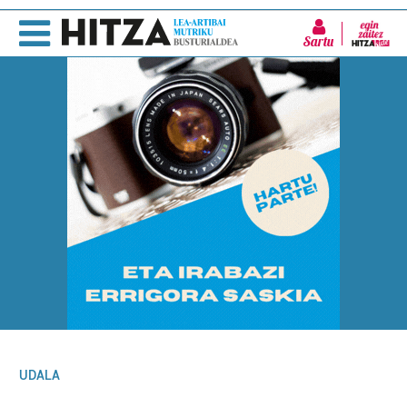
Sartu
UDALA