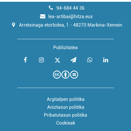
94-684 44 36
lea-artibai@hitza.eus
Arretxinaga etorbidea, 1 - 48270 Markina-Xemein
Publizitatea
Argitalpen politika
Aniztasun politika
Pribatutasun politika
Cookieak