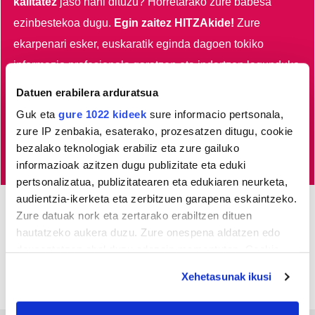
kalitatez
jaso nahi dituzu?
Horretarako zure babesa
ezinbestekoa dugu.
Egin zaitez HITZAkide!
Zure
ekarpenari esker, euskaratik eginda dagoen tokiko
informazio profesionala garatzen eta indartzen lagunduko
duzu.
Datuen erabilera arduratsua
Guk eta
gure 1022 kideek
sure informacio pertsonala,
Egin HITZAkide
zure IP zenbakia, esaterako, prozesatzen ditugu, cookie
bezalako teknologiak erabiliz eta zure gailuko
informazioak azitzen dugu publizitate eta eduki
pertsonalizatua, publizitatearen eta edukiaren neurketa,
audientzia-ikerketa eta zerbitzuen garapena eskaintzeko.
Zure datuak nork eta zertarako erabiltzen dituen
Azken 3 egunetako irakurrienak
hautatzeko aukera duzu. Zure onespena aldatzen edo
deuseztatzen ahal duzu edozein momentutan, Cookie
deklaraziotik edo Privacy triggerean klikatuz.
Xehetasunak ikusi
If you allow, we would also like to: