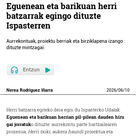
Eguenean eta barikuan herri
batzarrak egingo dituzte
Ispasterren
Aurrekontuak, proiektu berriak eta birziklapena izango
dituzte mintzagai.
Nerea Rodriguez Iñarra
2026
/
06
/
10
Herri batzarra egiteko deia egin du Ispasterko Udalak.
Eguenean eta barikuan herrian pil-pilean dauden hiru
gai jorratuk
o dituzte: aurrekontu parte hartzailearen
prozesua,
Herri txiki, aukera haundi
proiektua eta