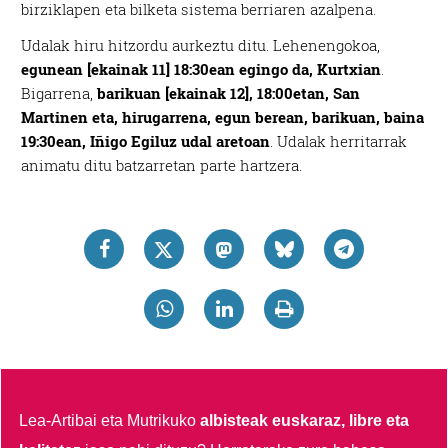
birziklapen eta bilketa sistema berriaren azalpena.
Udalak hiru hitzordu aurkeztu ditu. Lehenengokoa,
egunean [ekainak 11] 18:30ean egingo da, Kurtxian
.
Bigarrena,
barikuan [ekainak 12], 18:00etan, San
Martinen eta, hirugarrena, egun berean, barikuan, baina
19:30ean, Iñigo Egiluz udal aretoan
. Udalak herritarrak
animatu ditu batzarretan parte hartzera.
Lea-Artibai eta Mutrikuko
albisteak euskaraz, libre eta