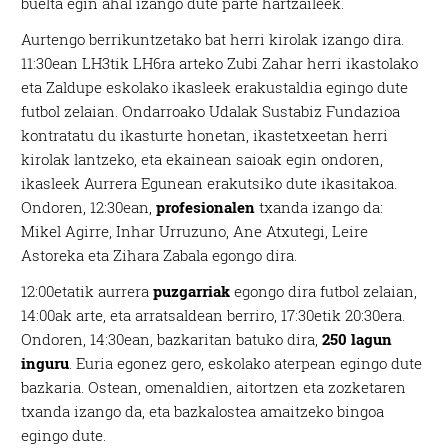
buelta egin ahal izango dute parte hartzaileek.
Aurtengo berrikuntzetako bat herri kirolak izango dira.
11:30ean LH3tik LH6ra arteko Zubi Zahar herri ikastolako
eta Zaldupe eskolako ikasleek erakustaldia egingo dute
futbol zelaian. Ondarroako Udalak Sustabiz Fundazioa
kontratatu du ikasturte honetan, ikastetxeetan herri
kirolak lantzeko, eta ekainean saioak egin ondoren,
ikasleek Aurrera Egunean erakutsiko dute ikasitakoa.
Ondoren, 12:30ean,
profesionalen
txanda izango da:
Mikel Agirre, Inhar Urruzuno, Ane Atxutegi, Leire
Astoreka eta Zihara Zabala egongo dira.
12:00etatik aurrera
puzgarriak
egongo dira futbol zelaian,
14:00ak arte, eta arratsaldean berriro, 17:30etik 20:30era.
Ondoren, 14:30ean, bazkaritan batuko dira,
250 lagun
inguru
. Euria egonez gero, eskolako aterpean egingo dute
bazkaria. Ostean, omenaldien, aitortzen eta zozketaren
txanda izango da, eta bazkalostea amaitzeko bingoa
egingo dute.