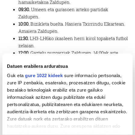
hamaiketakoa Zaldupen.
09:30.
Umeen eta gurasoen arteko partidak
Zaldupen.
10:00.
Bizikleta buelta. Hasiera Txirrindu Elkartean.
Amaiera Zaldupen.
11:30.
LH3-LH6ko ikasleen herri kirol topaketa futbol
zelaian.
12:00.
Gaztelu puzgarriak Zaldupen, 14:00ak arte.
12:30.
Herri kirol erakustaldia: Mikel Agirre, Inhar
Datuen erabilera arduratsua
Urruzuno, Zihara Zabala, Leire Astoreka eta Ane
Atxutegi.
Guk eta
gure 1022 kideek
sure informacio pertsonala,
14:30.
Bazkaria, gutbol zelaian. Euria badago,
zure IP zenbakia, esaterako, prozesatzen ditugu, cookie
eskolako aterpean.
bezalako teknologiak erabiliz eta zure gailuko
Gero.
Omenaldiak, aitortzak, zozketa eta bingo.
informazioak azitzen dugu publizitate eta eduki
17:30.
Gaztelu puzgarriak Zaldupen, 20:30ak arte.
pertsonalizatua, publizitatearen eta edukiaren neurketa,
18:00.
Pala partida Zaldupeko frontoian: Aratz eta
audientzia-ikerketa eta zerbitzuen garapena eskaintzeko.
Arkaitz.
Zure datuak nork eta zertarako erabiltzen dituen
18:30.
Esku pilota partida, Zaldupeko frontoian:
hautatzeko aukera duzu. Zure onespena aldatzen edo
Txirloi-Santana eta Mikel Goñi-Otxoantesana.
deuseztatzen ahal duzu edozein momentutan, Cookie