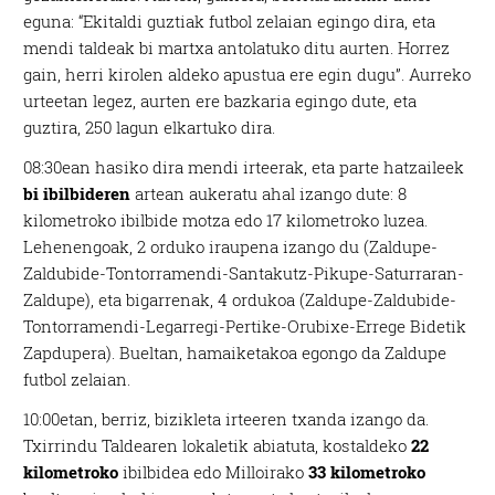
eguna: “Ekitaldi guztiak futbol zelaian egingo dira, eta
mendi taldeak bi martxa antolatuko ditu aurten. Horrez
gain, herri kirolen aldeko apustua ere egin dugu”. Aurreko
urteetan legez, aurten ere bazkaria egingo dute, eta
guztira, 250 lagun elkartuko dira.
08:30ean hasiko dira mendi irteerak, eta parte hatzaileek
bi ibilbideren
artean aukeratu ahal izango dute: 8
kilometroko ibilbide motza edo 17 kilometroko luzea.
Lehenengoak, 2 orduko iraupena izango du (Zaldupe-
Zaldubide-Tontorramendi-Santakutz-Pikupe-Saturraran-
Zaldupe), eta bigarrenak, 4 ordukoa (Zaldupe-Zaldubide-
Tontorramendi-Legarregi-Pertike-Orubixe-Errege Bidetik
Zapdupera). Bueltan, hamaiketakoa egongo da Zaldupe
futbol zelaian.
10:00etan, berriz, bizikleta irteeren txanda izango da.
Txirrindu Taldearen lokaletik abiatuta, kostaldeko
22
kilometroko
ibilbidea edo Milloirako
33 kilometroko