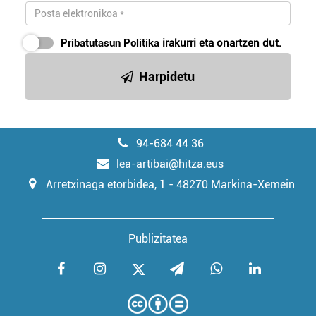
Pribatutasun Politika
irakurri eta onartzen dut.
Harpidetu
94-684 44 36
lea-artibai@hitza.eus
Arretxinaga etorbidea, 1 - 48270 Markina-Xemein
Publizitatea