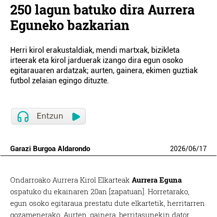
250 lagun batuko dira Aurrera
Eguneko bazkarian
Herri kirol erakustaldiak, mendi martxak, bizikleta
irteerak eta kirol jarduerak izango dira egun osoko
egitarauaren ardatzak; aurten, gainera, ekimen guztiak
futbol zelaian egingo dituzte.
Garazi Burgoa Aldarondo
2026
/
06
/
17
Ondarroako Aurrera Kirol Elkarteak
Aurrera Eguna
ospatuko du ekainaren 20an [zapatuan]. Horretarako,
egun osoko egitaraua prestatu dute elkartetik, herritarren
gozamenerako. Aurten, gainera, berritasunekin dator