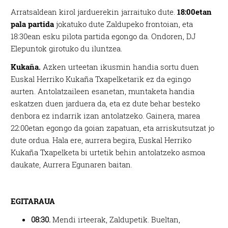
Arratsaldean kirol jarduerekin jarraituko dute.
18:00etan
pala partida
jokatuko dute Zaldupeko frontoian, eta
18:30ean esku pilota partida egongo da. Ondoren, DJ
Elepuntok girotuko du iluntzea.
Kukaña.
Azken urteetan ikusmin handia sortu duen
Euskal Herriko Kukaña Txapelketarik ez da egingo
aurten. Antolatzaileen esanetan, muntaketa handia
eskatzen duen jarduera da, eta ez dute behar besteko
denbora ez indarrik izan antolatzeko. Gainera, marea
22:00etan egongo da goian zapatuan, eta arriskutsutzat jo
dute ordua. Hala ere, aurrera begira, Euskal Herriko
Kukaña Txapelketa bi urtetik behin antolatzeko asmoa
daukate, Aurrera Egunaren baitan.
EGITARAUA
08:30.
Mendi irteerak, Zaldupetik. Bueltan,