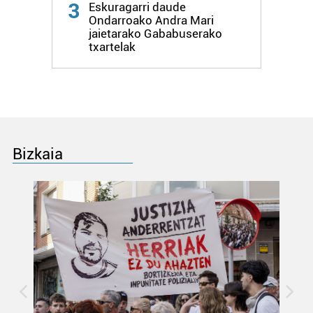
3
Eskuragarri daude
Ondarroako Andra Mari
jaietarako Gababuserako
txartelak
Bizkaia