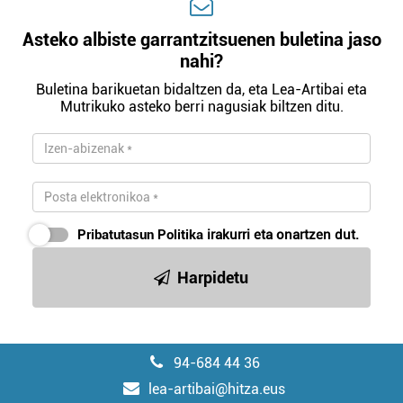
Asteko albiste garrantzitsuenen buletina jaso
nahi?
Buletina barikuetan bidaltzen da, eta Lea-Artibai eta
Mutrikuko asteko berri nagusiak biltzen ditu.
Pribatutasun Politika
irakurri eta onartzen dut.
Harpidetu
94-684 44 36
lea-artibai@hitza.eus