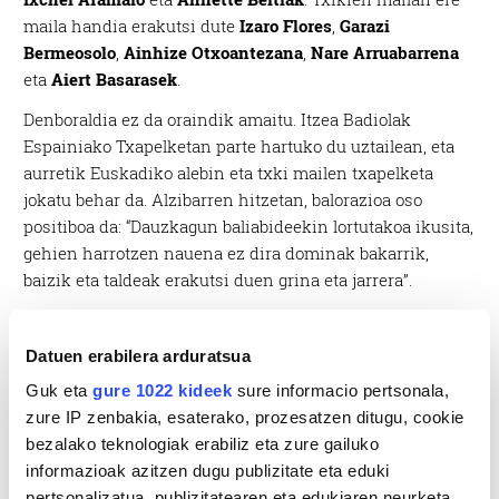
maila handia erakutsi dute
Izaro Flores
,
Garazi
Bermeosolo
,
Ainhize Otxoantezana
,
Nare Arruabarrena
eta
Aiert Basarasek
.
Denboraldia ez da oraindik amaitu. Itzea Badiolak
Espainiako Txapelketan parte hartuko du uztailean, eta
aurretik Euskadiko alebin eta txki mailen txapelketa
jokatu behar da. Alzibarren hitzetan, balorazioa oso
positiboa da: “Dauzkagun baliabideekin lortutakoa ikusita,
gehien harrotzen nauena ez dira dominak bakarrik,
baizik eta taldeak erakutsi duen grina eta jarrera”.
Datuen erabilera arduratsua
Guk eta
gure 1022 kideek
sure informacio pertsonala,
zure IP zenbakia, esaterako, prozesatzen ditugu, cookie
bezalako teknologiak erabiliz eta zure gailuko
informazioak azitzen dugu publizitate eta eduki
pertsonalizatua, publizitatearen eta edukiaren neurketa,