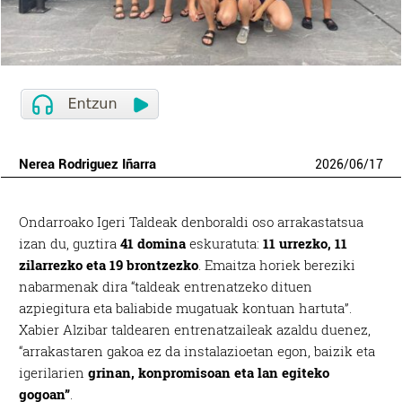
Nerea Rodriguez Iñarra
2026
/
06
/
17
Ondarroako Igeri Taldeak denboraldi oso arrakastatsua
izan du, guztira
41 domina
eskuratuta:
11 urrezko, 11
zilarrezko eta 19 brontzezko
. Emaitza horiek bereziki
nabarmenak dira “taldeak entrenatzeko dituen
azpiegitura eta baliabide mugatuak kontuan hartuta”.
Xabier Alzibar taldearen entrenatzaileak azaldu duenez,
“arrakastaren gakoa ez da instalazioetan egon, baizik eta
igerilarien
grinan, konpromisoan eta lan egiteko
gogoan”
.