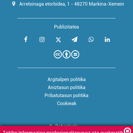
Arretxinaga etorbidea, 1 - 48270 Markina-Xemein
Publizitatea
Argitalpen politika
Aniztasun politika
Pribatutasun politika
Cookieak
Babesleak:
Tokiko informazioa profesionaltasunez eta euskaratik,