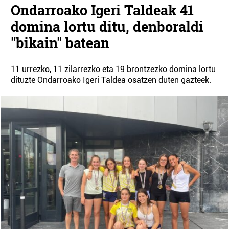
Ondarroako Igeri Taldeak 41
domina lortu ditu, denboraldi
"bikain" batean
11 urrezko, 11 zilarrezko eta 19 brontzezko domina lortu
dituzte Ondarroako Igeri Taldea osatzen duten gazteek.