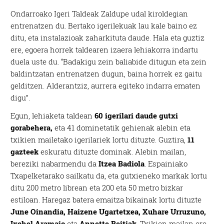
Ondarroako Igeri Taldeak Zaldupe udal kiroldegian
entrenatzen du. Bertako igerilekuak lau kale baino ez
ditu, eta instalazioak zaharkituta daude. Hala eta guztiz
ere, egoera horrek taldearen izaera lehiakorra indartu
duela uste du. “Badakigu zein baliabide ditugun eta zein
baldintzatan entrenatzen dugun, baina horrek ez gaitu
gelditzen. Alderantziz, aurrera egiteko indarra ematen
digu”.
Egun, lehiaketa taldean
60 igerilari daude gutxi
gorabehera,
eta 41 dominetatik gehienak alebin eta
txikien mailetako igerilariek lortu dituzte. Guztira,
11
gazteek
eskuratu dituzte dominak. Alebin mailan,
bereziki nabarmendu da
Itzea Badiola
. Espainiako
Txapelketarako sailkatu da, eta gutxieneko markak lortu
ditu 200 metro librean eta 200 eta 50 metro bizkar
estiloan. Haregaz batera emaitza bikainak lortu dituzte
June Oinandia, Haizene Ugartetxea, Xuhare Urruzuno,
Ixchel Aramaio
eta
Annette Beitiak
. Txikien mailan ere