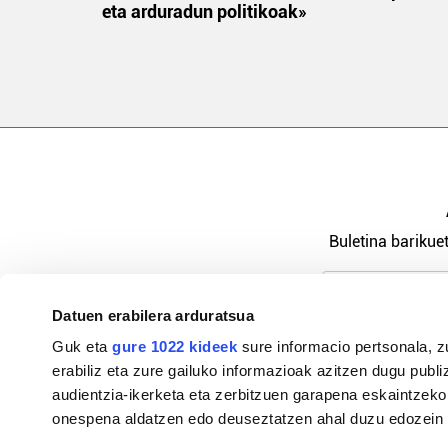
eta arduradun politikoak»
Buletina barikuet
Datuen erabilera arduratsua
Pribatutasu
Guk eta
gure 1022 kideek
sure informacio pertsonala, z
erabiliz eta zure gailuko informazioak azitzen dugu publiz
audientzia-ikerketa eta zerbitzuen garapena eskaintzeko
onespena aldatzen edo deuseztatzen ahal duzu edozein m
94-684 44 36