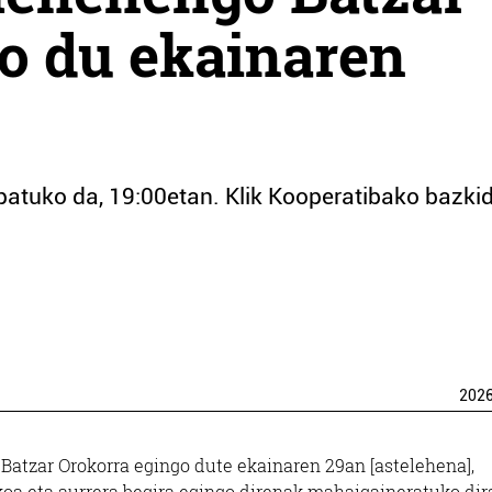
o du ekainaren
patuko da, 19:00etan. Klik Kooperatibako bazki
202
atzar Orokorra egingo dute ekainaren 29an [astelehena],
akoa eta aurrera begira egingo direnak mahaigaineratuko dira