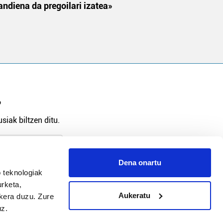
andiena da pregoilari izatea»
?
siak biltzen ditu.
Dena onartu
 teknologiak
arpidetu
urketa,
Aukeratu
ukera duzu. Zure
uz.
Argitalpen politika