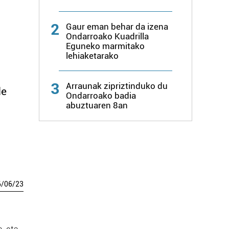
2
Gaur eman behar da izena
Ondarroako Kuadrilla
Eguneko marmitako
lehiaketarako
3
Arraunak zipriztinduko du
de
Ondarroako badia
abuztuaren 8an
6
/
06
/
23
, eta