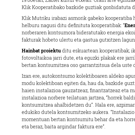
Klik Kooperatibako bazkide guztiak gonbidatuta 
Klik Mutriku irabazi asmorik gabeko kooperatiba h
helburu nagusi ditu definituta kooperatibak: “
Ener
norberaren kontsumora bideratutako energia ekoiz
fakturak hobeto ulertu eta gastua gutxitzen lagu
Hainbat proiektu
ditu eskuartean kooperatibak; ik
fotovoltaikoa jarri dute, eta eguzki plakak ere jarr
bertan kontsumitzea oso garrantzitsua dela uste 
Izan ere, autokontsumo kolektiboaren aldeko apus
modu kolektiboan egiten da, hau da, bazkide guzt
haien instalazioa gauzatzeaz, finantzatzeaz eta m
instalazioa norbere teilatuan jartzea, “horrek bal
kontsumitzea ahalbidetzen du”. Hala ere, azpimar
edukiko dutela kontsumitzeko aukera. “Instalazio 
momentuan bertan kontsumitu behar da eta horrek 
eta beraz, baita argindar faktura ere”.