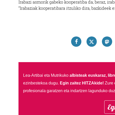
Irabazi asmorik gabeko kooperatiba da; beraz, ira
“Irabaziak kooperatibara itzuliko dira, bazkideek 
Lea-Artibai eta Mutrikuko
albisteak euskaraz, libre
ezinbestekoa dugu.
Egin zaitez HITZAkide!
Zure 
profesionala garatzen eta indartzen lagunduko duz
Eg