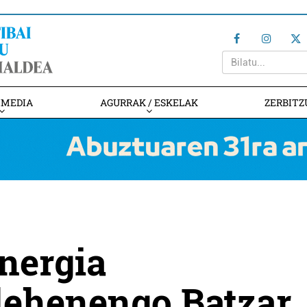
IMEDIA
AGURRAK / ESKELAK
ZERBITZ
nergia
lehenengo Batzar