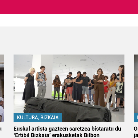
KULTURA, BIZKAIA
u
Euskal artista gazteen saretzea bistaratu du
O
‘Ertibil Bizkaia’ erakusketak Bilbon
j