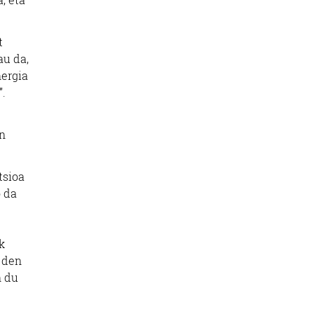
t
au da,
nergia
”.
an
tsioa
o da
k
n den
n du