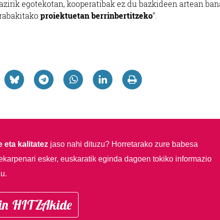
bazirik egotekotan, kooperatibak ez du bazkideen artean ban
erabakitako
proiektuetan berrinbertitzeko
“.
 eta kalitatez
jaso nahi dituzu?
Horretarako zure babesa
ekarpenari esker, euskaratik eginda dagoen tokiko informazio
u.
in HITZAkide