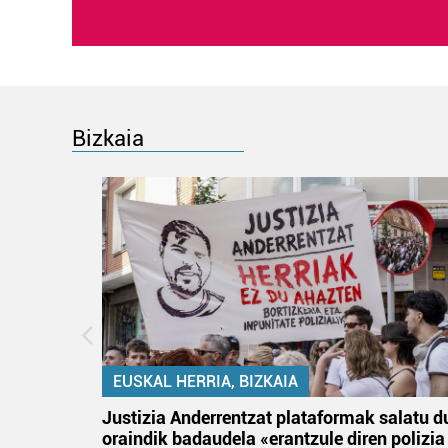
Bizkaia
EUSKAL HERRIA, BIZKAIA
an
Justizia Anderrentzat plataformak salatu d
oraindik badaudela «erantzule diren polizia