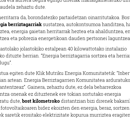
daudela zehaztu dute.
erritarra da, borondatezko partaidetzan oinarritutakoa. Bos
gia berriztagarriak
sustatzea, autokontsumoa handitzea, h
tea, energia gaietan herritarrak heztea eta ahalduntzea, e
ntzea eta pobrezia energetikoan dauden pertsonei laguntzea
astolako jolastokiko estalpean 40 kilowattotako instalazio
iko dituzte herrian. “Energia berriztagarria sortzea eta herri
dugu”.
tua egiten dute Klik Mutriku Energia Komunitatetik: “Inber
ian artean. Energia Berriztagarrien Komunitatea arduratuk
antentzeaz”. Gainera, zehaztu dute, ez dela beharrezkoa
dintza onenak ez dituztenek ere tokian sortutako energia
ratu dute,
bost kilometroko
distantzian bizi direnek bakarri
fotovoltaikoaren bidez ekoizten den energia, beraz, sortze
saretik erositako elektrizitate kopurua murriztea eragite