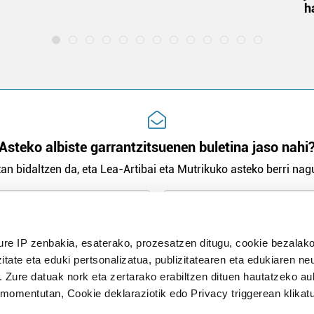
h
Asteko albiste garrantzitsuenen buletina jaso nahi
an bidaltzen da, eta Lea-Artibai eta Mutrikuko asteko berri nagu
n Politika
irakurri eta onartzen dut.
ure IP zenbakia, esaterako, prozesatzen ditugu, cookie bezalako
H
itate eta eduki pertsonalizatua, publizitatearen eta edukiaren ne
. Zure datuak nork eta zertarako erabiltzen dituen hautatzeko a
omentutan, Cookie deklaraziotik edo Privacy triggerean klikat
Publizitatea