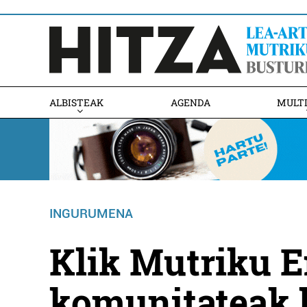
ALBISTEAK
AGENDA
MULT
INGURUMENA
Klik Mutriku E
komunitateak 