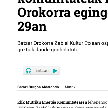
Orokorra eging
29an
Batzar Orokorra Zabiel Kultur Etxean os
guztiak daude gonbidatuta.
Garazi Burgoa Aldarondo
Mutriku
Klik Mutriku Energia Komunitatearen
lehenengo B
19:00etan, Zabiel kultur etxean. Orain arte egind