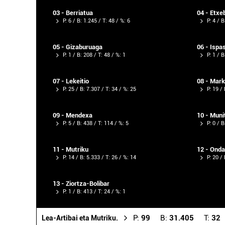
03 - Berriatua
04 - Etxe
P: 6 / B: 1.245 / T: 48 / %: 6
P: 4 / B
05 - Gizaburuaga
06 - Ispa
P: 1 / B: 208 / T: 48 / %: 1
P: 1 / B
07 - Lekeitio
08 - Mar
P: 25 / B: 7.307 / T: 34 / %: 25
P: 19 /
09 - Mendexa
10 - Muni
P: 5 / B: 438 / T: 114 / %: 5
P: 0 / B
11 - Mutriku
12 - Onda
P: 14 / B: 5.333 / T: 26 / %: 14
P: 20 /
13 - Ziortza-Bolibar
P: 1 / B: 413 / T: 24 / %: 1
P:
99
B:
31.405
T:
32
Lea-Artibai eta Mutriku.