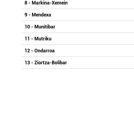
8 - Markina-Xemein
9 - Mendexa
10 - Munitibar
11 - Mutriku
12 - Ondarroa
13 - Ziortza-Bolibar