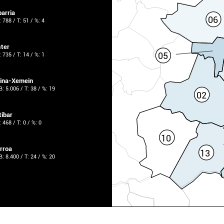
barria
06
: 788 / T: 51 / %: 4
ster
05
: 735 / T: 14 / %: 1
kina-Xemein
 B: 5.006 / T: 38 / %: 19
02
tibar
: 468 / T: 0 / %: 0
10
rroa
13
 B: 8.400 / T: 24 / %: 20