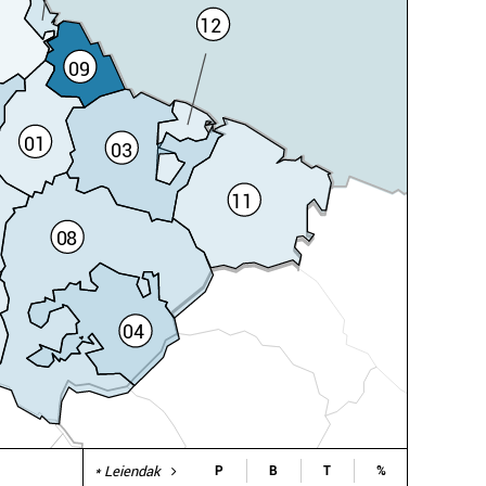
12
09
01
03
11
08
04
* Leiendak
P
B
T
%