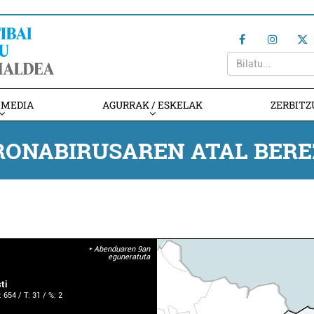
IMEDIA
AGURRAK / ESKELAK
ZERBITZ
RONABIRUSAREN ATAL BEREZ
* Abenduaren 9an
eguneratuta
ti
: 654 / T: 31 / %: 2