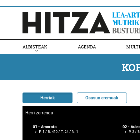
ALBISTEAK
AGENDA
MULT
KO
Herriak
Osasun eremuak
Herri zerrenda
01 - Amoroto
02 - Aules
P: 1 / B: 410 / T: 24 / %: 1
P: 2 / B