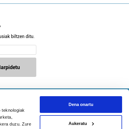
?
siak biltzen ditu.
arpidetu
Argitalpen politika
Aniztasun politika
Dena onartu
Pribatutasun politika
 teknologiak
Cookieak
urketa,
Aukeratu
ukera duzu. Zure