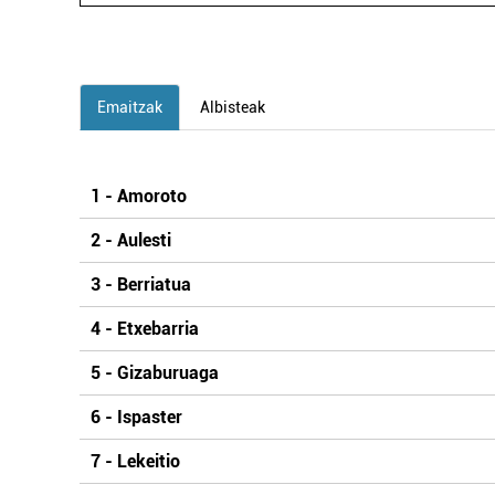
Emaitzak
Albisteak
1 - Amoroto
2 - Aulesti
3 - Berriatua
4 - Etxebarria
5 - Gizaburuaga
6 - Ispaster
7 - Lekeitio