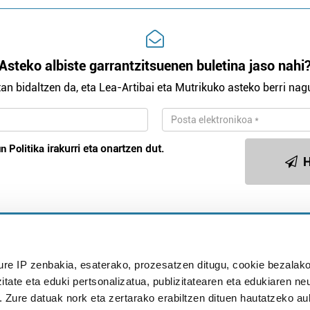
Asteko albiste garrantzitsuenen buletina jaso nahi
an bidaltzen da, eta Lea-Artibai eta Mutrikuko asteko berri nagu
n Politika
irakurri eta onartzen dut.
H
Publizitatea
ure IP zenbakia, esaterako, prozesatzen ditugu, cookie bezalako
in
itate eta eduki pertsonalizatua, publizitatearen eta edukiaren ne
. Zure datuak nork eta zertarako erabiltzen dituen hautatzeko a