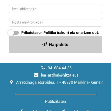
Pribatutasun Politika
irakurri eta onartzen dut.
Harpidetu
94-684 44 36
lea-artibai@hitza.eus
Arretxinaga etorbidea, 1 - 48270 Markina-Xemein
Publizitatea