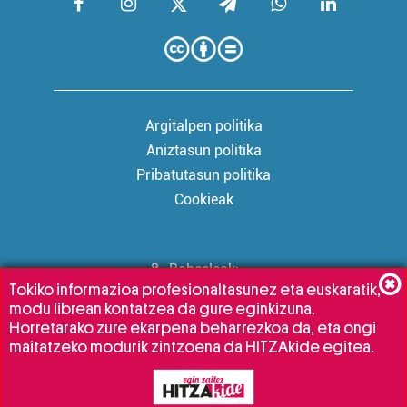
Argitalpen politika
Aniztasun politika
Pribatutasun politika
Cookieak
Babesleak:
Tokiko informazioa profesionaltasunez eta euskaratik,
modu librean kontatzea da gure eginkizuna.
Horretarako zure ekarpena beharrezkoa da, eta ongi
maitatzeko modurik zintzoena da HITZAkide egitea.