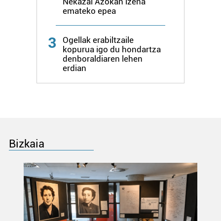
Nekazal Azokan izena
emateko epea
erabiltzen dituen hauta dezakezu.
Bazkide batzuek ez dizute baimenik eskatzen, eta beren
3
Ogellak erabiltzaile
interes komertzial legitimoetan babesten dira. Ikusi gure
kopurua igo du hondartza
bazkideen zerrenda, beren ustez zein helburutarako
denboraldiaren lehen
erdian
duten interes legitimoa eta horren aurka nola egin
dezakezun ikusteko.
Lortu zure datu pertsonalak prozesatzeko moduari
buruzko informazio gehiago eta ezarri zure lehentasunak
datuen atalean. Edozein unetan alda edo ken dezakezu
zure baimena Cookieen adierazpenean.
Bizkaia
Webgune honek cookie propioak eta hirugarrenen cookie-
fitxategiak erabiltzen ditu. Zure esperientzia eta
zerbitzuak hobetzeko asmoz, cookie teknologiaz
baliatzen gara. Ohar hau onartuz gero, teknologia hori
erabiltzeko baimen esplizitua ematen diguzu.
Gehiago