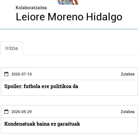
Kolaboratzailea
Leiore Moreno Hidalgo
Iritzia
2026-07-10
Zutabea
Spoiler: futbola ere politikoa da
2026-05-29
Zutabea
Kondenatuak baina ez garaituak