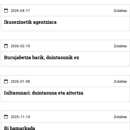
2026-04-17
Zutabea
Ikusezinetik agentziara
2026-02-19
Zutabea
Burujabetza barik, duintasunik ez
2026-01-08
Zutabea
Isiltasunari: duintasuna eta aitortza
2025-11-14
Zutabea
Bi hamarkada