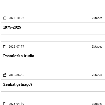
2025-10-02
Zutabea
1975-2025
2025-07-17
Zutabea
Postalezko irudia
2025-06-05
Zutabea
Zenbat gehiago?
2025-04-10
Zutabea