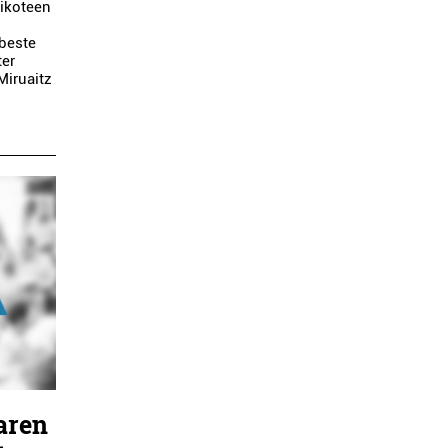
bikoteen
 beste
ter
Miruaitz
aren