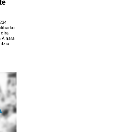
te
234.
olibarko
 dira
a Ainara
ntzia