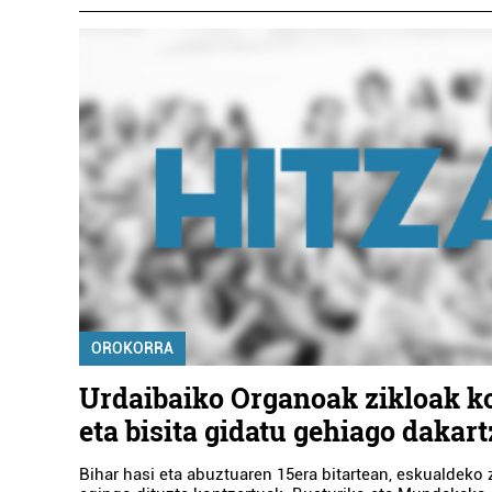
OROKORRA
Urdaibaiko Organoak zikloak k
eta bisita gidatu gehiago dakart
Bihar hasi eta abuztuaren 15era bitartean, eskualdeko 