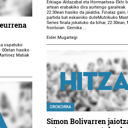
Erkiaga-Aldazabal eta Hormaetxea-Ekhi 
artean erabakiko dira aurtengo garaileak.
22:30ean hasiko da jaialdia. Finalaz gain,
partida bat eskainiko duteMutrikuko Mas
Series finala jokatuko da bihar, 22:30ean, 
teurrena
frontoian. Gernika ...
Eider Mugartegi
ena ospatuko
1:00etan hasiko
Martinez Matiak
OROKORRA
Simon Bolivarren jaiotz