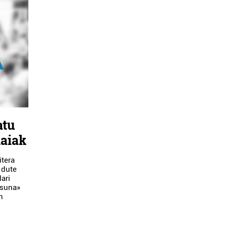
atu
kaiak
itera
 dute
ari
asuna»
n