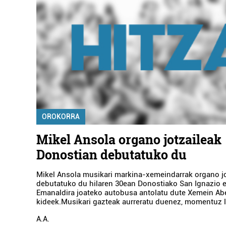
OROKORRA
Mikel Ansola organo jotzaileak
Donostian debutatuko du
Mikel Ansola musikari markina-xemeindarrak organo jo
debutatuko du hilaren 30ean Donostiako San Ignazio el
Emanaldira joateko autobusa antolatu dute Xemein A
kideek.Musikari gazteak aurreratu duenez, momentuz la
A.A.