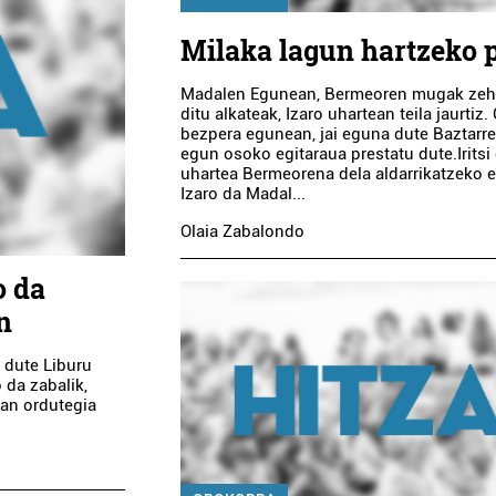
Milaka lagun hartzeko 
Madalen Egunean, Bermeoren mugak zeh
ditu alkateak, Izaro uhartean teila jaurtiz. 
bezpera egunean, jai eguna dute Baztarre
egun osoko egitaraua prestatu dute.Iritsi
uhartea Bermeorena dela aldarrikatzeko 
Izaro da Madal...
Olaia Zabalondo
o da
n
 dute Liburu
 da zabalik,
uan ordutegia