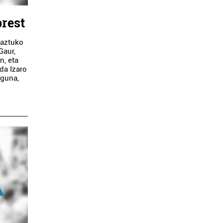
prest
aztuko
Gaur,
n, eta
 da Izaro
eguna,