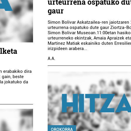
urteurrena ospatuko du
gaur
Simon Bolivar Askatzailea-ren jaiotzaren 
urteurrena ospatuko dute gaur Ziortza-B
Simon Bolivar Museoan.11:00etan hasiko
urteurreneko ekintzak, Amaia Apraizek et
Martinez Matiak eskainiko duten Erresilie
irizpideen arabera...
lketa
A.A.
n erabakiko dira
z gain, beste
la jokatuko da
OROKORRA