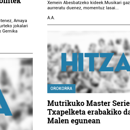
ointek
Xemein Abesbatzeko kideek.Musikari gaz
aurreratu duenez, momentuz lasai...
A.A.
utenez, Amaya
rteko jokalari
k Gernika
OROKORRA
Mutrikuko Master Serie
Txapelketa erabakiko d
Malen egunean