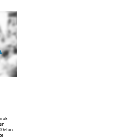
rrak
ren
00etan.
te