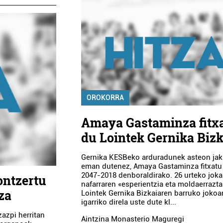
OROKORRA
Amaya Gastaminza fitx
du Lointek Gernika Biz
Gernika KESBeko arduradunek asteon jak
eman dutenez, Amaya Gastaminza fitxatu
2047-2018 denboraldirako. 26 urteko jokal
ontzertu
nafarraren «esperientzia eta moldaerrazt
za
Lointek Gernika Bizkaiaren barruko jokoa
igarriko direla uste dute kl...
zazpi herritan
Aintzina Monasterio Maguregi