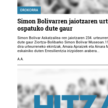
OROKORRA
Simon Bolivarren jaiotzaren ur
ospatuko dute gaur
Simon Bolivar Askatzailea-ren jaiotzaren 234. urteurr
dute gaur Ziortza-Bolibarko Simon Bolivar Museoan.1
dira urteurreneko ekintzak, Amaia Apraizek eta Ainara 
eskainiko duten Erresilientzia irizpideen arabera...
A.A.