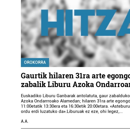
OROKORRA
Gaurtik hilaren 31ra arte egong
zabalik Liburu Azoka Ondarroa
Euskadiko Liburu Ganbarak antolatuta, gaur zabalduko
Azoka Ondarrroako Alamedan; hilaren 31ra arte egongo
11:00etatik 13:30era eta 16:30etik 20:00etara. «Astebur
ordu erdi luzatuko da».Liburuak ez eze, ohi legez,...
A.A.