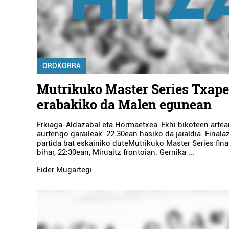
OROKORRA
Mutrikuko Master Series Txape
erabakiko da Malen egunean
Erkiaga-Aldazabal eta Hormaetxea-Ekhi bikoteen artea
aurtengo garaileak. 22:30ean hasiko da jaialdia. Finala
partida bat eskainiko duteMutrikuko Master Series fina
bihar, 22:30ean, Miruaitz frontoian. Gernika ...
Eider Mugartegi