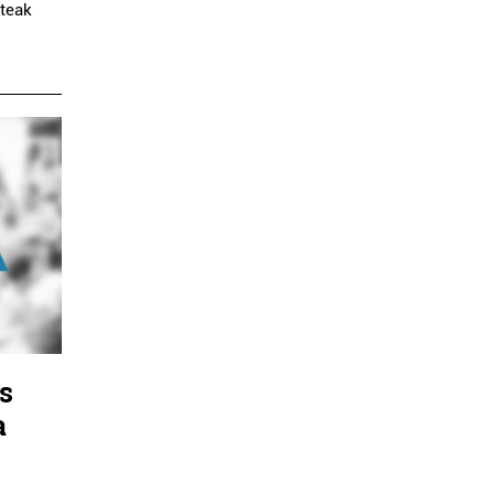
teak
s
a