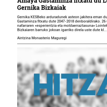
Amaya Gastaminza fitxatu du L
Gernika Bizkaiak
Gernika KESBeko arduradunek asteon jakitera eman d
Gastaminza fitxatu dute 2047-2018 denboraldirako. 26 u
nafarraren «esperientzia eta moldaerraztasuna» Lointe
Bizkaiaren barruko jokoan igarriko direla uste dute kl...
Aintzina Monasterio Maguregi