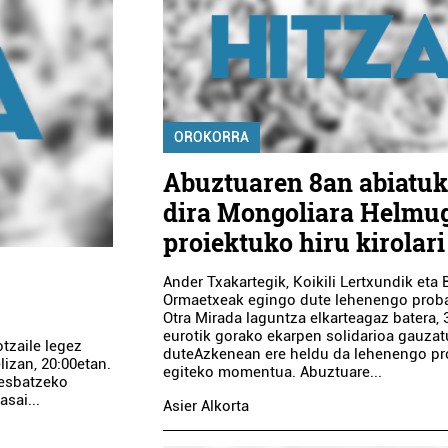
OROKORRA
Abuztuaren 8an abiatu
dira Mongoliara Helmu
proiektuko hiru kirolari
Ander Txakartegik, Koikili Lertxundik eta
Ormaetxeak egingo dute lehenengo proba
Otra Mirada laguntza elkarteagaz batera, 
eurotik gorako ekarpen solidarioa gauza
tzaile legez
duteAzkenean ere heldu da lehenengo p
izan, 20:00etan.
egiteko momentua. Abuztuare...
besbatzeko
sai...
Asier Alkorta