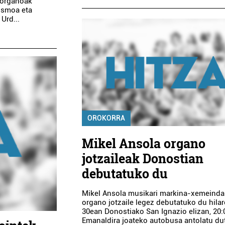
 organoak
rismoa eta
Urd...
OROKORRA
Mikel Ansola organo
jotzaileak Donostian
debutatuko du
Mikel Ansola musikari markina-xemeinda
organo jotzaile legez debutatuko du hila
30ean Donostiako San Ignazio elizan, 20:
Emanaldira joateko autobusa antolatu du