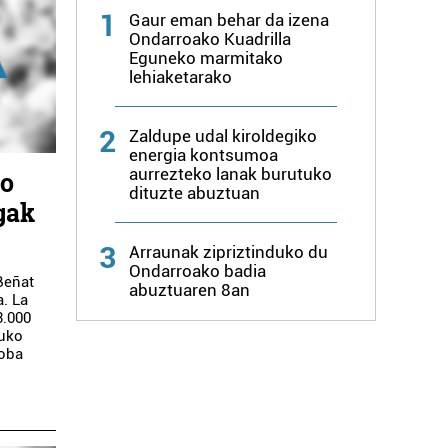
1
Gaur eman behar da izena
Ondarroako Kuadrilla
Eguneko marmitako
lehiaketarako
2
Zaldupe udal kiroldegiko
energia kontsumoa
aurrezteko lanak burutuko
ko
dituzte abuztuan
gak
3
Arraunak zipriztinduko du
Ondarroako badia
 Beñat
abuztuaren 8an
. La
3.000
tuko
roba