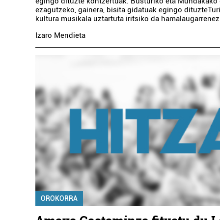
egingo dituzte kontzertuak. Busturiko eta Mundakako
ezagutzeko, gainera, bisita gidatuak egingo dituzteTu
kultura musikala uztartuta iritsiko da hamalaugarrenez 
Izaro Mendieta
OROKORRA