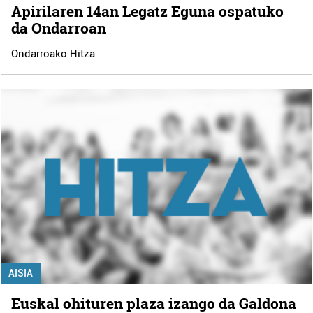
Apirilaren 14an Legatz Eguna ospatuko
da Ondarroan
Ondarroako Hitza
AISIA
Euskal ohituren plaza izango da Galdona