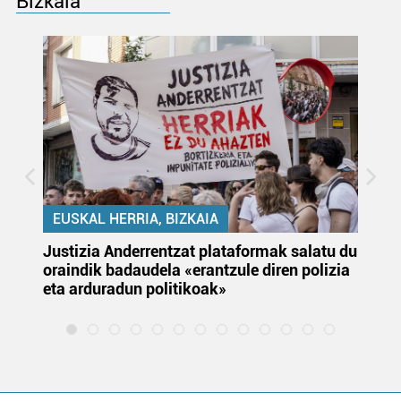
Bizkaia
EUSKAL HERRIA, BIZKAIA
Justizia Anderrentzat plataformak salatu du
Eu
oraindik badaudela «erantzule diren polizia
‘E
eta arduradun politikoak»