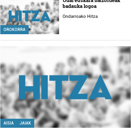
Udal euskara batzordeak
badauka logoa
Ondarroako Hitza
OROKORRA
AISIA
JAIAK