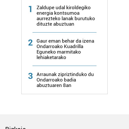
1
Zaldupe udal kiroldegiko
energia kontsumoa
aurrezteko lanak burutuko
dituzte abuztuan
2
Gaur eman behar da izena
Ondarroako Kuadrilla
Eguneko marmitako
lehiaketarako
3
Arraunak zipriztinduko du
Ondarroako badia
abuztuaren 8an