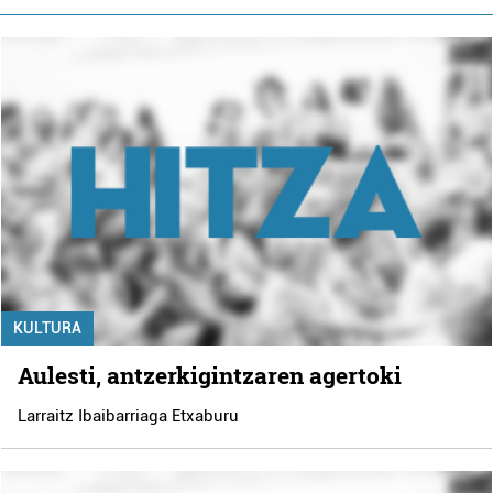
KULTURA
Aulesti, antzerkigintzaren agertoki
Larraitz Ibaibarriaga Etxaburu