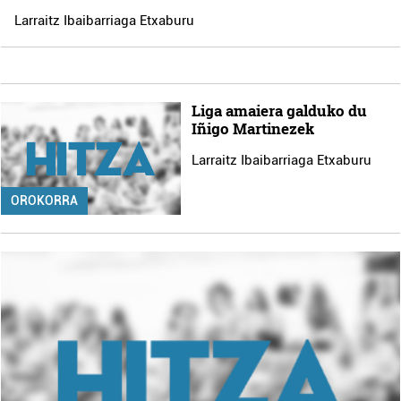
Larraitz Ibaibarriaga Etxaburu
Liga amaiera galduko du
Iñigo Martinezek
Larraitz Ibaibarriaga Etxaburu
OROKORRA