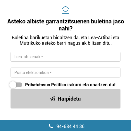
Asteko albiste garrantzitsuenen buletina jaso
nahi?
Buletina barikuetan bidaltzen da, eta Lea-Artibai eta
Mutrikuko asteko berri nagusiak biltzen ditu.
Pribatutasun Politika
irakurri eta onartzen dut.
Harpidetu
94-684 44 36