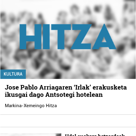
KULTURA
Jose Pablo Arriagaren ‘Irlak’ erakusketa
ikusgai dago Antsotegi hotelean
Markina-Xemeingo Hitza