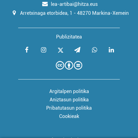
lea-artibai@hitza.eus
Arretxinaga etorbidea, 1 - 48270 Markina-Xemein
Publizitatea
Argitalpen politika
Aniztasun politika
Pribatutasun politika
Cookieak